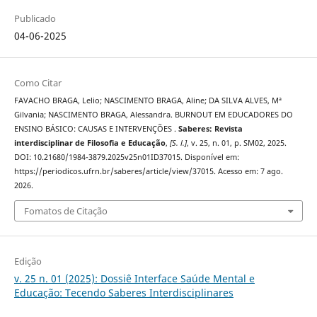
Publicado
04-06-2025
Como Citar
FAVACHO BRAGA, Lelio; NASCIMENTO BRAGA, Aline; DA SILVA ALVES, Mª
Gilvania; NASCIMENTO BRAGA, Alessandra. BURNOUT EM EDUCADORES DO
ENSINO BÁSICO: CAUSAS E INTERVENÇÕES .
Saberes: Revista
interdisciplinar de Filosofia e Educação
,
[S. l.]
, v. 25, n. 01, p. SM02, 2025.
DOI: 10.21680/1984-3879.2025v25n01ID37015. Disponível em:
https://periodicos.ufrn.br/saberes/article/view/37015. Acesso em: 7 ago.
2026.
Fomatos de Citação
Edição
v. 25 n. 01 (2025): Dossiê Interface Saúde Mental e
Educação: Tecendo Saberes Interdisciplinares