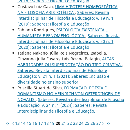
(2018): Saberes: Filosofia e Educação
Gustavo Luiz Gava,
UMA HIPÓTESE HOMEOSTÁTICA
NA FILOSOFIA ARISTOTÉLICA
,
Saberes: Revista
interdisciplinar de Filosofia e Educação: v. 19 n. 1
(2019): Saberes: Filosofia e Educação
Fabiano Rodrigues,
PSICOLOGIA EXISTENCIAL,
HUMANISTA E FENOMENOLÓGICA
,
Saberes: Revista
interdisciplinar de Filosofia e Educação: v. 20 n. 1
(2020): Saberes: Filosofia e Educação
Tatiana Nakano, Júlia Reis Negreiros, Isabella,
Giovanna Julia Fusaro, Lais Rovina Batagin,
ALTAS
HABILIDADES OU SUPERDOTAÇÃO DO TIPO CRIATIVA
,
Saberes: Revista interdisciplinar de Filosofia e
Educação: v. 21 n. 1 (2021): Saberes: Inclusão e
diversidade no ensino superior
Priscilla Stuart da Silva,
FORMAÇÃO, POESIA E
ROMANTISMO NO HEINRICH VON OFTERDINGEN DE
NOVALIS
,
Saberes: Revista interdisciplinar de Filosofia
e Educação: v. 24 n. 1 (2024): Saberes: Revista
Interdisciplinar de Filosofia e Educação.
<<
<
13
14
15
16
17
18
19
20
21
22
23
24
25
26
27
>
>>