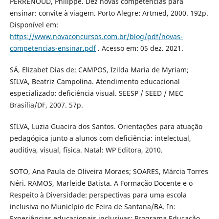
PERRENOUD, Philippe. Dez novas competências para
ensinar: convite à viagem. Porto Alegre: Artmed, 2000. 192p.
Disponível em:
https://www.novaconcursos.com.br/blog/pdf/novas-
competencias-ensinar.pdf
. Acesso em: 05 dez. 2021.
SÁ, Elizabet Dias de; CAMPOS, Izilda Maria de Myriam;
SILVA, Beatriz Campolina. Atendimento educacional
especializado: deficiência visual. SEESP / SEED / MEC
Brasília/DF, 2007. 57p.
SILVA, Luzia Guacira dos Santos. Orientações para atuação
pedagógica junto a alunos com deficiência: intelectual,
auditiva, visual, física. Natal: WP Editora, 2010.
SOTO, Ana Paula de Oliveira Moraes; SOARES, Márcia Torres
Néri. RAMOS, Marleide Batista. A Formação Docente e o
Respeito à Diversidade: perspectivas para uma escola
inclusiva no Município de Feira de Santana/BA. In:
Experiências educacionais inclusivas: Programa Educação