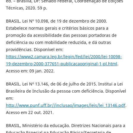
ed. – Brasília, DF: Senado Federal, Coordenação de Edições
Técnicas, 2020. 59 p.
BRASIL. Lei Nº 10.098, de 19 de dezembro de 2000.
Estabelece normas gerais e critérios básicos para a
promoção da acessibilidade das pessoas portadoras de
deficiência ou com mobilidade reduzida, e dá outras
providências. Disponível em:
https://www2.camara.leg.br/legin/fed/lei/2000/lei-10098-
19-dezembro-2000-377651-publicacaooriginal-1-pl.html
.
Acesso em: 09 jan. 2022.
BRASIL. Lei Nº 13.146, de 06 de julho de 2015. Institui a Lei
Brasileira de Inclusão da pessoa com deficiência. Disponível
em:
http://www.punf.uff.br//inclusao/images/leis/lei_13146.pdf
.
Acesso em 22 out. 2021.
BRASIL, Ministério da educação. Diretrizes Nacionais para a
Educação Especial na Educação Básica/Secretaria de