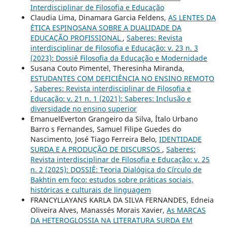
Interdisciplinar de Filosofia e Educação
Claudia Lima, Dinamara Garcia Feldens,
AS LENTES DA
ÉTICA ESPINOSANA SOBRE A DUALIDADE DA
EDUCAÇÃO PROFISSIONAL
,
Saberes: Revista
interdisciplinar de Filosofia e Educação: v. 23 n. 3
(2023): Dossiê Filosofia da Educação e Modernidade
Susana Couto Pimentel, Theresinha Miranda,
ESTUDANTES COM DEFICIÊNCIA NO ENSINO REMOTO
,
Saberes: Revista interdisciplinar de Filosofia e
Educação: v. 21 n. 1 (2021): Saberes: Inclusão e
diversidade no ensino superior
EmanuelEverton Grangeiro da Silva, Ítalo Urbano
Barro s Fernandes, Samuel Filipe Guedes do
Nascimento, José Tiago Ferreira Belo,
IDENTIDADE
SURDA E A PRODUÇÃO DE DISCURSOS
,
Saberes:
Revista interdisciplinar de Filosofia e Educação: v. 25
n. 2 (2025): DOSSIÊ: Teoria Dialógica do Círculo de
Bakhtin em foco: estudos sobre práticas sociais,
históricas e culturais de linguagem
FRANCYLLAYANS KARLA DA SILVA FERNANDES, Edneia
Oliveira Alves, Manassés Morais Xavier,
As MARCAS
DA HETEROGLOSSIA NA LITERATURA SURDA EM