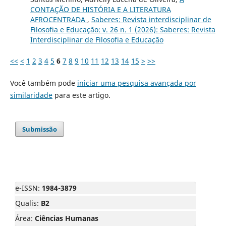
CONTAÇÃO DE HISTÓRIA E A LITERATURA
AFROCENTRADA
,
Saberes: Revista interdisciplinar de
Filosofia e Educação: v. 26 n. 1 (2026): Saberes: Revista
Interdisciplinar de Filosofia e Educação
<<
<
1
2
3
4
5
6
7
8
9
10
11
12
13
14
15
>
>>
Você também pode
iniciar uma pesquisa avançada por
similaridade
para este artigo.
Submissão
e-ISSN:
1984-3879
Qualis:
B2
Área:
Ciências Humanas