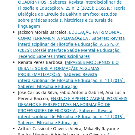
QUADRINHOS
,
Saberes: Revista interdisciplinar de
Filosofia e Educação: v. 25 n. 2 (2025): DOSSIÊ: Teoria
Dialógica do Círculo de Bakhtin em foco: estudos
sobre práticas sociais, históricas e culturais de
linguagem
Jackson Morais Barcelos,
EDUCAÇÃO PATRIMONIAL
COMO FERRAMENTA PEDAGÓGICA
,
Saberes: Revista
interdisciplinar de Filosofia e Educação: v. 25 n. 01
(2025): Dossiê Interface Saúde Mental e Educação:
Tecendo Saberes Interdisciplinares
Renata Peres Barbosa,
IMPASSES MODERNOS E O
DEBATE SOBRE A FORMAÇÃO: ALGUMAS
PROBLEMATIZAÇÕES
,
Saberes: Revista
interdisciplinar de Filosofia e Educação: n. 11 (2015):
Saberes: Filosofia e Educação
José Carlos da Silva, Fábio Antonio Gabriel, Ana Lúcia
Pereira Baccon,
ENSINO E APRENDIZAGEM: POSSÍVEIS
DESAFIOS E PERSPECTIVAS NA FORMAÇÃO DE
PROFESSORES DE FILOSOFIA
,
Saberes: Revista
interdisciplinar de Filosofia e Educação: n. 12 (2015):
Saberes: Filosofia e Educação
Arthur Cassio de Oliveira Vieira, Mikaelly Rayanne
Santos Menino, Adrielly Lucena de Oliveira,
A