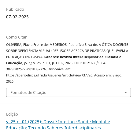
Publicado
07-02-2025
Como Citar
OLIVEIRA, Flávia Freire de; MEDEIROS, Paulo Ivo Silva de. A ÓTICA DOCENTE
SOBRE DEFICIÊNCIA VISUAL: REFLEXÕES ACERCA DE PRÁTICAS QUE LEVEM À
EDUCAÇÃO INCLUSIVA.
Saberes: Revista interdisciplinar de Filosofia e
Educação
,
[S. l.]
, v. 25, n. 01, p. EE02, 2025. DOI: 10.21680/1984-
3879.2025v25n01ID37726. Disponível em:
https://periodicos.ufrn.br/saberes/article/view/37726. Acesso em: 8 ago.
2026.
Fomatos de Citação
Edição
v. 25 n. 01 (2025): Dossiê Interface Saúde Mental e
Educação: Tecendo Saberes Interdisciplinares