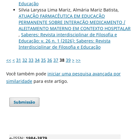
Educação
Silvia Laryssa Lima Mariz, Almária Mariz Batista,
ATUAÇÃO FARMACÊUTICA EM EDUCAÇÃO
PERMANENTE SOBRE INTERAÇÃO MEDICAMENTO /
ALEITAMENTO MATERNO EM CONTEXTO HOSPITALAR
,
Saberes: Revista interdisciplinar de Filosofia e
Educação: v. 26 n. 1 (2026): Saberes: Revista
Interdisciplinar de Filosofia e Educação
<<
<
31
32
33
34
35
36
37
38
39
>
>>
Você também pode
iniciar uma pesquisa avançada por
similaridade
para este artigo.
Submissão
e-ISSN:
1984-3879