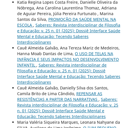
Katia Regina Lopes Costa Freire, Danielle Oliveira da
Nóbrega, Ana Carolina Laurentina Thomaz, Adriana
de Aguiar Pereira, Júlia Pereira Furtunato , Marina
Santos da Silva,
PROMOÇÃO DA SAÚDE MENTAL NA
ESCOLA
,
Saberes: Revista interdisciplinar de Filosofia
e Educação: v. 25 n. 01 (2025): Dossiê Interface Saúde
Mental e Educação: Tecendo Saberes
Interdisciplinares
Cauê Almeida Galvão, Ana Tereza Mariz de Medeiros,
Hanna Moab Dantas de Lima,
O USO DE TELAS NA
INFÂNCIA E SEUS IMPACTOS NO DESENVOLVIMENTO
INFANTIL
,
Saberes: Revista interdisciplinar de
Filosofia e Educação: v. 25 n. 01 (2025): Dossiê
Interface Saúde Mental e Educação: Tecendo Saberes
Interdisciplinares
Cauê Almeida Galvão, Danielly Silva dos Santos,
Camila Brito de Lima Cândido,
REPENSAR AS
RESISTÊNCIAS A PARTIR DAS NARRATIVAS
,
Saberes:
Revista interdisciplinar de Filosofia e Educação: v. 25
n. 01 (2025): Dossiê Interface Saúde Mental e
Educação: Tecendo Saberes Interdisciplinares
Maria Valéria Siqueira Marques, Leonara Nahyane da
SILVA, Aurilene de Lima Jerônimo,
O “UM PEQUENO