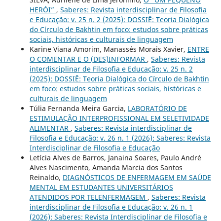
HERÓI”
,
Saberes: Revista interdisciplinar de Filosofia
e Educação: v. 25 n. 2 (2025): DOSSIÊ: Teoria Dialógica
do Círculo de Bakhtin em foco: estudos sobre práticas
sociais, históricas e culturais de linguagem
Karine Viana Amorim, Manassés Morais Xavier,
ENTRE
O COMENTAR E O (DES)INFORMAR
,
Saberes: Revista
interdisciplinar de Filosofia e Educação: v. 25 n. 2
(2025): DOSSIÊ: Teoria Dialógica do Círculo de Bakhtin
em foco: estudos sobre práticas sociais, históricas e
culturais de linguagem
Túlia Fernanda Meira Garcia,
LABORATÓRIO DE
ESTIMULAÇÃO INTERPROFISSIONAL EM SELETIVIDADE
ALIMENTAR
,
Saberes: Revista interdisciplinar de
Filosofia e Educação: v. 26 n. 1 (2026): Saberes: Revista
Interdisciplinar de Filosofia e Educação
Letícia Alves de Barros, Janaina Soares, Paulo André
Alves Nascimento, Amanda Marcia dos Santos
Reinaldo,
DIAGNÓSTICOS DE ENFERMAGEM EM SAÚDE
MENTAL EM ESTUDANTES UNIVERSITÁRIOS
ATENDIDOS POR TELENFERMAGEM
,
Saberes: Revista
interdisciplinar de Filosofia e Educação: v. 26 n. 1
(2026): Saberes: Revista Interdisciplinar de Filosofia e