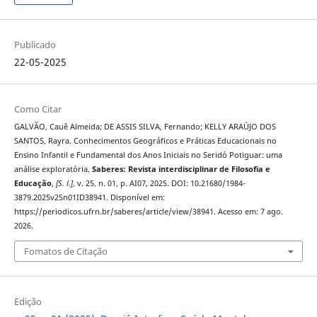
Publicado
22-05-2025
Como Citar
GALVÃO, Cauê Almeida; DE ASSIS SILVA, Fernando; KELLY ARAÚJO DOS
SANTOS, Rayra. Conhecimentos Geográficos e Práticas Educacionais no
Ensino Infantil e Fundamental dos Anos Iniciais no Seridó Potiguar: uma
análise exploratória.
Saberes: Revista interdisciplinar de Filosofia e
Educação
,
[S. l.]
, v. 25, n. 01, p. AI07, 2025. DOI: 10.21680/1984-
3879.2025v25n01ID38941. Disponível em:
https://periodicos.ufrn.br/saberes/article/view/38941. Acesso em: 7 ago.
2026.
Fomatos de Citação
Edição