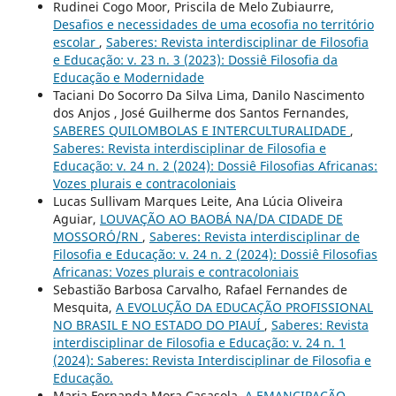
Rudinei Cogo Moor, Priscila de Melo Zubiaurre,
Desafios e necessidades de uma ecosofia no território
escolar
,
Saberes: Revista interdisciplinar de Filosofia
e Educação: v. 23 n. 3 (2023): Dossiê Filosofia da
Educação e Modernidade
Taciani Do Socorro Da Silva Lima, Danilo Nascimento
dos Anjos , José Guilherme dos Santos Fernandes,
SABERES QUILOMBOLAS E INTERCULTURALIDADE
,
Saberes: Revista interdisciplinar de Filosofia e
Educação: v. 24 n. 2 (2024): Dossiê Filosofias Africanas:
Vozes plurais e contracoloniais
Lucas Sullivam Marques Leite, Ana Lúcia Oliveira
Aguiar,
LOUVAÇÃO AO BAOBÁ NA/DA CIDADE DE
MOSSORÓ/RN
,
Saberes: Revista interdisciplinar de
Filosofia e Educação: v. 24 n. 2 (2024): Dossiê Filosofias
Africanas: Vozes plurais e contracoloniais
Sebastião Barbosa Carvalho, Rafael Fernandes de
Mesquita,
A EVOLUÇÃO DA EDUCAÇÃO PROFISSIONAL
NO BRASIL E NO ESTADO DO PIAUÍ
,
Saberes: Revista
interdisciplinar de Filosofia e Educação: v. 24 n. 1
(2024): Saberes: Revista Interdisciplinar de Filosofia e
Educação.
Maria Fernanda Mora Casasola,
A EMANCIPAÇÃO
,