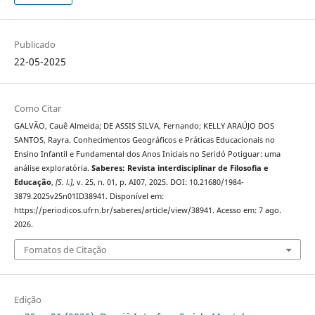
Publicado
22-05-2025
Como Citar
GALVÃO, Cauê Almeida; DE ASSIS SILVA, Fernando; KELLY ARAÚJO DOS
SANTOS, Rayra. Conhecimentos Geográficos e Práticas Educacionais no
Ensino Infantil e Fundamental dos Anos Iniciais no Seridó Potiguar: uma
análise exploratória.
Saberes: Revista interdisciplinar de Filosofia e
Educação
,
[S. l.]
, v. 25, n. 01, p. AI07, 2025. DOI: 10.21680/1984-
3879.2025v25n01ID38941. Disponível em:
https://periodicos.ufrn.br/saberes/article/view/38941. Acesso em: 7 ago.
2026.
Fomatos de Citação
Edição