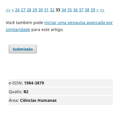
<<
<
26
27
28
29
30
31
32
33
34
35
36
37
38
39
>
>>
Você também pode
iniciar uma pesquisa avançada por
similaridade
para este artigo.
Submissão
e-ISSN:
1984-3879
Qualis:
B2
Área:
Ciências Humanas