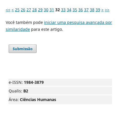
<<
<
25
26
27
28
29
30
31
32
33
34
35
36
37
38
39
>
>>
Você também pode
iniciar uma pesquisa avançada por
similaridade
para este artigo.
Submissão
e-ISSN:
1984-3879
Qualis:
B2
Área:
Ciências Humanas