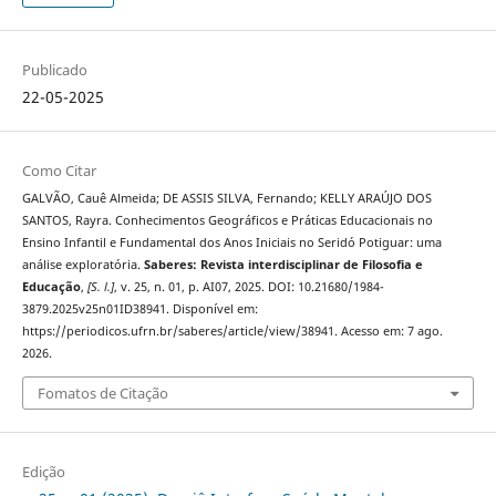
Publicado
22-05-2025
Como Citar
GALVÃO, Cauê Almeida; DE ASSIS SILVA, Fernando; KELLY ARAÚJO DOS
SANTOS, Rayra. Conhecimentos Geográficos e Práticas Educacionais no
Ensino Infantil e Fundamental dos Anos Iniciais no Seridó Potiguar: uma
análise exploratória.
Saberes: Revista interdisciplinar de Filosofia e
Educação
,
[S. l.]
, v. 25, n. 01, p. AI07, 2025. DOI: 10.21680/1984-
3879.2025v25n01ID38941. Disponível em:
https://periodicos.ufrn.br/saberes/article/view/38941. Acesso em: 7 ago.
2026.
Fomatos de Citação
Edição