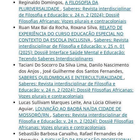
Reginaldo Domingos,
A FILOSOFIA DA
PLURIVERSALIDADE
,
Saberes: Revista interdisciplinar
de Filosofia e Educação: v. 24 n. 2 (2024): Dossiê
Filosofias Africanas: Vozes plurais e contracoloniais
Ruan Max Bai da Rocha, Roxana Silva,
RELATO DE
EXPERIÊNCIA DO CURSO EDUCAÇÃO ESPECIAL NO
CONTEXTO DA ESCOLA INCLUSIVA
,
Saberes: Revista
interdisciplinar de Filosofia e Educação: v. 25 n. 01
(2025): Dossiê Interface Saúde Mental e Educação:
Tecendo Saberes Interdisciplinares
Taciani Do Socorro Da Silva Lima, Danilo Nascimento
dos Anjos , José Guilherme dos Santos Fernandes,
SABERES QUILOMBOLAS E INTERCULTURALIDADE
,
Saberes: Revista interdisciplinar de Filosofia e
Educação: v. 24 n. 2 (2024): Dossiê Filosofias Africanas:
Vozes plurais e contracoloniais
Lucas Sullivam Marques Leite, Ana Lúcia Oliveira
Aguiar,
LOUVAÇÃO AO BAOBÁ NA/DA CIDADE DE
MOSSORÓ/RN
,
Saberes: Revista interdisciplinar de
Filosofia e Educação: v. 24 n. 2 (2024): Dossiê Filosofias
Africanas: Vozes plurais e contracoloniais
Sebastião Barbosa Carvalho, Rafael Fernandes de
Mesquita,
A EVOLUÇÃO DA EDUCAÇÃO PROFISSIONAL