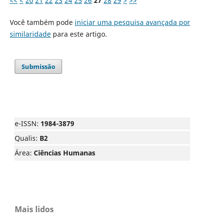
<<
<
20
21
22
23
24
25
26
27
28
29
>
>>
Você também pode
iniciar uma pesquisa avançada por
similaridade
para este artigo.
Submissão
e-ISSN:
1984-3879
Qualis:
B2
Área:
Ciências Humanas
Mais lidos