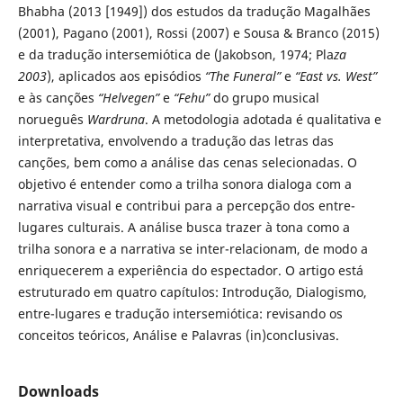
Bhabha (2013 [1949]) dos estudos da tradução Magalhães
(2001), Pagano (2001), Rossi (2007) e Sousa & Branco (2015)
e da tradução intersemiótica de (Jakobson, 1974; Pla
za
2003
), aplicados aos episódios
“The Funeral”
e
“East vs. West”
e às canções
“Helvegen”
e
“Fehu”
do grupo musical
norueguês
Wardruna
. A metodologia adotada é qualitativa e
interpretativa, envolvendo a tradução das letras das
canções, bem como a análise das cenas selecionadas. O
objetivo é entender como a trilha sonora dialoga com a
narrativa visual e contribui para a percepção dos entre-
lugares culturais. A análise busca trazer à tona como a
trilha sonora e a narrativa se inter-relacionam, de modo a
enriquecerem a experiência do espectador. O artigo está
estruturado em quatro capítulos: Introdução, Dialogismo,
entre-lugares e tradução intersemiótica: revisando os
conceitos teóricos, Análise e Palavras (in)conclusivas.
Downloads