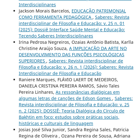
Interdisciplinares
Jackson Morais Barcelos,
EDUCAÇÃO PATRIMONIAL
COMO FERRAMENTA PEDAGÓGICA
,
Saberes: Revista
interdisciplinar de Filosofia e Educação: v. 25 n. 01
(2025): Dossiê Interface Saúde Mental e Educação:
Tecendo Saberes Interdisciplinares
Irina Pedrosa Negreiros, Ozaias Antônio Batista, Karlla
Christine Araújo Souza,
A IMPLICAÇÃO DA ARTE NO
DESENVOLVIMENTO DAS FUNÇÕES PSICOLÓGICAS
SUPERIORES
,
Saberes: Revista interdisciplinar de
Filosofia e Educação: v. 26 n. 1 (2026): Saberes: Revista
Interdisciplinar de Filosofia e Educação
Raniere Marques, FLÁVIO LAERT DE MEDEIROS,
DANIELA CRISTINA PEREIRA RAMOS, Sávio Tales
Pereira Linhares,
As ressonâncias dialógicas em
algumas letras de canções de Edson Gomes
,
Saberes:
Revista interdisciplinar de Filosofia e Educação: v. 25
n. 2 (2025): DOSSIÊ: Teoria Dialógica do Círculo de
Bakhtin em foco: estudos sobre práticas sociais,
históricas e culturais de linguagem
Josias José Silva Junior, Sandra Regina Sales, Patricia
Regina de Oliveira , Ozana Pereira de Sousa, Adriana