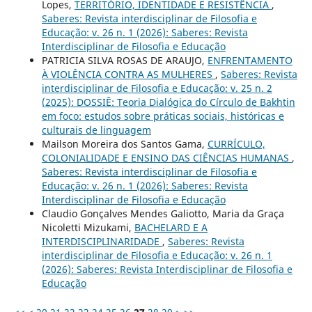
Lopes,
TERRITÓRIO, IDENTIDADE E RESISTÊNCIA
,
Saberes: Revista interdisciplinar de Filosofia e
Educação: v. 26 n. 1 (2026): Saberes: Revista
Interdisciplinar de Filosofia e Educação
PATRICIA SILVA ROSAS DE ARAUJO,
ENFRENTAMENTO
À VIOLÊNCIA CONTRA AS MULHERES
,
Saberes: Revista
interdisciplinar de Filosofia e Educação: v. 25 n. 2
(2025): DOSSIÊ: Teoria Dialógica do Círculo de Bakhtin
em foco: estudos sobre práticas sociais, históricas e
culturais de linguagem
Mailson Moreira dos Santos Gama,
CURRÍCULO,
COLONIALIDADE E ENSINO DAS CIÊNCIAS HUMANAS
,
Saberes: Revista interdisciplinar de Filosofia e
Educação: v. 26 n. 1 (2026): Saberes: Revista
Interdisciplinar de Filosofia e Educação
Claudio Gonçalves Mendes Galiotto, Maria da Graça
Nicoletti Mizukami,
BACHELARD E A
INTERDISCIPLINARIDADE
,
Saberes: Revista
interdisciplinar de Filosofia e Educação: v. 26 n. 1
(2026): Saberes: Revista Interdisciplinar de Filosofia e
Educação