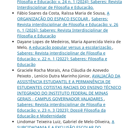
Filosofia e Educação: v. 24 n. 1 (2024): Saberes: Revista
Interdisciplinar de Filosofia e Educação.
Fábio Soares da Costa, Raíssa Maria de Sousa,
A
ORGANIZAÇÃO DO ESPAÇO ESCOLAR
,
Saberes:
Revista interdisciplinar de Filosofia e Educação: v. 26
n. 1 (2026): Saberes: Revista Interdisciplinar de
Filosofia e Educação
Dayane Lopes de Medeiros, Maria Aparecida Vieira de
Melo,
A educação popular versus a escolarização
,
Saberes: Revista interdisciplinar de Filosofia e
Educação: v. 22 n. 1 (2022): Saberes: Filosofia e
Educação
Graciele Rocha Morais, Ana Cláudia de Azevedo
Peixoto , Lenício Dutra Marinho Júnior,
AVALIAÇÃO DA
ASSISTÊNCIA ESTUDANTIL E A PERMANÊNCIA DE
ESTUDANTES COTISTAS RACIAIS DO ENSINO TÉCNICO
INTEGRADO DO INSTITUTO FEDERAL DE MINAS
GERAIS - CAMPUS GOVERNADOR VALADARES
,
Saberes: Revista interdisciplinar de Filosofia e
Educação: v. 23 n. 3 (2023): Dossiê Filosofia da
Educação e Modernidade
Lindomar Teixeira Luiz, Gabriel de Melo Oliveira,
A
SUBCIDADANIA E A EXCLUSÃO ESCOLAR DO