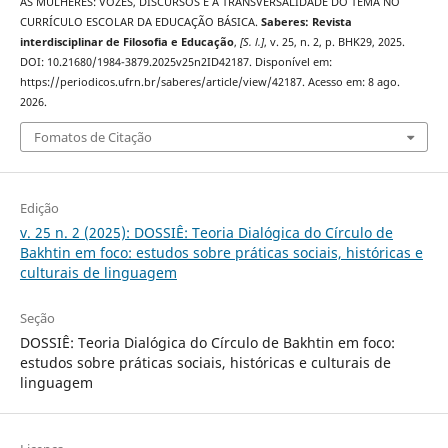
AS MULHERES: VOZES, DISCURSOS E A TRANSVERSALIDADE DO TEMA NO
CURRÍCULO ESCOLAR DA EDUCAÇÃO BÁSICA.
Saberes: Revista
interdisciplinar de Filosofia e Educação
,
[S. l.]
, v. 25, n. 2, p. BHK29, 2025.
DOI: 10.21680/1984-3879.2025v25n2ID42187. Disponível em:
https://periodicos.ufrn.br/saberes/article/view/42187. Acesso em: 8 ago.
2026.
Fomatos de Citação
Edição
v. 25 n. 2 (2025): DOSSIÊ: Teoria Dialógica do Círculo de
Bakhtin em foco: estudos sobre práticas sociais, históricas e
culturais de linguagem
Seção
DOSSIÊ: Teoria Dialógica do Círculo de Bakhtin em foco:
estudos sobre práticas sociais, históricas e culturais de
linguagem