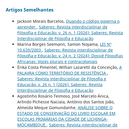
Artigos Semelhantes
Jackson Morais Barcelos,
Quando o código governa o
aprender
,
Saberes: Revista interdisciplinar de
Filosofia e Educação: v. 26 n. 1 (2026): Saberes: Revista
Interdisciplinar de Filosofia e Educação
Marina Borges Seemann, Samon Noyama,
LEI Nº
10.639/2003
,
Saberes: Revista interdisciplinar de
Filosofia e Educação: v. 24 n. 2 (2024): Dossiê Filosofias
Africanas: Vozes plurais e contracoloniais
Érika Costa Pimentel, Willian Lazaretti da Conceição,
A
PALAVRA COMO TERRITÓRIO DE RESISTÊNCIA
,
Saberes: Revista interdisciplinar de Filosofia e
Educação: v. 26 n. 1 (2026): Saberes: Revista
Interdisciplinar de Filosofia e Educação
Agostinho Rosário Teimoso, José Marcelo Ánica,
Arlindo Pichesse Naciaia, António dos Santos João,
Almeida Meque Gomundanhe,
ANÁLISE SOBRE O
ESTADO DE CONSERVAÇÃO DO LIVRO ESCOLAR EM
ESCOLAS PRIMÁRIAS DA CIDADE DE LICHINGA-
MOÇAMBIQUE
,
Saberes: Revista interdisciplinar de