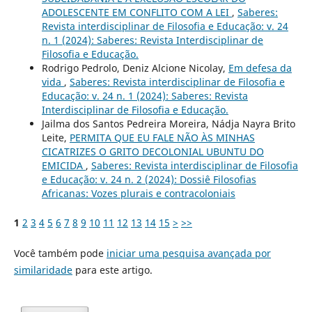
ADOLESCENTE EM CONFLITO COM A LEI
,
Saberes:
Revista interdisciplinar de Filosofia e Educação: v. 24
n. 1 (2024): Saberes: Revista Interdisciplinar de
Filosofia e Educação.
Rodrigo Pedrolo, Deniz Alcione Nicolay,
Em defesa da
vida
,
Saberes: Revista interdisciplinar de Filosofia e
Educação: v. 24 n. 1 (2024): Saberes: Revista
Interdisciplinar de Filosofia e Educação.
Jailma dos Santos Pedreira Moreira, Nádja Nayra Brito
Leite,
PERMITA QUE EU FALE NÃO ÀS MINHAS
CICATRIZES O GRITO DECOLONIAL UBUNTU DO
EMICIDA
,
Saberes: Revista interdisciplinar de Filosofia
e Educação: v. 24 n. 2 (2024): Dossiê Filosofias
Africanas: Vozes plurais e contracoloniais
1
2
3
4
5
6
7
8
9
10
11
12
13
14
15
>
>>
Você também pode
iniciar uma pesquisa avançada por
similaridade
para este artigo.