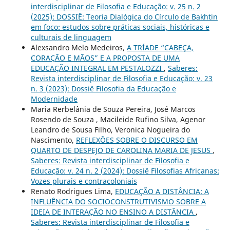
interdisciplinar de Filosofia e Educação: v. 25 n. 2
(2025): DOSSIÊ: Teoria Dialógica do Círculo de Bakhtin
em foco: estudos sobre práticas sociais, históricas e
culturais de linguagem
Alexsandro Melo Medeiros,
A TRÍADE “CABEÇA,
CORAÇÃO E MÃOS” E A PROPOSTA DE UMA
EDUCAÇÃO INTEGRAL EM PESTALOZZI
,
Saberes:
Revista interdisciplinar de Filosofia e Educação: v. 23
n. 3 (2023): Dossiê Filosofia da Educação e
Modernidade
Maria Rerbelânia de Souza Pereira, José Marcos
Rosendo de Souza , Macileide Rufino Silva, Agenor
Leandro de Sousa Filho, Veronica Nogueira do
Nascimento,
REFLEXÕES SOBRE O DISCURSO EM
QUARTO DE DESPEJO DE CAROLINA MARIA DE JESUS
,
Saberes: Revista interdisciplinar de Filosofia e
Educação: v. 24 n. 2 (2024): Dossiê Filosofias Africanas:
Vozes plurais e contracoloniais
Renato Rodrigues Lima,
EDUCAÇÃO A DISTÂNCIA: A
INFLUÊNCIA DO SOCIOCONSTRUTIVISMO SOBRE A
IDEIA DE INTERAÇÃO NO ENSINO A DISTÂNCIA
,
Saberes: Revista interdisciplinar de Filosofia e