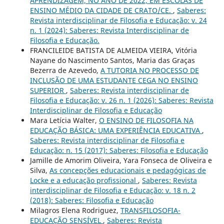
APRENDIZAGEM, NO ANO DE 2022, EM ESCOLAS DE
ENSINO MÉDIO DA CIDADE DE CRATO/CE.
,
Saberes:
Revista interdisciplinar de Filosofia e Educação: v. 24
n. 1 (2024): Saberes: Revista Interdisciplinar de
Filosofia e Educação.
FRANCILEIDE BATISTA DE ALMEIDA VIEIRA, Vitória
Nayane do Nascimento Santos, Maria das Graças
Bezerra de Azevedo,
A TUTORIA NO PROCESSO DE
INCLUSÃO DE UMA ESTUDANTE CEGA NO ENSINO
SUPERIOR
,
Saberes: Revista interdisciplinar de
Filosofia e Educação: v. 26 n. 1 (2026): Saberes: Revista
Interdisciplinar de Filosofia e Educação
Mara Letícia Walter,
O ENSINO DE FILOSOFIA NA
EDUCAÇÃO BÁSICA: UMA EXPERIÊNCIA EDUCATIVA
,
Saberes: Revista interdisciplinar de Filosofia e
Educação: n. 15 (2017): Saberes: Filosofia e Educação
Jamille de Amorim Oliveira, Yara Fonseca de Oliveira e
Silva,
As concepções educacionais e pedagógicas de
Locke e a educação profissional
,
Saberes: Revista
interdisciplinar de Filosofia e Educação: v. 18 n. 2
(2018): Saberes: Filosofia e Educação
Milagros Elena Rodriguez,
TRANSFILOSOFIA-
EDUCAÇÃO SENSÍVEL
,
Saberes: Revista