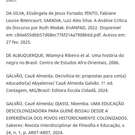
DA SILVA, Elisângela de Jesus Furtado; PINTO, Fabiane
Louise Bitencourt; SARAIVA, Luiz Alex Silva. A Análise Crítica
do Discurso por Ruth Wodak. EnANPAD, 2022. Disponível
em: c8da655dbb57d68ec776f214a7908b6d.pdf. Acesso em:
27 fev. 2025.
DE ALBUQUERQUE, Wlamyra Ribeiro et al. Uma história do
negro no Brasil. Centro de Estudos Afro-Orientais, 2006.
GALVÃO, Cauê Almeida. Deciviliza-te: propostas para um(a)
educador(a) Abyalense/ Cauê Almeida Galvão. 1ª. ed.
Contagem, MG/Brasil: Editora Escola Cidadã, 2024.
GALVÃO, Cauê Almeida; DJASSI, Nbemba. UMA EDUCAÇÃO
DESCOLONIZADORA PARA GUINÉ-BISSAU DESDE A
EXPERIÊNCIA DOS POVOS HISTORICAMENTE COLONIZADOS.
Saberes: Revista interdisciplinar de Filosofia e Educação, v.
24, n. 1, p. AR07-AR07, 2024.