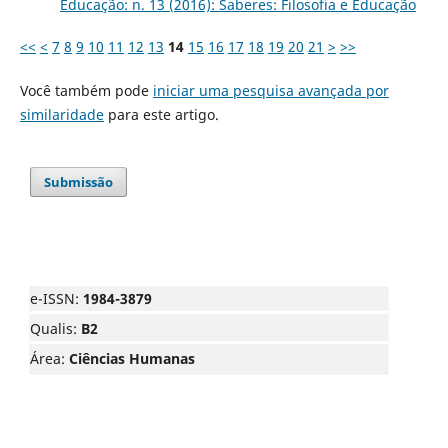
Educação: n. 13 (2016): Saberes: Filosofia e Educação
<<
<
7
8
9
10
11
12
13
14
15
16
17
18
19
20
21
>
>>
Você também pode
iniciar uma pesquisa avançada por
similaridade
para este artigo.
Submissão
e-ISSN:
1984-3879
Qualis:
B2
Área:
Ciências Humanas