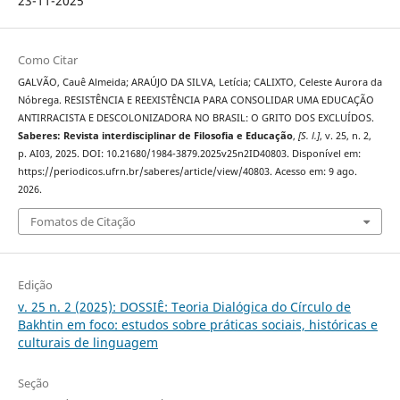
23-11-2025
Como Citar
GALVÃO, Cauê Almeida; ARAÚJO DA SILVA, Letícia; CALIXTO, Celeste Aurora da
Nóbrega. RESISTÊNCIA E REEXISTÊNCIA PARA CONSOLIDAR UMA EDUCAÇÃO
ANTIRRACISTA E DESCOLONIZADORA NO BRASIL: O GRITO DOS EXCLUÍDOS.
Saberes: Revista interdisciplinar de Filosofia e Educação
,
[S. l.]
, v. 25, n. 2,
p. AI03, 2025. DOI: 10.21680/1984-3879.2025v25n2ID40803. Disponível em:
https://periodicos.ufrn.br/saberes/article/view/40803. Acesso em: 9 ago.
2026.
Fomatos de Citação
Edição
v. 25 n. 2 (2025): DOSSIÊ: Teoria Dialógica do Círculo de
Bakhtin em foco: estudos sobre práticas sociais, históricas e
culturais de linguagem
Seção