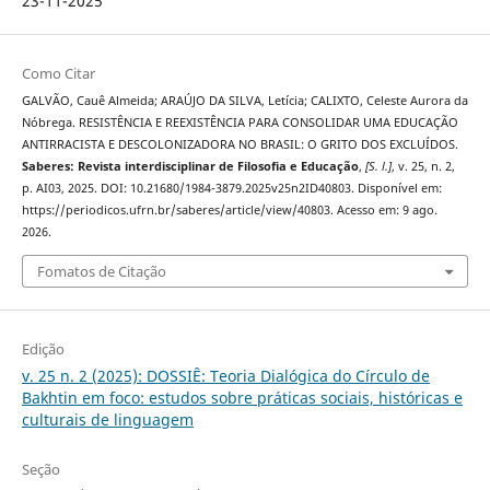
23-11-2025
Como Citar
GALVÃO, Cauê Almeida; ARAÚJO DA SILVA, Letícia; CALIXTO, Celeste Aurora da
Nóbrega. RESISTÊNCIA E REEXISTÊNCIA PARA CONSOLIDAR UMA EDUCAÇÃO
ANTIRRACISTA E DESCOLONIZADORA NO BRASIL: O GRITO DOS EXCLUÍDOS.
Saberes: Revista interdisciplinar de Filosofia e Educação
,
[S. l.]
, v. 25, n. 2,
p. AI03, 2025. DOI: 10.21680/1984-3879.2025v25n2ID40803. Disponível em:
https://periodicos.ufrn.br/saberes/article/view/40803. Acesso em: 9 ago.
2026.
Fomatos de Citação
Edição
v. 25 n. 2 (2025): DOSSIÊ: Teoria Dialógica do Círculo de
Bakhtin em foco: estudos sobre práticas sociais, históricas e
culturais de linguagem
Seção