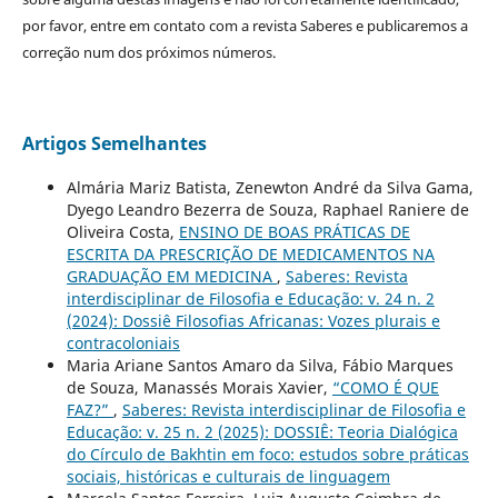
por favor, entre em contato com a revista Saberes e publicaremos a
correção num dos próximos números.
Artigos Semelhantes
Almária Mariz Batista, Zenewton André da Silva Gama,
Dyego Leandro Bezerra de Souza, Raphael Raniere de
Oliveira Costa,
ENSINO DE BOAS PRÁTICAS DE
ESCRITA DA PRESCRIÇÃO DE MEDICAMENTOS NA
GRADUAÇÃO EM MEDICINA
,
Saberes: Revista
interdisciplinar de Filosofia e Educação: v. 24 n. 2
(2024): Dossiê Filosofias Africanas: Vozes plurais e
contracoloniais
Maria Ariane Santos Amaro da Silva, Fábio Marques
de Souza, Manassés Morais Xavier,
“COMO É QUE
FAZ?”
,
Saberes: Revista interdisciplinar de Filosofia e
Educação: v. 25 n. 2 (2025): DOSSIÊ: Teoria Dialógica
do Círculo de Bakhtin em foco: estudos sobre práticas
sociais, históricas e culturais de linguagem