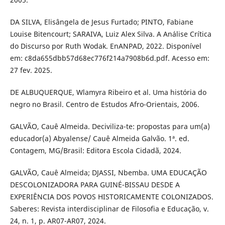
DA SILVA, Elisângela de Jesus Furtado; PINTO, Fabiane
Louise Bitencourt; SARAIVA, Luiz Alex Silva. A Análise Crítica
do Discurso por Ruth Wodak. EnANPAD, 2022. Disponível
em: c8da655dbb57d68ec776f214a7908b6d.pdf. Acesso em:
27 fev. 2025.
DE ALBUQUERQUE, Wlamyra Ribeiro et al. Uma história do
negro no Brasil. Centro de Estudos Afro-Orientais, 2006.
GALVÃO, Cauê Almeida. Deciviliza-te: propostas para um(a)
educador(a) Abyalense/ Cauê Almeida Galvão. 1ª. ed.
Contagem, MG/Brasil: Editora Escola Cidadã, 2024.
GALVÃO, Cauê Almeida; DJASSI, Nbemba. UMA EDUCAÇÃO
DESCOLONIZADORA PARA GUINÉ-BISSAU DESDE A
EXPERIÊNCIA DOS POVOS HISTORICAMENTE COLONIZADOS.
Saberes: Revista interdisciplinar de Filosofia e Educação, v.
24, n. 1, p. AR07-AR07, 2024.