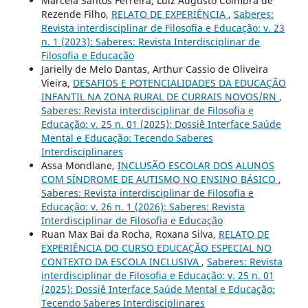
Marcela Santos Ferreira, Luiz Augusto Coimbra de
Rezende Filho,
RELATO DE EXPERIÊNCIA
,
Saberes:
Revista interdisciplinar de Filosofia e Educação: v. 23
n. 1 (2023): Saberes: Revista Interdisciplinar de
Filosofia e Educação
Jarielly de Melo Dantas, Arthur Cassio de Oliveira
Vieira,
DESAFIOS E POTENCIALIDADES DA EDUCAÇÃO
INFANTIL NA ZONA RURAL DE CURRAIS NOVOS/RN
,
Saberes: Revista interdisciplinar de Filosofia e
Educação: v. 25 n. 01 (2025): Dossiê Interface Saúde
Mental e Educação: Tecendo Saberes
Interdisciplinares
Assa Mondlane,
INCLUSÃO ESCOLAR DOS ALUNOS
COM SÍNDROME DE AUTISMO NO ENSINO BÁSICO
,
Saberes: Revista interdisciplinar de Filosofia e
Educação: v. 26 n. 1 (2026): Saberes: Revista
Interdisciplinar de Filosofia e Educação
Ruan Max Bai da Rocha, Roxana Silva,
RELATO DE
EXPERIÊNCIA DO CURSO EDUCAÇÃO ESPECIAL NO
CONTEXTO DA ESCOLA INCLUSIVA
,
Saberes: Revista
interdisciplinar de Filosofia e Educação: v. 25 n. 01
(2025): Dossiê Interface Saúde Mental e Educação:
Tecendo Saberes Interdisciplinares