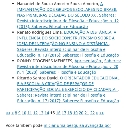
Hananiel de Souza Amorim Souza Amorim,
A
IMPLANTAÇÃO DOS GRUPOS ESCOLARES NO BRASIL
NAS PRIMEIRAS DÉCADAS DO SÉCULO XX
,
Saberes:
Revista interdisciplinar de Filosofia e Educação: n. 12
(2015): Saberes: Filosofia e Educação
Renato Rodrigues Lima,
EDUCAÇÃO A DISTÂNCIA: A
INFLUÊNCIA DO SOCIOCONSTRUTIVISMO SOBRE A
IDEIA DE INTERAÇÃO NO ENSINO A DISTÂNCIA
,
Saberes: Revista interdisciplinar de Filosofia e
Educação: n. 13 (2016): Saberes: Filosofia e Educação
RONNY DIOGENES MENEZES,
Apresentação
,
Saberes:
Revista interdisciplinar de Filosofia e Educação: v. 20
n. 1 (2020): Saberes: Filosofia e Educação
Ricardo Santos David,
O ORIENTADOR EDUCACIONAL
E A ESCOLA: A CRIAÇÃO DE ESPAÇOS DE
PARTICIPAÇÃO SOCIAL E EXERCÍCIO DA CIDADANIA.
,
Saberes: Revista interdisciplinar de Filosofia e
Educação: n. 17 (2017): Saberes: Filosofia e Educação
<<
<
8
9
10
11
12
13
14
15
16
17
18
19
20
21
22
>
>>
Você também pode
iniciar uma pesquisa avançada por