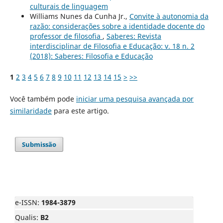
culturais de linguagem
Williams Nunes da Cunha Jr.,
Convite à autonomia da
razão: considerações sobre a identidade docente do
professor de filosofia
,
Saberes: Revista
interdisciplinar de Filosofia e Educação: v. 18 n. 2
(2018): Saberes: Filosofia e Educação
1
2
3
4
5
6
7
8
9
10
11
12
13
14
15
>
>>
Você também pode
iniciar uma pesquisa avançada por
similaridade
para este artigo.
Submissão
e-ISSN:
1984-3879
Qualis:
B2