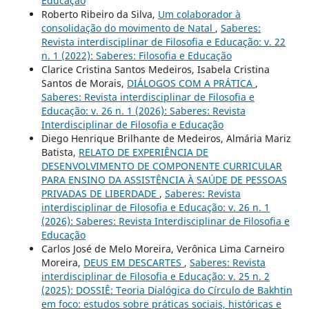
Educação
Roberto Ribeiro da Silva,
Um colaborador à
consolidação do movimento de Natal
,
Saberes:
Revista interdisciplinar de Filosofia e Educação: v. 22
n. 1 (2022): Saberes: Filosofia e Educação
Clarice Cristina Santos Medeiros, Isabela Cristina
Santos de Morais,
DIÁLOGOS COM A PRÁTICA
,
Saberes: Revista interdisciplinar de Filosofia e
Educação: v. 26 n. 1 (2026): Saberes: Revista
Interdisciplinar de Filosofia e Educação
Diego Henrique Brilhante de Medeiros, Almária Mariz
Batista,
RELATO DE EXPERIÊNCIA DE
DESENVOLVIMENTO DE COMPONENTE CURRICULAR
PARA ENSINO DA ASSISTÊNCIA À SAÚDE DE PESSOAS
PRIVADAS DE LIBERDADE
,
Saberes: Revista
interdisciplinar de Filosofia e Educação: v. 26 n. 1
(2026): Saberes: Revista Interdisciplinar de Filosofia e
Educação
Carlos José de Melo Moreira, Verônica Lima Carneiro
Moreira,
DEUS EM DESCARTES
,
Saberes: Revista
interdisciplinar de Filosofia e Educação: v. 25 n. 2
(2025): DOSSIÊ: Teoria Dialógica do Círculo de Bakhtin
em foco: estudos sobre práticas sociais, históricas e