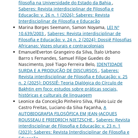
filosofia na Universidade do Estado da Bahia
,
Saberes: Revista interdisciplinar de Filosofia e
Educação: v. 26 n. 1 (2026): Saberes: Revista
Interdisciplinar de Filosofia e Educação
Marina Borges Seemann, Samon Noyama,
LEI Nº
10.639/2003
,
Saberes: Revista interdisciplinar de
Filosofia e Educação: v. 24 n. 2 (2024): Dossiê Filosofias
Africanas: Vozes plurais e contracoloniais
EmanuelEverton Grangeiro da Silva, Ítalo Urbano
Barro s Fernandes, Samuel Filipe Guedes do
Nascimento, José Tiago Ferreira Belo,
IDENTIDADE
SURDA E A PRODUÇÃO DE DISCURSOS
,
Saberes:
Revista interdisciplinar de Filosofia e Educação: v. 25
n. 2 (2025): DOSSIÊ: Teoria Dialógica do Círculo de
Bakhtin em foco: estudos sobre práticas sociais,
históricas e culturais de linguagem
Leonice da Conceição Pinheiro Silva, Flávio Luiz de
Castro Freitas, Luciano da Silva Façanha,
A
AUTOBIOGRAFIA FILOSÓFICA EM JEAN-JACQUES
ROUSSEAU E FRIEDRICH NIETZSCHE
,
Saberes: Revista
interdisciplinar de Filosofia e Educação: v. 23 n. 1
(2023): Saberes: Revista Interdisciplinar de Filosofia e