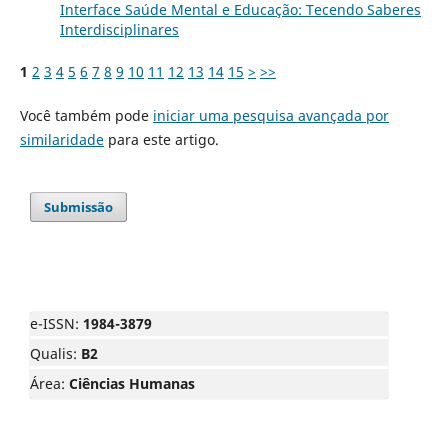
Interface Saúde Mental e Educação: Tecendo Saberes
Interdisciplinares
1
2
3
4
5
6
7
8
9
10
11
12
13
14
15
>
>>
Você também pode
iniciar uma pesquisa avançada por
similaridade
para este artigo.
Submissão
e-ISSN:
1984-3879
Qualis:
B2
Área:
Ciências Humanas