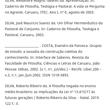
SILVA, Alexandre Magno Tavares da. Apresentação. In:
Caderno de Filosofia, Teologia e Pastoral. A vida se Pergunta
no Agreste. Caruaru, ITEC, Ano I, nº 0, agosto de 2003.
SILVA, José Mauricio Soares da. Um Olhar Hermenêutico da
Pastoral de Conjunto. In: Caderno de Filosofia, Teologia e
Pastoral. Caruaru, 2003.
_______________________ . COSTA, Evandro da Fonseca. Grupos
de estudo: a ousadia da construção coletiva do
conhecimento. In: Interface de Saberes. Revista da
Faculdade de Filosofia, Ciências e Letras de Caruaru. João
Pessoa: Idéias, 2002. (v.1, n1, jul/dez.) – Recife: Líber,200 –
v.3, n.1, jan./jun.2002. ISSN 1518-5893.
SILVA, Roberto Ribeiro da. A filosofia negada no ensino
médio brasileiro: as implicações da Lei nº 13.415/17 às
futuras gerações / Roberto Ribeiro da Silva. - Natal, 2019.
122 f.: il.