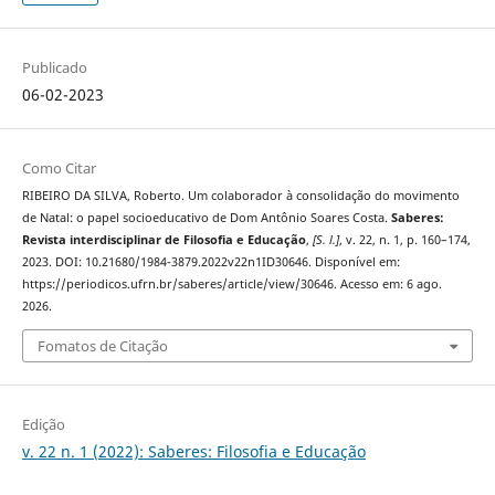
Publicado
06-02-2023
Como Citar
RIBEIRO DA SILVA, Roberto. Um colaborador à consolidação do movimento
de Natal: o papel socioeducativo de Dom Antônio Soares Costa.
Saberes:
Revista interdisciplinar de Filosofia e Educação
,
[S. l.]
, v. 22, n. 1, p. 160–174,
2023. DOI: 10.21680/1984-3879.2022v22n1ID30646. Disponível em:
https://periodicos.ufrn.br/saberes/article/view/30646. Acesso em: 6 ago.
2026.
Fomatos de Citação
Edição
v. 22 n. 1 (2022): Saberes: Filosofia e Educação