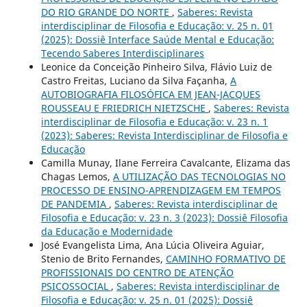
DO RIO GRANDE DO NORTE
,
Saberes: Revista
interdisciplinar de Filosofia e Educação: v. 25 n. 01
(2025): Dossiê Interface Saúde Mental e Educação:
Tecendo Saberes Interdisciplinares
Leonice da Conceição Pinheiro Silva, Flávio Luiz de
Castro Freitas, Luciano da Silva Façanha,
A
AUTOBIOGRAFIA FILOSÓFICA EM JEAN-JACQUES
ROUSSEAU E FRIEDRICH NIETZSCHE
,
Saberes: Revista
interdisciplinar de Filosofia e Educação: v. 23 n. 1
(2023): Saberes: Revista Interdisciplinar de Filosofia e
Educação
Camilla Munay, Ilane Ferreira Cavalcante, Elizama das
Chagas Lemos,
A UTILIZAÇÃO DAS TECNOLOGIAS NO
PROCESSO DE ENSINO-APRENDIZAGEM EM TEMPOS
DE PANDEMIA
,
Saberes: Revista interdisciplinar de
Filosofia e Educação: v. 23 n. 3 (2023): Dossiê Filosofia
da Educação e Modernidade
José Evangelista Lima, Ana Lúcia Oliveira Aguiar,
Stenio de Brito Fernandes,
CAMINHO FORMATIVO DE
PROFISSIONAIS DO CENTRO DE ATENÇÃO
PSICOSSOCIAL
,
Saberes: Revista interdisciplinar de
Filosofia e Educação: v. 25 n. 01 (2025): Dossiê