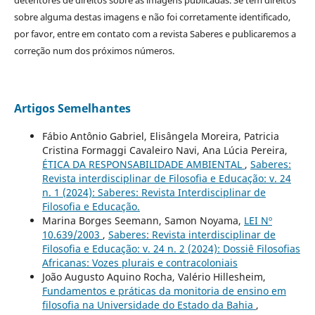
detentores de direitos sobre as imagens publicadas. Se tem direitos
sobre alguma destas imagens e não foi corretamente identificado,
por favor, entre em contato com a revista Saberes e publicaremos a
correção num dos próximos números.
Artigos Semelhantes
Fábio Antônio Gabriel, Elisângela Moreira, Patricia
Cristina Formaggi Cavaleiro Navi, Ana Lúcia Pereira,
ÉTICA DA RESPONSABILIDADE AMBIENTAL
,
Saberes:
Revista interdisciplinar de Filosofia e Educação: v. 24
n. 1 (2024): Saberes: Revista Interdisciplinar de
Filosofia e Educação.
Marina Borges Seemann, Samon Noyama,
LEI Nº
10.639/2003
,
Saberes: Revista interdisciplinar de
Filosofia e Educação: v. 24 n. 2 (2024): Dossiê Filosofias
Africanas: Vozes plurais e contracoloniais
João Augusto Aquino Rocha, Valério Hillesheim,
Fundamentos e práticas da monitoria de ensino em
filosofia na Universidade do Estado da Bahia
,