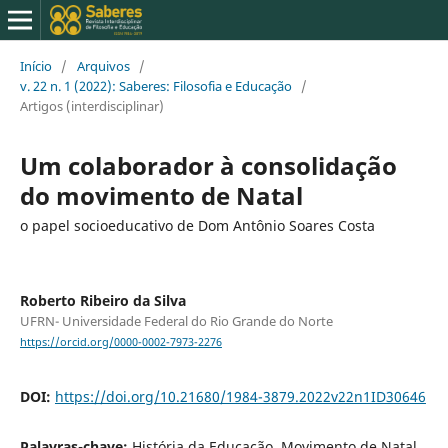
Início
/
Arquivos
/
v. 22 n. 1 (2022): Saberes: Filosofia e Educação
/
Artigos (interdisciplinar)
Um colaborador à consolidação
do movimento de Natal
o papel socioeducativo de Dom Antônio Soares Costa
Roberto Ribeiro da Silva
UFRN- Universidade Federal do Rio Grande do Norte
https://orcid.org/0000-0002-7973-2276
DOI:
https://doi.org/10.21680/1984-3879.2022v22n1ID30646
Palavras-chave:
História da Educação. Movimento de Natal.