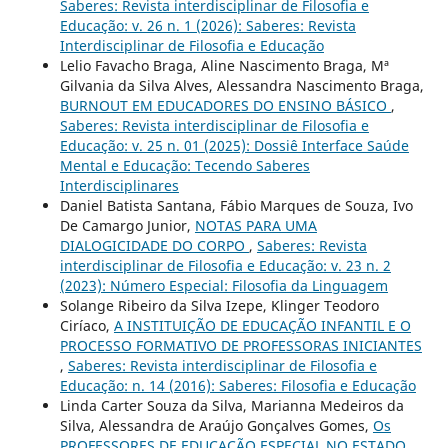
Saberes: Revista interdisciplinar de Filosofia e
Educação: v. 26 n. 1 (2026): Saberes: Revista
Interdisciplinar de Filosofia e Educação
Lelio Favacho Braga, Aline Nascimento Braga, Mª
Gilvania da Silva Alves, Alessandra Nascimento Braga,
BURNOUT EM EDUCADORES DO ENSINO BÁSICO
,
Saberes: Revista interdisciplinar de Filosofia e
Educação: v. 25 n. 01 (2025): Dossiê Interface Saúde
Mental e Educação: Tecendo Saberes
Interdisciplinares
Daniel Batista Santana, Fábio Marques de Souza, Ivo
De Camargo Junior,
NOTAS PARA UMA
DIALOGICIDADE DO CORPO
,
Saberes: Revista
interdisciplinar de Filosofia e Educação: v. 23 n. 2
(2023): Número Especial: Filosofia da Linguagem
Solange Ribeiro da Silva Izepe, Klinger Teodoro
Ciríaco,
A INSTITUIÇÃO DE EDUCAÇÃO INFANTIL E O
PROCESSO FORMATIVO DE PROFESSORAS INICIANTES
,
Saberes: Revista interdisciplinar de Filosofia e
Educação: n. 14 (2016): Saberes: Filosofia e Educação
Linda Carter Souza da Silva, Marianna Medeiros da
Silva, Alessandra de Araújo Gonçalves Gomes,
Os
PROFESSORES DE EDUCAÇÃO ESPECIAL NO ESTADO