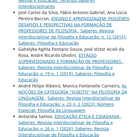
Mental e Educação: Tecendo Saberes
Interdisciplinares
José Carlos da Silva, Fábio Antonio Gabriel, Ana Lúcia
Pereira Baccon,
ENSINO E APRENDIZAGEM: POSSÍVEIS
DESAFIOS E PERSPECTIVAS NA FORMAÇÃO DE
PROFESSORES DE FILOSOFIA
,
Saberes: Revista
interdisciplinar de Filosofia e Educação: n. 12 (2015):
Saberes: Filosofia e Educação
Gahelyka Aghta Pantano Souza, José Víctor Acioli da
Rosa, André Ricardo Ghidini,
ESTÁGIO
SUPERVISIONADO E FORMAÇÃO DE PROFESSORES
,
Saberes: Revista interdisciplinar de Filosofia e
Educação: v. 19 n. 1 (2019): Saberes: Filosofia e
Educação
André Felipe Ribeiro, Monica Fontenelle Carneiro,
As
NOÇÕES DA CATEGORIA “SUJEITO” NA FILOSOFIA DA
LINGUAGEM
,
Saberes: Revista interdisciplinar de
Filosofia e Educação: v. 23 n. 2 (2023): Número
Especial: Filosofia da Linguagem
Antocléia Santos,
EDUCAÇÃO ÉTICA E CIDADANIA
,
Saberes: Revista interdisciplinar de Filosofia e
Educação: v. 26 n. 1 (2026): Saberes: Revista
Interdisciplinar de Filosofia e Educação