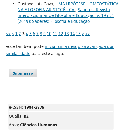
Gustavo Luiz Gava,
UMA HIPÓTESE HOMEOSTÁTICA
NA FILOSOFIA ARISTOTÉLICA
,
Saberes: Revista
interdisciplinar de Filosofia e Educação: v. 19 n. 1
(2019): Saberes: Filosofia e Educação
<<
<
1
2
3
4
5
6
7
8
9
10
11
12
13
14
15
>
>>
Você também pode
iniciar uma pesquisa avançada por
similaridade
para este artigo.
Submissão
e-ISSN:
1984-3879
Qualis:
B2
Área:
Ciências Humanas