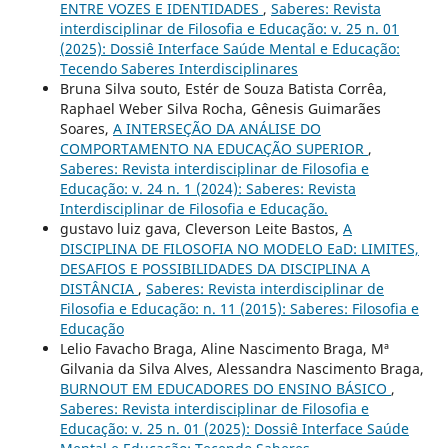
ENTRE VOZES E IDENTIDADES
,
Saberes: Revista
interdisciplinar de Filosofia e Educação: v. 25 n. 01
(2025): Dossiê Interface Saúde Mental e Educação:
Tecendo Saberes Interdisciplinares
Bruna Silva souto, Estér de Souza Batista Corrêa,
Raphael Weber Silva Rocha, Gênesis Guimarães
Soares,
A INTERSEÇÃO DA ANÁLISE DO
COMPORTAMENTO NA EDUCAÇÃO SUPERIOR
,
Saberes: Revista interdisciplinar de Filosofia e
Educação: v. 24 n. 1 (2024): Saberes: Revista
Interdisciplinar de Filosofia e Educação.
gustavo luiz gava, Cleverson Leite Bastos,
A
DISCIPLINA DE FILOSOFIA NO MODELO EaD: LIMITES,
DESAFIOS E POSSIBILIDADES DA DISCIPLINA A
DISTÂNCIA
,
Saberes: Revista interdisciplinar de
Filosofia e Educação: n. 11 (2015): Saberes: Filosofia e
Educação
Lelio Favacho Braga, Aline Nascimento Braga, Mª
Gilvania da Silva Alves, Alessandra Nascimento Braga,
BURNOUT EM EDUCADORES DO ENSINO BÁSICO
,
Saberes: Revista interdisciplinar de Filosofia e
Educação: v. 25 n. 01 (2025): Dossiê Interface Saúde