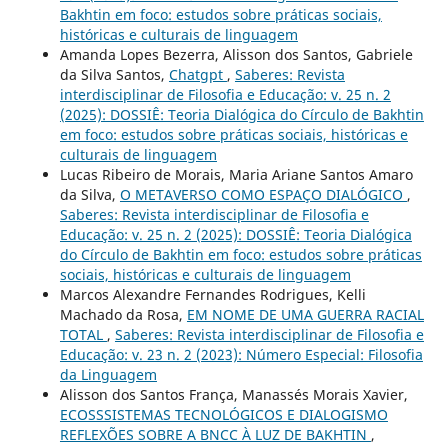
Bakhtin em foco: estudos sobre práticas sociais,
históricas e culturais de linguagem
Amanda Lopes Bezerra, Alisson dos Santos, Gabriele
da Silva Santos,
Chatgpt
,
Saberes: Revista
interdisciplinar de Filosofia e Educação: v. 25 n. 2
(2025): DOSSIÊ: Teoria Dialógica do Círculo de Bakhtin
em foco: estudos sobre práticas sociais, históricas e
culturais de linguagem
Lucas Ribeiro de Morais, Maria Ariane Santos Amaro
da Silva,
O METAVERSO COMO ESPAÇO DIALÓGICO
,
Saberes: Revista interdisciplinar de Filosofia e
Educação: v. 25 n. 2 (2025): DOSSIÊ: Teoria Dialógica
do Círculo de Bakhtin em foco: estudos sobre práticas
sociais, históricas e culturais de linguagem
Marcos Alexandre Fernandes Rodrigues, Kelli
Machado da Rosa,
EM NOME DE UMA GUERRA RACIAL
TOTAL
,
Saberes: Revista interdisciplinar de Filosofia e
Educação: v. 23 n. 2 (2023): Número Especial: Filosofia
da Linguagem
Alisson dos Santos França, Manassés Morais Xavier,
ECOSSSISTEMAS TECNOLÓGICOS E DIALOGISMO
REFLEXÕES SOBRE A BNCC À LUZ DE BAKHTIN
,