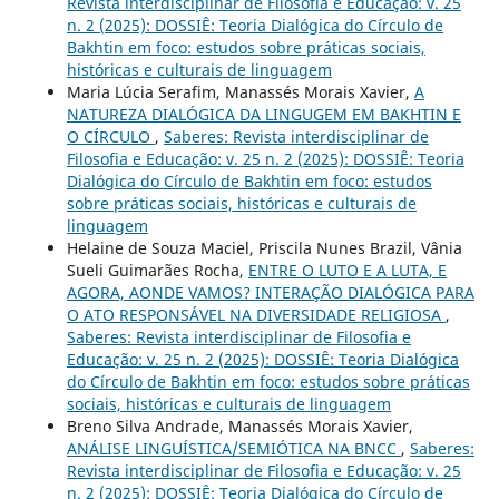
Revista interdisciplinar de Filosofia e Educação: v. 25
n. 2 (2025): DOSSIÊ: Teoria Dialógica do Círculo de
Bakhtin em foco: estudos sobre práticas sociais,
históricas e culturais de linguagem
Maria Lúcia Serafim, Manassés Morais Xavier,
A
NATUREZA DIALÓGICA DA LINGUGEM EM BAKHTIN E
O CÍRCULO
,
Saberes: Revista interdisciplinar de
Filosofia e Educação: v. 25 n. 2 (2025): DOSSIÊ: Teoria
Dialógica do Círculo de Bakhtin em foco: estudos
sobre práticas sociais, históricas e culturais de
linguagem
Helaine de Souza Maciel, Priscila Nunes Brazil, Vânia
Sueli Guimarães Rocha,
ENTRE O LUTO E A LUTA, E
AGORA, AONDE VAMOS? INTERAÇÃO DIALÓGICA PARA
O ATO RESPONSÁVEL NA DIVERSIDADE RELIGIOSA
,
Saberes: Revista interdisciplinar de Filosofia e
Educação: v. 25 n. 2 (2025): DOSSIÊ: Teoria Dialógica
do Círculo de Bakhtin em foco: estudos sobre práticas
sociais, históricas e culturais de linguagem
Breno Silva Andrade, Manassés Morais Xavier,
ANÁLISE LINGUÍSTICA/SEMIÓTICA NA BNCC
,
Saberes:
Revista interdisciplinar de Filosofia e Educação: v. 25
n. 2 (2025): DOSSIÊ: Teoria Dialógica do Círculo de