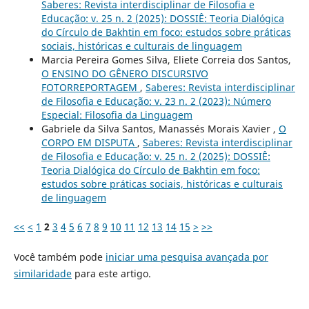
Saberes: Revista interdisciplinar de Filosofia e
Educação: v. 25 n. 2 (2025): DOSSIÊ: Teoria Dialógica
do Círculo de Bakhtin em foco: estudos sobre práticas
sociais, históricas e culturais de linguagem
Marcia Pereira Gomes Silva, Eliete Correia dos Santos,
O ENSINO DO GÊNERO DISCURSIVO
FOTORREPORTAGEM
,
Saberes: Revista interdisciplinar
de Filosofia e Educação: v. 23 n. 2 (2023): Número
Especial: Filosofia da Linguagem
Gabriele da Silva Santos, Manassés Morais Xavier ,
O
CORPO EM DISPUTA
,
Saberes: Revista interdisciplinar
de Filosofia e Educação: v. 25 n. 2 (2025): DOSSIÊ:
Teoria Dialógica do Círculo de Bakhtin em foco:
estudos sobre práticas sociais, históricas e culturais
de linguagem
<<
<
1
2
3
4
5
6
7
8
9
10
11
12
13
14
15
>
>>
Você também pode
iniciar uma pesquisa avançada por
similaridade
para este artigo.