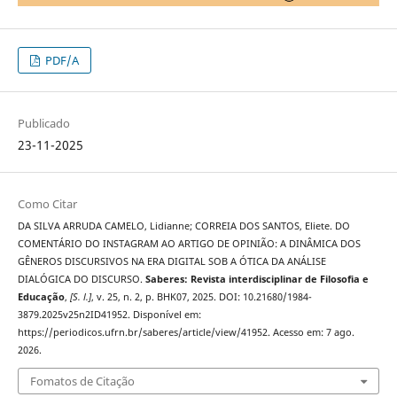
PDF/A
Publicado
23-11-2025
Como Citar
DA SILVA ARRUDA CAMELO, Lidianne; CORREIA DOS SANTOS, Eliete. DO
COMENTÁRIO DO INSTAGRAM AO ARTIGO DE OPINIÃO: A DINÂMICA DOS
GÊNEROS DISCURSIVOS NA ERA DIGITAL SOB A ÓTICA DA ANÁLISE
DIALÓGICA DO DISCURSO.
Saberes: Revista interdisciplinar de Filosofia e
Educação
,
[S. l.]
, v. 25, n. 2, p. BHK07, 2025. DOI: 10.21680/1984-
3879.2025v25n2ID41952. Disponível em:
https://periodicos.ufrn.br/saberes/article/view/41952. Acesso em: 7 ago.
2026.
Fomatos de Citação