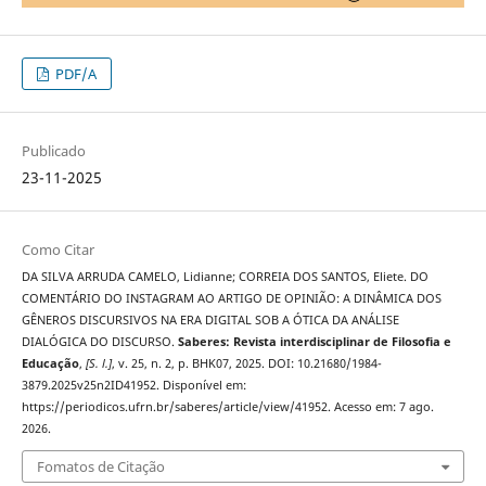
PDF/A
Publicado
23-11-2025
Como Citar
DA SILVA ARRUDA CAMELO, Lidianne; CORREIA DOS SANTOS, Eliete. DO
COMENTÁRIO DO INSTAGRAM AO ARTIGO DE OPINIÃO: A DINÂMICA DOS
GÊNEROS DISCURSIVOS NA ERA DIGITAL SOB A ÓTICA DA ANÁLISE
DIALÓGICA DO DISCURSO.
Saberes: Revista interdisciplinar de Filosofia e
Educação
,
[S. l.]
, v. 25, n. 2, p. BHK07, 2025. DOI: 10.21680/1984-
3879.2025v25n2ID41952. Disponível em:
https://periodicos.ufrn.br/saberes/article/view/41952. Acesso em: 7 ago.
2026.
Fomatos de Citação