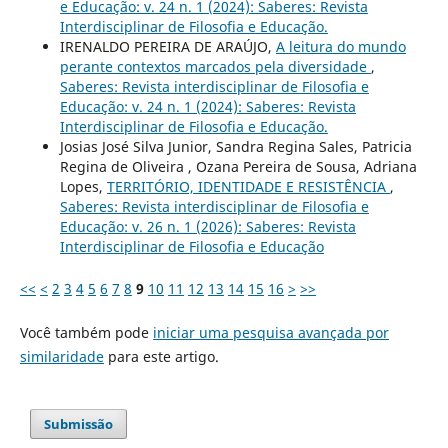
e Educação: v. 24 n. 1 (2024): Saberes: Revista
Interdisciplinar de Filosofia e Educação.
IRENALDO PEREIRA DE ARAÚJO,
A leitura do mundo
perante contextos marcados pela diversidade
,
Saberes: Revista interdisciplinar de Filosofia e
Educação: v. 24 n. 1 (2024): Saberes: Revista
Interdisciplinar de Filosofia e Educação.
Josias José Silva Junior, Sandra Regina Sales, Patricia
Regina de Oliveira , Ozana Pereira de Sousa, Adriana
Lopes,
TERRITÓRIO, IDENTIDADE E RESISTÊNCIA
,
Saberes: Revista interdisciplinar de Filosofia e
Educação: v. 26 n. 1 (2026): Saberes: Revista
Interdisciplinar de Filosofia e Educação
<<
<
2
3
4
5
6
7
8
9
10
11
12
13
14
15
16
>
>>
Você também pode
iniciar uma pesquisa avançada por
similaridade
para este artigo.
Submissão