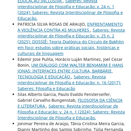
EDUCAÇÃO INCLUSIVA
,
Saberes: Revista
interdisciplinar de Filosofia e Educação: v. 24 n. 1
(2024): Saberes: Revista Interdisciplinar de Filosofia e
Educação.
PATRICIA SILVA ROSAS DE ARAUJO,
ENFRENTAMENTO
À VIOLÊNCIA CONTRA AS MULHERES
,
Saberes: Revista
interdisciplinar de Filosofia e Educação: v. 25 n. 2
(2025): DOSSIÊ: Teoria Dialógica do Círculo de Bakhtin
em foco: estudos sobre práticas sociais, históricas e
culturais de linguagem
Edemir Jose Pulita, Horácio Luján Martinez, Joel Cezar
Bonin,
UM DIÁLOGO COM WALTER BENJAMIM E HANS
JONAS: INTERFACES ENTRE CULTURA, BARBÁRIE,
TECNOLOGIA E EDUCAÇÃO
,
Saberes: Revista
interdisciplinar de Filosofia e Educação: n. 16 (2017):
Saberes: Filosofia e Educação
Silas Alberto Garcia, Paulo Evaldo Fensterseifer,
Gabriel Carvalho Bungenstab,
FILOSOFIA DA CIÊNCIA
E LITERATURA
,
Saberes: Revista interdisciplinar de
Filosofia e Educação: v. 24 n. 1 (2024): Saberes: Revista
Interdisciplinar de Filosofia e Educação.
Jonimar Pereira de Araújo, Tânia Cristina Meira Garcia,
Djanni Martinho dos Santos Sobrinho, Túlia Fernanda