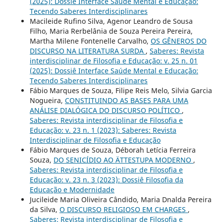
(2025): Dossiê Interface Saúde Mental e Educação:
Tecendo Saberes Interdisciplinares
Macileide Rufino Silva, Agenor Leandro de Sousa
Filho, Maria Rerbelânia de Souza Pereira Pereira,
Martha Milene Fontenelle Carvalho,
OS GÊNEROS DO
DISCURSO NA LITERATURA SURDA
,
Saberes: Revista
interdisciplinar de Filosofia e Educação: v. 25 n. 01
(2025): Dossiê Interface Saúde Mental e Educação:
Tecendo Saberes Interdisciplinares
Fábio Marques de Souza, Filipe Reis Melo, Silvia Garcia
Nogueira,
CONSTITUINDO AS BASES PARA UMA
ANÁLISE DIALÓGICA DO DISCURSO POLÍTICO
,
Saberes: Revista interdisciplinar de Filosofia e
Educação: v. 23 n. 1 (2023): Saberes: Revista
Interdisciplinar de Filosofia e Educação
Fábio Marques de Souza, Déborah Letícia Ferreira
Souza,
DO SENICÍDIO AO ÄTTESTUPA MODERNO
,
Saberes: Revista interdisciplinar de Filosofia e
Educação: v. 23 n. 3 (2023): Dossiê Filosofia da
Educação e Modernidade
Jucileide Maria Oliveira Cândido, Maria Dnalda Pereira
da Silva,
O DISCURSO RELIGIOSO EM CHARGES
,
Saberes: Revista interdisciplinar de Filosofia e