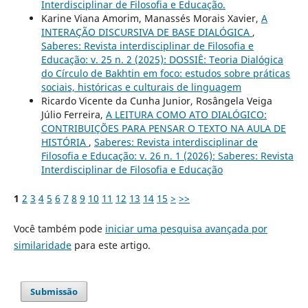
Interdisciplinar de Filosofia e Educação.
Karine Viana Amorim, Manassés Morais Xavier,
A
INTERAÇÃO DISCURSIVA DE BASE DIALÓGICA
,
Saberes: Revista interdisciplinar de Filosofia e
Educação: v. 25 n. 2 (2025): DOSSIÊ: Teoria Dialógica
do Círculo de Bakhtin em foco: estudos sobre práticas
sociais, históricas e culturais de linguagem
Ricardo Vicente da Cunha Junior, Rosângela Veiga
Júlio Ferreira,
A LEITURA COMO ATO DIALÓGICO:
CONTRIBUIÇÕES PARA PENSAR O TEXTO NA AULA DE
HISTÓRIA
,
Saberes: Revista interdisciplinar de
Filosofia e Educação: v. 26 n. 1 (2026): Saberes: Revista
Interdisciplinar de Filosofia e Educação
1
2
3
4
5
6
7
8
9
10
11
12
13
14
15
>
>>
Você também pode
iniciar uma pesquisa avançada por
similaridade
para este artigo.
Submissão