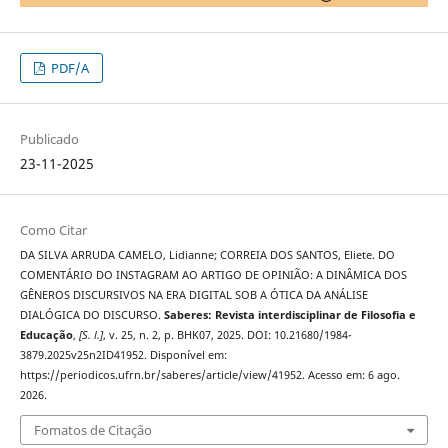
PDF/A
Publicado
23-11-2025
Como Citar
DA SILVA ARRUDA CAMELO, Lidianne; CORREIA DOS SANTOS, Eliete. DO
COMENTÁRIO DO INSTAGRAM AO ARTIGO DE OPINIÃO: A DINÂMICA DOS
GÊNEROS DISCURSIVOS NA ERA DIGITAL SOB A ÓTICA DA ANÁLISE
DIALÓGICA DO DISCURSO.
Saberes: Revista interdisciplinar de Filosofia e
Educação
,
[S. l.]
, v. 25, n. 2, p. BHK07, 2025. DOI: 10.21680/1984-
3879.2025v25n2ID41952. Disponível em:
https://periodicos.ufrn.br/saberes/article/view/41952. Acesso em: 6 ago.
2026.
Fomatos de Citação