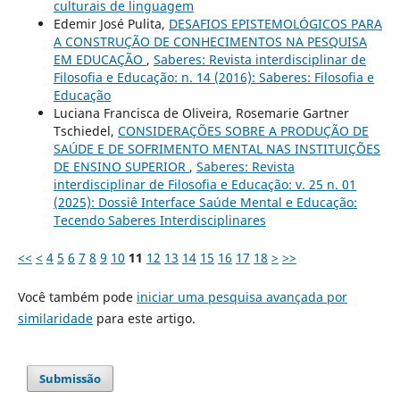
culturais de linguagem
Edemir José Pulita,
DESAFIOS EPISTEMOLÓGICOS PARA
A CONSTRUÇÃO DE CONHECIMENTOS NA PESQUISA
EM EDUCAÇÃO
,
Saberes: Revista interdisciplinar de
Filosofia e Educação: n. 14 (2016): Saberes: Filosofia e
Educação
Luciana Francisca de Oliveira, Rosemarie Gartner
Tschiedel,
CONSIDERAÇÕES SOBRE A PRODUÇÃO DE
SAÚDE E DE SOFRIMENTO MENTAL NAS INSTITUIÇÕES
DE ENSINO SUPERIOR
,
Saberes: Revista
interdisciplinar de Filosofia e Educação: v. 25 n. 01
(2025): Dossiê Interface Saúde Mental e Educação:
Tecendo Saberes Interdisciplinares
<<
<
4
5
6
7
8
9
10
11
12
13
14
15
16
17
18
>
>>
Você também pode
iniciar uma pesquisa avançada por
similaridade
para este artigo.
Submissão