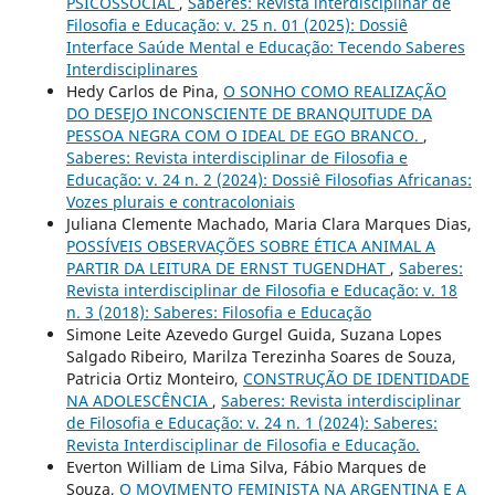
PSICOSSOCIAL
,
Saberes: Revista interdisciplinar de
Filosofia e Educação: v. 25 n. 01 (2025): Dossiê
Interface Saúde Mental e Educação: Tecendo Saberes
Interdisciplinares
Hedy Carlos de Pina,
O SONHO COMO REALIZAÇÃO
DO DESEJO INCONSCIENTE DE BRANQUITUDE DA
PESSOA NEGRA COM O IDEAL DE EGO BRANCO.
,
Saberes: Revista interdisciplinar de Filosofia e
Educação: v. 24 n. 2 (2024): Dossiê Filosofias Africanas:
Vozes plurais e contracoloniais
Juliana Clemente Machado, Maria Clara Marques Dias,
POSSÍVEIS OBSERVAÇÕES SOBRE ÉTICA ANIMAL A
PARTIR DA LEITURA DE ERNST TUGENDHAT
,
Saberes:
Revista interdisciplinar de Filosofia e Educação: v. 18
n. 3 (2018): Saberes: Filosofia e Educação
Simone Leite Azevedo Gurgel Guida, Suzana Lopes
Salgado Ribeiro, Marilza Terezinha Soares de Souza,
Patricia Ortiz Monteiro,
CONSTRUÇÃO DE IDENTIDADE
NA ADOLESCÊNCIA
,
Saberes: Revista interdisciplinar
de Filosofia e Educação: v. 24 n. 1 (2024): Saberes:
Revista Interdisciplinar de Filosofia e Educação.
Everton William de Lima Silva, Fábio Marques de
Souza,
O MOVIMENTO FEMINISTA NA ARGENTINA E A