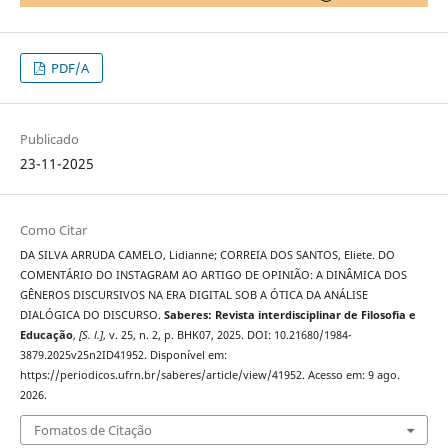
PDF/A
Publicado
23-11-2025
Como Citar
DA SILVA ARRUDA CAMELO, Lidianne; CORREIA DOS SANTOS, Eliete. DO
COMENTÁRIO DO INSTAGRAM AO ARTIGO DE OPINIÃO: A DINÂMICA DOS
GÊNEROS DISCURSIVOS NA ERA DIGITAL SOB A ÓTICA DA ANÁLISE
DIALÓGICA DO DISCURSO.
Saberes: Revista interdisciplinar de Filosofia e
Educação
,
[S. l.]
, v. 25, n. 2, p. BHK07, 2025. DOI: 10.21680/1984-
3879.2025v25n2ID41952. Disponível em:
https://periodicos.ufrn.br/saberes/article/view/41952. Acesso em: 9 ago.
2026.
Fomatos de Citação