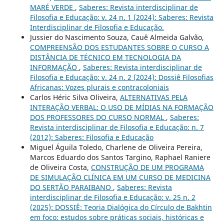
MARÉ VERDE
,
Saberes: Revista interdisciplinar de
Filosofia e Educação: v. 24 n. 1 (2024): Saberes: Revista
Interdisciplinar de Filosofia e Educação.
Jussier do Nascimento Souza, Cauê Almeida Galvão,
COMPREENSÃO DOS ESTUDANTES SOBRE O CURSO A
DISTÂNCIA DE TÉCNICO EM TECNOLOGIA DA
INFORMAÇÃO
,
Saberes: Revista interdisciplinar de
Filosofia e Educação: v. 24 n. 2 (2024): Dossiê Filosofias
Africanas: Vozes plurais e contracoloniais
Carlos Héric Silva Oliveira,
ALTERNATIVAS PELA
INTERAÇÃO VERBAL: O USO DE MÍDIAS NA FORMAÇÃO
DOS PROFESSORES DO CURSO NORMAL
,
Saberes:
Revista interdisciplinar de Filosofia e Educação: n. 7
(2012): Saberes: Filosofia e Educação
Miguel Águila Toledo, Charlene de Oliveira Pereira,
Marcos Eduardo dos Santos Targino, Raphael Raniere
de Oliveira Costa,
CONSTRUÇÃO DE UM PROGRAMA
DE SIMULAÇÃO CLÍNICA EM UM CURSO DE MEDICINA
DO SERTÃO PARAIBANO
,
Saberes: Revista
interdisciplinar de Filosofia e Educação: v. 25 n. 2
(2025): DOSSIÊ: Teoria Dialógica do Círculo de Bakhtin
em foco: estudos sobre práticas sociais, históricas e