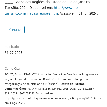
______. Mapa das Regiões do Estado do Rio de Janeiro.
TurisRio, 2024. Disponível em:
http://www.rio-
turismo.com/mapas/regioes.htm
. Acesso em: 01 jul. 2024.
PDF/A
Publicado
31-07-2025
Como Citar
SOUZA, Bruno; FRATUCCI, Aguinaldo. Evolução e Desafios do Programa de
Regionalização do Turismo no Brasil:: Conflitos na metodologia da
categorização de municípios no RJ (estado).
Revista de Turismo
Contemporâneo
,
[S. l.]
, v. 13, n. 2, p. 899–922, 2025. DOI: 10.21680/2357-
8211.2025v13n2ID37266. Disponível em:
https://periodicos.ufrn.br/turismocontemporaneo/article/view/37266. Acesso
em: 6 ago. 2026.