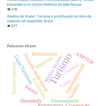
Estrangeiro no Centro Histórico de João Pessoa
218
Destino de Prazer: Turismo e prostituição na ótica de
travestis em Natal/RN, Brasil
217
Palavras-chave
Turismo
ANPTUR
Bibliometria
Turismo sustentável
Guias Turísticos
Mídias Sociais
Impactos
Turismo náutico
Sustentabilidade
Futebol
Ecoturismo
Lazer
turismo
Paraná
Identidade
Florianópolis
Restaurantes
Cooperação