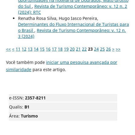
oportunidades na hotelaria de Dourados, Mato Grosso
do Sul
,
Revista de Turismo Contemporâneo: v. 12 n. 2
(2024): RTC
Renatha Rosa Silva, Hugo Iasco Pereira,
Determinantes do Fluxo Internacional de Turistas para
o Brasil
,
Revista de Turismo Contemporâneo: v. 12 n.
3 (2024)
<<
<
11
12
13
14
15
16
17
18
19
20
21
22
23
24
25
26
>
>>
Você também pode
iniciar uma pesquisa avançada por
similaridade
para este artigo.
e-ISSN:
2357-8211
Qualis:
B1
Área:
Turismo