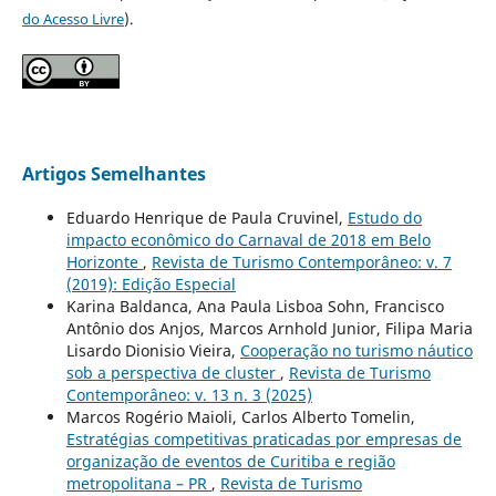
do Acesso Livre
).
Artigos Semelhantes
Eduardo Henrique de Paula Cruvinel,
Estudo do
impacto econômico do Carnaval de 2018 em Belo
Horizonte
,
Revista de Turismo Contemporâneo: v. 7
(2019): Edição Especial
Karina Baldanca, Ana Paula Lisboa Sohn, Francisco
Antônio dos Anjos, Marcos Arnhold Junior, Filipa Maria
Lisardo Dionisio Vieira,
Cooperação no turismo náutico
sob a perspectiva de cluster
,
Revista de Turismo
Contemporâneo: v. 13 n. 3 (2025)
Marcos Rogério Maioli, Carlos Alberto Tomelin,
Estratégias competitivas praticadas por empresas de
organização de eventos de Curitiba e região
metropolitana – PR
,
Revista de Turismo