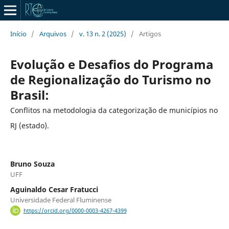
Início
/
Arquivos
/
v. 13 n. 2 (2025)
/
Artigos
Evolução e Desafios do Programa
de Regionalização do Turismo no
Brasil:
Conflitos na metodologia da categorização de municípios no
RJ (estado).
Bruno Souza
UFF
Aguinaldo Cesar Fratucci
Universidade Federal Fluminense
https://orcid.org/0000-0003-4267-4399