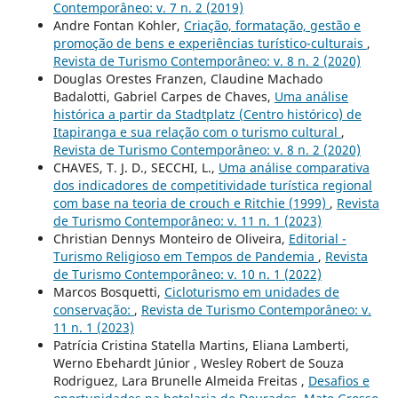
Contemporâneo: v. 7 n. 2 (2019)
Andre Fontan Kohler,
Criação, formatação, gestão e
promoção de bens e experiências turístico-culturais
,
Revista de Turismo Contemporâneo: v. 8 n. 2 (2020)
Douglas Orestes Franzen, Claudine Machado
Badalotti, Gabriel Carpes de Chaves,
Uma análise
histórica a partir da Stadtplatz (Centro histórico) de
Itapiranga e sua relação com o turismo cultural
,
Revista de Turismo Contemporâneo: v. 8 n. 2 (2020)
CHAVES, T. J. D., SECCHI, L.,
Uma análise comparativa
dos indicadores de competitividade turística regional
com base na teoria de crouch e Ritchie (1999)
,
Revista
de Turismo Contemporâneo: v. 11 n. 1 (2023)
Christian Dennys Monteiro de Oliveira,
Editorial -
Turismo Religioso em Tempos de Pandemia
,
Revista
de Turismo Contemporâneo: v. 10 n. 1 (2022)
Marcos Bosquetti,
Cicloturismo em unidades de
conservação:
,
Revista de Turismo Contemporâneo: v.
11 n. 1 (2023)
Patrícia Cristina Statella Martins, Eliana Lamberti,
Werno Ebehardt Júnior , Wesley Robert de Souza
Rodriguez, Lara Brunelle Almeida Freitas ,
Desafios e