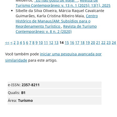
Medeiros,
“Eu não gosto de viajar”
,
Revista de
Turismo Contemporâneo: v. 13 n. 1 (2025): 13(1), 2025
Sibelle da Silva Oliveira, Márcia Raquel Cavalcante
Guimarães, Karla Cristina Ribeiro Maia,
Centro
Histórico de Manaus/AM: Subsídios para o
Reordenamento Turístico
,
Revista de Turismo
Contemporâneo: v. 8 n. 2 (2020)
<<
<
2
3
4
5
6
7
8
9
10
11
12
13
14
15
16
17
18
19
20
21
22
23
24
Você também pode
iniciar uma pesquisa avançada por
similaridade
para este artigo.
e-ISSN:
2357-8211
Qualis:
B1
Área:
Turismo