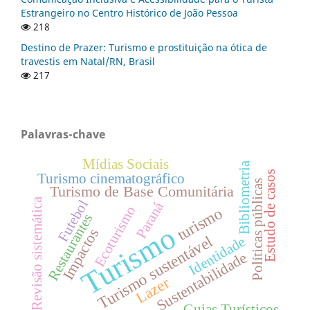
Estrangeiro no Centro Histórico de João Pessoa
218
Destino de Prazer: Turismo e prostituição na ótica de
travestis em Natal/RN, Brasil
217
Palavras-chave
Mídias Sociais
Bibliometria
Estudo de casos
Turismo cinematográfico
Políticas públicas
Turismo de Base Comunitária
Revisão sistemática
Futebol
Paraná
Ecoturismo
turismo
Restaurantes
Turismo
Impactos
Turismo sustentável
Identidade
Sustentabilidade
Lazer
Guias Turísticos