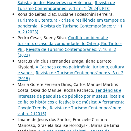
Satisfação dos Hóspedes na Hotelaria
,
Revista de
Turismo Contemporâneo: v. 12 n. 1 (2024): RTC
Ronaldo Leites Diaz, Luciane Todeschini Ferreira,
Turismo e Literatura - crise e resiliência em tempos de
pandemia
,
Revista de Turismo Contemporâneo: v. 11
n. 2 (2023)
Pedro Cesar, Sueny Silva,
Conflito ambiental e
turismo: o caso da comunidade do Oitero, Rio Tinto –
PB
,
Revista de Turismo Contemporâneo: v. 10 n. 2
(2022)
Marcus Vinicius Fernandes Braga, Ilana Barreto
Kiyotani,
A Cachaça como patrimônio: turismo, cultura
e sabor
,
Revista de Turismo Contemporâneo: v. 3 n. 2
(2015)
Maria Gorete Ferreira Dinis, Carlos Manuel Martins
Costa, Osvaldo Manuel Rocha Pacheco,
Tendências e
interesse de pesquisa do público por museus, locais e
edifícios históricos e festivais de música: A ferramenta
Google Trends
,
Revista de Turismo Contemporâneo:
v. 4 n. 2 (2016)
Laiane de Jesus dos Santos, Franciele Cristina
Manosso, Graziela Scalise Horodyski, Mirna de Lima