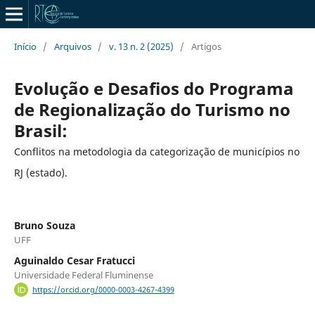
Início
/
Arquivos
/
v. 13 n. 2 (2025)
/
Artigos
Evolução e Desafios do Programa
de Regionalização do Turismo no
Brasil:
Conflitos na metodologia da categorização de municípios no
RJ (estado).
Bruno Souza
UFF
Aguinaldo Cesar Fratucci
Universidade Federal Fluminense
https://orcid.org/0000-0003-4267-4399