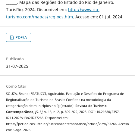
______. Mapa das Regiões do Estado do Rio de Janeiro.
TurisRio, 2024. Disponível em:
http://www.rio-
turismo.com/mapas/regioes.htm
. Acesso em: 01 jul. 2024.
PDF/A
Publicado
31-07-2025
Como Citar
SOUZA, Bruno; FRATUCCI, Aguinaldo. Evolução e Desafios do Programa de
Regionalização do Turismo no Brasil:: Conflitos na metodologia da
categorização de municípios no RJ (estado).
Revista de Turismo
Contemporâneo
,
[S. l.]
, v. 13, n. 2, p. 899–922, 2025. DOI: 10.21680/2357-
8211.2025v13n2ID37266. Disponível em:
https://periodicos.ufrn.br/turismocontemporaneo/article/view/37266. Acesso
em: 6 ago. 2026.