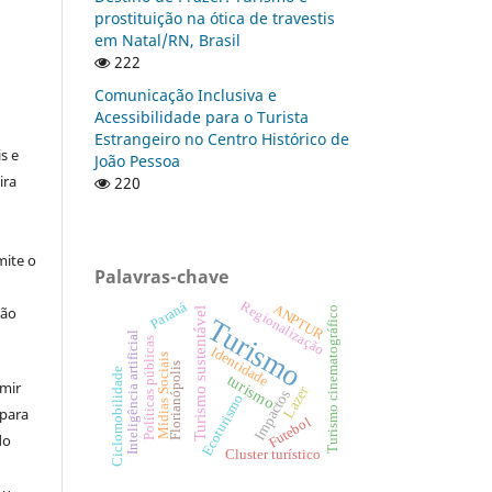
prostituição na ótica de travestis
em Natal/RN, Brasil
222
Comunicação Inclusiva e
:
Acessibilidade para o Turista
Estrangeiro no Centro Histórico de
s e
João Pessoa
ira
220
ite o
Palavras-chave
Regionalização
Paraná
ANPTUR
ção
Turismo cinematográfico
Turismo sustentável
Turismo
Inteligência artificial
Políticas públicas
Identidade
Mídias Sociais
Florianópolis
Ciclomobilidade
turismo
umir
Lazer
Impactos
Ecoturismo
 para
Futebol
do
Cluster turístico