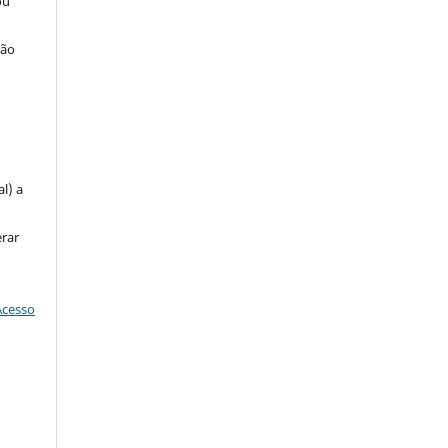
ou
ção
u
l) a
erar
Acesso