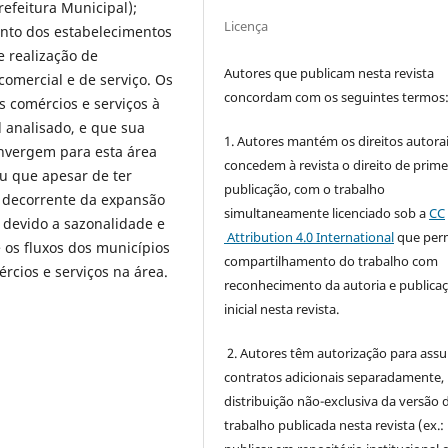
efeitura Municipal);
Licença
nto dos estabelecimentos
 e realização de
Autores que publicam nesta revista
omercial e de serviço. Os
concordam com os seguintes termos
 comércios e serviços à
 analisado, e que sua
1. Autores mantém os direitos autorai
nvergem para esta área
concedem à revista o direito de prime
iu que apesar de ter
publicação, com o trabalho
s decorrente da expansão
simultaneamente licenciado sob a
CC
a devido a sazonalidade e
Attribution 4.0 International
que perm
 os fluxos dos municípios
compartilhamento do trabalho com
rcios e serviços na área.
reconhecimento da autoria e publica
inicial nesta revista.
2. Autores têm autorização para ass
contratos adicionais separadamente,
distribuição não-exclusiva da versão 
trabalho publicada nesta revista (ex.: