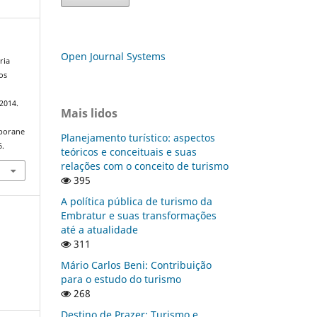
Open Journal Systems
ria
os
, 2014.
Mais lidos
mporane
Planejamento turístico: aspectos
6.
teóricos e conceituais e suas
relações com o conceito de turismo
395
A política pública de turismo da
Embratur e suas transformações
até a atualidade
311
Mário Carlos Beni: Contribuição
para o estudo do turismo
268
Destino de Prazer: Turismo e