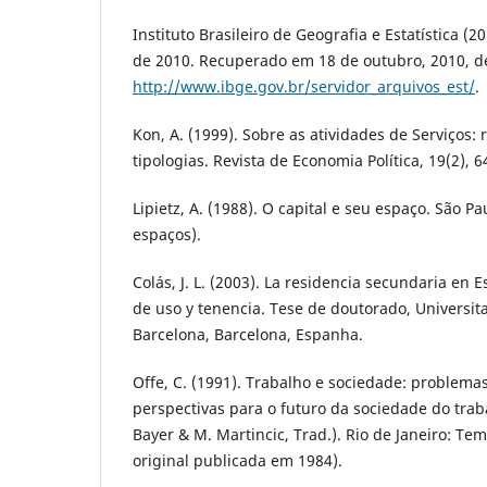
Instituto Brasileiro de Geografia e Estatística (
de 2010. Recuperado em 18 de outubro, 2010, d
http://www.ibge.gov.br/servidor_arquivos_est/
.
Kon, A. (1999). Sobre as atividades de Serviços:
tipologias. Revista de Economia Política, 19(2), 6
Lipietz, A. (1988). O capital e seu espaço. São Pa
espaços).
Colás, J. L. (2003). La residencia secundaria en E
de uso y tenencia. Tese de doutorado, Universi
Barcelona, Barcelona, Espanha.
Offe, C. (1991). Trabalho e sociedade: problemas
perspectivas para o futuro da sociedade do trabalh
Bayer & M. Martincic, Trad.). Rio de Janeiro: Tem
original publicada em 1984).