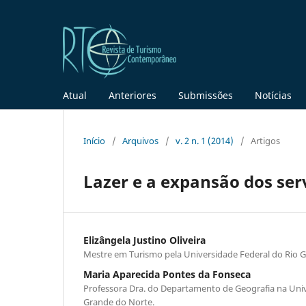
Atual
Anteriores
Submissões
Notícias
Início
/
Arquivos
/
v. 2 n. 1 (2014)
/
Artigos
Lazer e a expansão dos serv
Elizângela Justino Oliveira
Mestre em Turismo pela Universidade Federal do Rio 
Maria Aparecida Pontes da Fonseca
Professora Dra. do Departamento de Geografia na Univ
Grande do Norte.