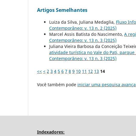
Artigos Semelhantes
Luiza da Silva, Juliana Medaglia,
Fluxo Inf
Contemporâneo: v. 13 n. 2 (2025)
Marcel Assis Batista do Nascimento,
A reg
Contemporâneo: v. 13 n. 3 (2025)
Juliana Vieira Barbosa da Conceição Teixe
atividade turística no Vale do Pati, parq
Contemporâneo: v. 13 n. 3 (2025)
<<
<
2
3
4
5
6
7
8
9
10
11
12
13
14
Você também pode
iniciar uma pesquisa avança
Indexadores: