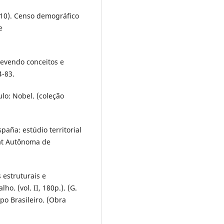
2010). Censo demográfico
e
 revendo conceitos e
4-83.
ulo: Nobel. (coleção
spaña: estúdio territorial
tat Autônoma de
 estruturais e
o. (vol. II, 180p.). (G.
po Brasileiro. (Obra