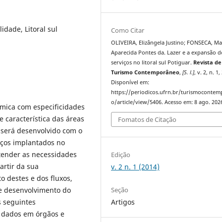
idade, Litoral sul
Como Citar
OLIVEIRA, Elizângela Justino; FONSECA, Ma
Aparecida Pontes da. Lazer e a expansão d
serviços no litoral sul Potiguar.
Revista de
Turismo Contemporâneo
,
[S. l.]
, v. 2, n. 1
Disponível em:
https://periodicos.ufrn.br/turismoconte
o/article/view/5406. Acesso em: 8 ago. 202
mica com especificidades
 característica das áreas
Fomatos de Citação
 será desenvolvido com o
viços implantados no
atender as necessidades
Edição
artir da sua
v. 2 n. 1 (2014)
o destes e dos fluxos,
Seção
de desenvolvimento do
Artigos
s seguintes
 dados em órgãos e