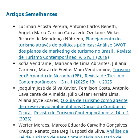
Artigos Semelhantes
Lucimari Acosta Pereira, Antônio Carlos Benetti,
Angela Maria Carrión Carracedo Ozelame, Wilker
Ricardo de Mendonça Nóbrega,
Planejamento do
turismo através de políticas públicas: Análise SWOT
dos planos de marketing de turismo no Brasil
,
Revista
de Turismo Contemporâneo: v. 6 n. 1 (2018)
Sofia Vendrame , Mariana de Lima Abrantes, Juliana
Carneiro, Maraí de Freitas Maio Vendramine,
Turismo
em Fernando de Noronha (PE)
,
Revista de Turismo
Contemporâneo: v. 13 n. 1 (2025): 13(1), 2025
Joaquim José da Silva Xavier, Temilson Costa, Antonio
Cavalcante de Almeida, Júlio César Ferreira Lima,
Allana Joyce Soares,
O Guia de Turismo como agente
de preservação ambiental nas Dunas do Cumbuco -
Ceará
,
Revista de Turismo Contemporâneo: v. 14 n. 1
(2026)
Werter Moraes, Marcos Eduardo Carvalho Gonçalves
Knupp, Renato Jose Degli Esposti da Silva,
Análise da
Lei de Turismo de Base Comunitária no Estado de