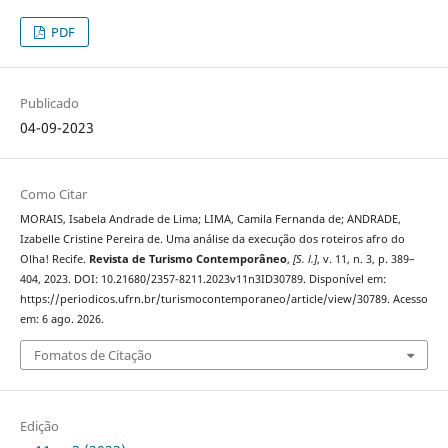
PDF
Publicado
04-09-2023
Como Citar
MORAIS, Isabela Andrade de Lima; LIMA, Camila Fernanda de; ANDRADE,
Izabelle Cristine Pereira de. Uma análise da execução dos roteiros afro do
Olha! Recife.
Revista de Turismo Contemporâneo
,
[S. l.]
, v. 11, n. 3, p. 389–
404, 2023. DOI: 10.21680/2357-8211.2023v11n3ID30789. Disponível em:
https://periodicos.ufrn.br/turismocontemporaneo/article/view/30789. Acesso
em: 6 ago. 2026.
Fomatos de Citação
Edição