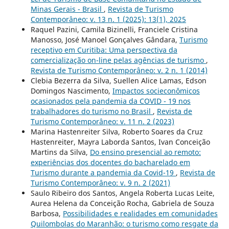
Minas Gerais - Brasil
,
Revista de Turismo
Contemporâneo: v. 13 n. 1 (2025): 13(1), 2025
Raquel Pazini, Camila Bizinelli, Franciele Cristina
Manosso, José Manoel Gonçalves Gândara,
Turismo
receptivo em Curitiba: Uma perspectiva da
comercialização on-line pelas agências de turismo
,
Revista de Turismo Contemporâneo: v. 2 n. 1 (2014)
Clebia Bezerra da Silva, Suellen Alice Lamas, Edson
Domingos Nascimento,
Impactos socieconômicos
ocasionados pela pandemia da COVID - 19 nos
trabalhadores do turismo no Brasil
,
Revista de
Turismo Contemporâneo: v. 11 n. 2 (2023)
Marina Hastenreiter Silva, Roberto Soares da Cruz
Hastenreiter, Mayra Laborda Santos, Ivan Conceição
Martins da Silva,
Do ensino presencial ao remoto:
experiências dos docentes do bacharelado em
Turismo durante a pandemia da Covid-19
,
Revista de
Turismo Contemporâneo: v. 9 n. 2 (2021)
Saulo Ribeiro dos Santos, Angela Roberta Lucas Leite,
Aurea Helena da Conceição Rocha, Gabriela de Souza
Barbosa,
Possibilidades e realidades em comunidades
Quilombolas do Maranhão: o turismo como resgate da