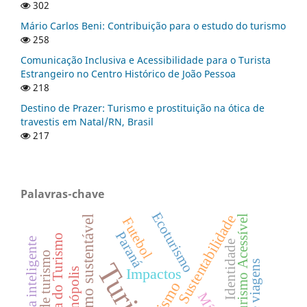
302
Mário Carlos Beni: Contribuição para o estudo do turismo
258
Comunicação Inclusiva e Acessibilidade para o Turista
Estrangeiro no Centro Histórico de João Pessoa
218
Destino de Prazer: Turismo e prostituição na ótica de
travestis em Natal/RN, Brasil
217
Palavras-chave
Ecoturismo
Sustentabilidade
Turismo Acessível
Turismo sustentável
Futebol
Paraná
História do Turismo
Sistema inteligente
Identidade
Guias de turismo
Florianópolis
Impactos
turismo