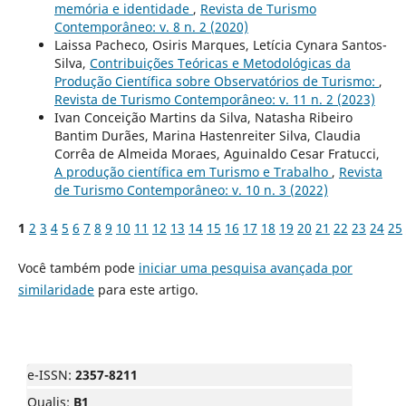
memória e identidade
,
Revista de Turismo
Contemporâneo: v. 8 n. 2 (2020)
Laissa Pacheco, Osiris Marques, Letícia Cynara Santos-
Silva,
Contribuições Teóricas e Metodológicas da
Produção Científica sobre Observatórios de Turismo:
,
Revista de Turismo Contemporâneo: v. 11 n. 2 (2023)
Ivan Conceição Martins da Silva, Natasha Ribeiro
Bantim Durães, Marina Hastenreiter Silva, Claudia
Corrêa de Almeida Moraes, Aguinaldo Cesar Fratucci,
A produção científica em Turismo e Trabalho
,
Revista
de Turismo Contemporâneo: v. 10 n. 3 (2022)
1
2
3
4
5
6
7
8
9
10
11
12
13
14
15
16
17
18
19
20
21
22
23
24
25
Você também pode
iniciar uma pesquisa avançada por
similaridade
para este artigo.
e-ISSN:
2357-8211
Qualis:
B1