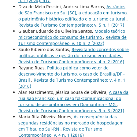
n. 1 (2024): RTC
Diva de Melo Rossini, Andrea Lima Barros,
As rádios
de São Francisco do Sul (SC), a educação em turismo,
o patrimônio histórico edificado e o turismo cultural
,
Revista de Turismo Contemporâneo: v. 5 n. 1 (2017)
Glauber Eduardo de Oliveira Santos,
Modelo teórico
microeconômico do consumo de turismo
,
Revista de
Turismo Contemporâneo: v. 10 n. 2 (2022)
Saulo Ribeiro dos Santos,
Revisitando conceitos sobre
políticas públicas e gestão do turismo em cidades
,
Revista de Turismo Contemporâneo: v. 4 n. 2 (2016)
Rayane Ruas,
Política pública como vetor de
desenvolvimento do turismo, o caso de Brasília/DF -
Brasil
,
Revista de Turismo Contemporâneo: v. 4 n. 1
(2016)
Alan Nascimento, Jéssica Sousa de Oliveira,
A casa da
rua São Francisco: um caso folkcomunicacional do
turismo de assombrações em Diamantina – MG
,
Revista de Turismo Contemporâneo: v. 9 n. 3 (2021)
Maria Rita Oliveira Nunes,
As consequência das
segundas residências no mercado de hospedagem
em Tibau do Sul-RN
,
Revista de Turismo
Contemporâneo: v. 4 n. 1 (2016)