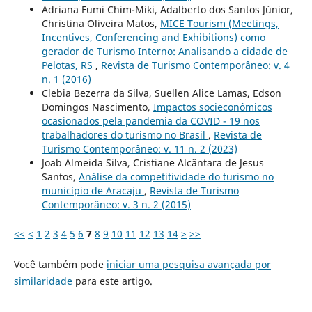
Adriana Fumi Chim-Miki, Adalberto dos Santos Júnior,
Christina Oliveira Matos,
MICE Tourism (Meetings,
Incentives, Conferencing and Exhibitions) como
gerador de Turismo Interno: Analisando a cidade de
Pelotas, RS
,
Revista de Turismo Contemporâneo: v. 4
n. 1 (2016)
Clebia Bezerra da Silva, Suellen Alice Lamas, Edson
Domingos Nascimento,
Impactos socieconômicos
ocasionados pela pandemia da COVID - 19 nos
trabalhadores do turismo no Brasil
,
Revista de
Turismo Contemporâneo: v. 11 n. 2 (2023)
Joab Almeida Silva, Cristiane Alcântara de Jesus
Santos,
Análise da competitividade do turismo no
município de Aracaju
,
Revista de Turismo
Contemporâneo: v. 3 n. 2 (2015)
<<
<
1
2
3
4
5
6
7
8
9
10
11
12
13
14
>
>>
Você também pode
iniciar uma pesquisa avançada por
similaridade
para este artigo.