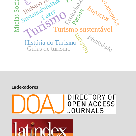
Turismo Acessível
Florianópolis
Mídias Sociais
Sustentabilidade
Ecoturismo
Impactos
Turismo
Lazer
Paraná
Turismo sustentável
turismo
Identidade
História do Turismo
Guias de turismo
Indexadores: