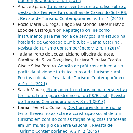
Contemporâneo: v. 2 n. 1 (2014)
Anaize Spada,
Turismo e eventos: uma análise sobre a
gestão dos Festejos Farroupilhas de Caxias do Sul - RS.
,
Revista de Turismo Contemporâneo: v. 1 n. 1 (2013)
Rocio Maria Quiroga, Tiago Savi Mondo, Deosir Flávio
Lobo de Castro Júnior,
Reputação online como
instrumento para melhoria de serviços: um estudo na
hotelaria de Garopaba e Imbituba – Santa Catarina
,
Revista de Turismo Contemporâneo: v. 2 n. 1 (2014)
Tatiana Porto de Souza, Liciane Oliveira da Rosa,
Carolina da Silva Gonçalves, Luciara Bilhalva Corrêa,
Gisele Silva Pereira,
Adoção de práticas ambientais a
partir da atividade turística: a rota de turismo rural
Pelotas colonial
,
Revista de Turismo Contemporâneo:
v. 9 n. 1 (2021)
Sarah Minasi,
Planejamento do turismo na perspectiva
territorial na região extremo sul do RS/Brasil
,
Revista
de Turismo Contemporâneo: v. 3 n. 1 (2015)
Itamar Ferretto Comarú,
Dos horrores do inferno na
terra: Breves notas sobre a construção social de um
turismo em conflito com as forças religiosas francesas
em um município da Serra Gaúcha.
,
Revista de
Turismo Contemporâneo: v. 3 n. 2 (2015)