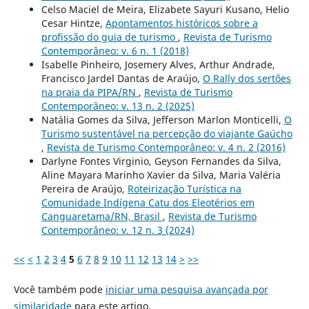
Celso Maciel de Meira, Elizabete Sayuri Kusano, Helio
Cesar Hintze,
Apontamentos históricos sobre a
profissão do guia de turismo
,
Revista de Turismo
Contemporâneo: v. 6 n. 1 (2018)
Isabelle Pinheiro, Josemery Alves, Arthur Andrade,
Francisco Jardel Dantas de Araújo,
O Rally dos sertões
na praia da PIPA/RN
,
Revista de Turismo
Contemporâneo: v. 13 n. 2 (2025)
Natália Gomes da Silva, Jefferson Marlon Monticelli,
O
Turismo sustentável na percepção do viajante Gaúcho
,
Revista de Turismo Contemporâneo: v. 4 n. 2 (2016)
Darlyne Fontes Virginio, Geyson Fernandes da Silva,
Aline Mayara Marinho Xavier da Silva, Maria Valéria
Pereira de Araújo,
Roteirização Turística na
Comunidade Indígena Catu dos Eleotérios em
Canguaretama/RN, Brasil
,
Revista de Turismo
Contemporâneo: v. 12 n. 3 (2024)
<<
<
1
2
3
4
5
6
7
8
9
10
11
12
13
14
>
>>
Você também pode
iniciar uma pesquisa avançada por
similaridade
para este artigo.