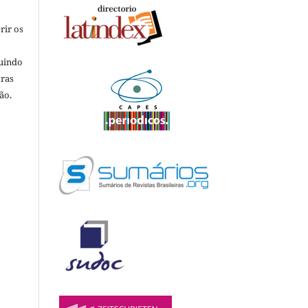
rir os
luindo
tras
ão.