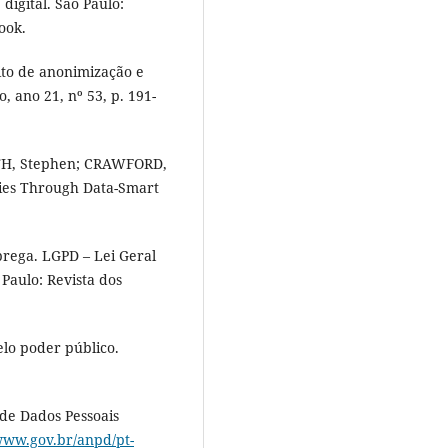
digital. São Paulo:
ook.
to de anonimização e
 ano 21, nº 53, p. 191-
TH, Stephen; CRAWFORD,
ies Through Data-Smart
ega. LGPD – Lei Geral
Paulo: Revista dos
lo poder público.
de Dados Pessoais
/www.gov.br/anpd/pt-