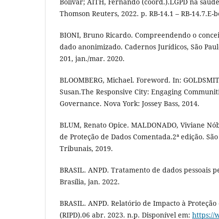
Bolivar; AITH, Fernando (coord.).LGPD na saúde 
Thomson Reuters, 2022. p. RB-14.1 – RB-14.7.E-b
BIONI, Bruno Ricardo. Compreendendo o concei
dado anonimizado. Cadernos Jurídicos, São Paulo,
201, jan./mar. 2020.
BLOOMBERG, Michael. Foreword. In: GOLDSMI
Susan.The Responsive City: Engaging Communit
Governance. Nova York: Jossey Bass, 2014.
BLUM, Renato Opice. MALDONADO, Viviane Nóbr
de Proteção de Dados Comentada.2ª edição. São 
Tribunais, 2019.
BRASIL. ANPD. Tratamento de dados pessoais pe
Brasília, jan. 2022.
BRASIL. ANPD. Relatório de Impacto à Proteção 
(RIPD).06 abr. 2023. n.p. Disponível em:
https:/