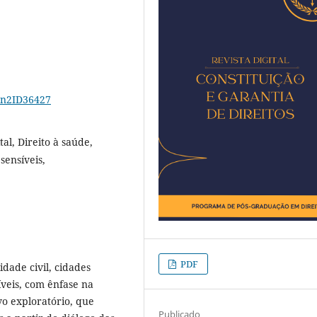
17n2ID36427
tal, Direito à saúde,
sensíveis,
PDF
idade civil, cidades
íveis, com ênfase na
vo exploratório, que
Publicado