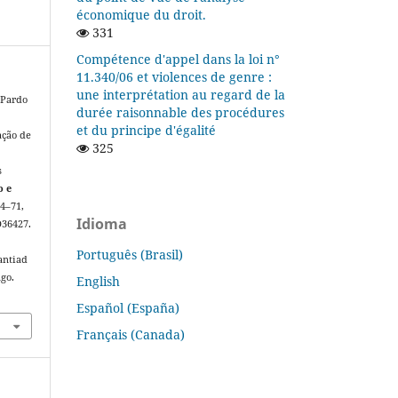
économique du droit.
331
Compétence d'appel dans la loi n°
11.340/06 et violences de genre :
une interprétation au regard de la
 Pardo
durée raisonnable des procédures
et du principe d'égalité
ação de
325
s
o e
 44–71,
Idioma
D36427.
Português (Brasil)
antiad
ago.
English
Español (España)
Français (Canada)