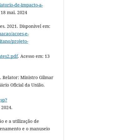
atorio-de-impacto-a-
 18 mai. 2024
es. 2021. Disponível em:
macao/acoes-e-
tano/projeto-
ntes2.pdf
. Acesso em: 13
 Relator: Ministro Gilmar
ário Oficial da União.
jsp?
 2024.
o e a utilização de
azenamento e o manuseio