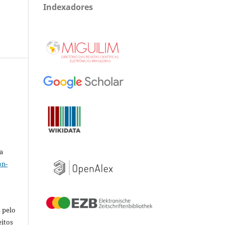
Indexadores
a
on-
 pelo
eitos