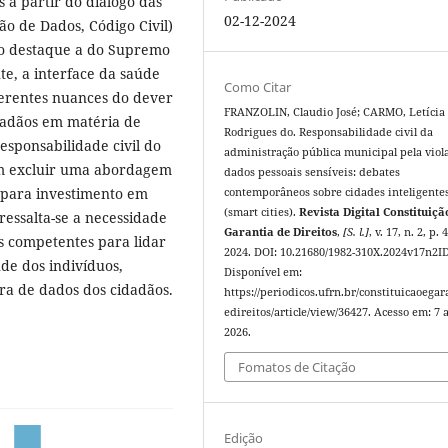
s a partir do diálogo das
02-12-2024
ção de Dados, Código Civil)
do destaque a do Supremo
te, a interface da saúde
Como Citar
ferentes nuances do dever
FRANZOLIN, Claudio José; CARMO, Letícia
idadãos em matéria de
Rodrigues do. Responsabilidade civil da
esponsabilidade civil do
administração pública municipal pela viol
em excluir uma abordagem
dados pessoais sensíveis: debates
 para investimento em
contemporâneos sobre cidades inteligente
(smart cities).
Revista Digital Constituiçã
ressalta-se a necessidade
Garantia de Direitos
,
[S. l.]
, v. 17, n. 2, p.
s competentes para lidar
2024. DOI: 10.21680/1982-310X.2024v17n2I
de dos indivíduos,
Disponível em:
ra de dados dos cidadãos.
https://periodicos.ufrn.br/constituicaoegar
edireitos/article/view/36427. Acesso em: 7 
2026.
Fomatos de Citação
Edição