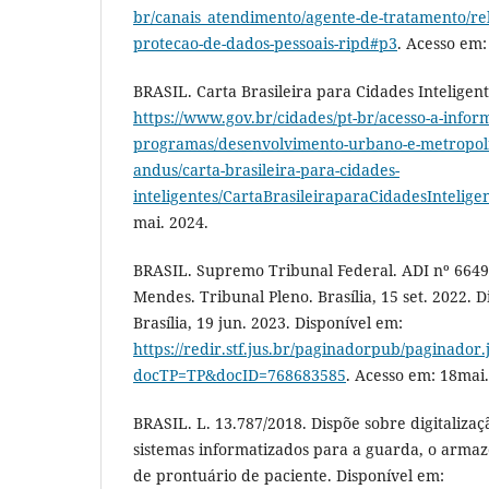
br/canais_atendimento/agente-de-tratamento/rel
protecao-de-dados-pessoais-ripd#p3
. Acesso em:
BRASIL. Carta Brasileira para Cidades Inteligent
https://www.gov.br/cidades/pt-br/acesso-a-infor
programas/desenvolvimento-urbano-e-metropoli
andus/carta-brasileira-para-cidades-
inteligentes/CartaBrasileiraparaCidadesIntelige
mai. 2024.
BRASIL. Supremo Tribunal Federal. ADI nº 6649.
Mendes. Tribunal Pleno. Brasília, 15 set. 2022. Di
Brasília, 19 jun. 2023. Disponível em:
https://redir.stf.jus.br/paginadorpub/paginador.
docTP=TP&docID=768683585
. Acesso em: 18mai.
BRASIL. L. 13.787/2018. Dispõe sobre digitalizaçã
sistemas informatizados para a guarda, o arm
de prontuário de paciente. Disponível em: