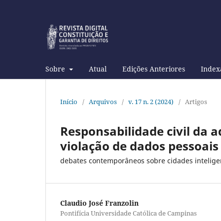
Sobre
Atual
Edições Anteriores
Index
Início
/
Arquivos
/
v. 17 n. 2 (2024)
/
Artigos
Responsabilidade civil da 
violação de dados pessoais
debates contemporâneos sobre cidades inteligen
Claudio José Franzolin
Pontifícia Universidade Católica de Campinas