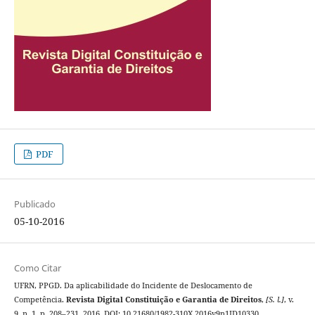
PDF
Publicado
05-10-2016
Como Citar
UFRN, PPGD. Da aplicabilidade do Incidente de Deslocamento de
Competência.
Revista Digital Constituição e Garantia de Direitos
,
[S. l.]
, v.
9, n. 1, p. 208–231, 2016. DOI: 10.21680/1982-310X.2016v9n1ID10330.