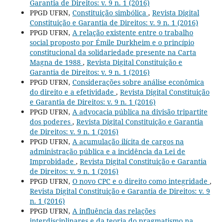
Garantia de Direitos: v. 9 n. 1 (2016)
PPGD UFRN,
Constituição simbólica
,
Revista Digital
Constituição e Garantia de Direitos: v. 9 n. 1 (2016)
PPGD UFRN,
A relação existente entre o trabalho
social proposto por Émile Durkheim e o princípio
constitucional da solidariedade presente na Carta
Magna de 1988
,
Revista Digital Constituição e
Garantia de Direitos: v. 9 n. 1 (2016)
PPGD UFRN,
Considerações sobre análise econômica
do direito e a efetividade
,
Revista Digital Constituição
e Garantia de Direitos: v. 9 n. 1 (2016)
PPGD UFRN,
A advocacia pública na divisão tripartite
dos poderes
,
Revista Digital Constituição e Garantia
de Direitos: v. 9 n. 1 (2016)
PPGD UFRN,
A acumulação ilícita de cargos na
administração pública e a incidência da Lei de
Improbidade
,
Revista Digital Constituição e Garantia
de Direitos: v. 9 n. 1 (2016)
PPGD UFRN,
O novo CPC e o direito como integridade
,
Revista Digital Constituição e Garantia de Direitos: v. 9
n. 1 (2016)
PPGD UFRN,
A influência das relações
interdisciplinares e da teoria do pragmatismo na