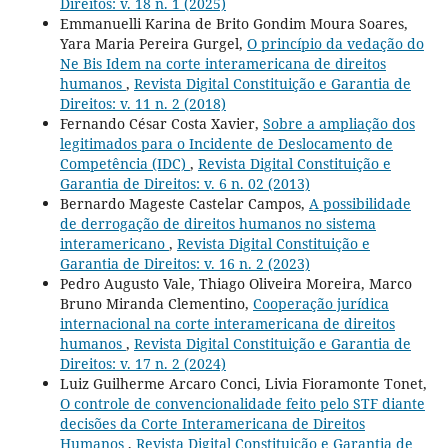
Direitos: v. 18 n. 1 (2025)
Emmanuelli Karina de Brito Gondim Moura Soares,
Yara Maria Pereira Gurgel,
O princípio da vedação do
Ne Bis Idem na corte interamericana de direitos
humanos
,
Revista Digital Constituição e Garantia de
Direitos: v. 11 n. 2 (2018)
Fernando César Costa Xavier,
Sobre a ampliação dos
legitimados para o Incidente de Deslocamento de
Competência (IDC)
,
Revista Digital Constituição e
Garantia de Direitos: v. 6 n. 02 (2013)
Bernardo Mageste Castelar Campos,
A possibilidade
de derrogação de direitos humanos no sistema
interamericano
,
Revista Digital Constituição e
Garantia de Direitos: v. 16 n. 2 (2023)
Pedro Augusto Vale, Thiago Oliveira Moreira, Marco
Bruno Miranda Clementino,
Cooperação jurídica
internacional na corte interamericana de direitos
humanos
,
Revista Digital Constituição e Garantia de
Direitos: v. 17 n. 2 (2024)
Luiz Guilherme Arcaro Conci, Livia Fioramonte Tonet,
O controle de convencionalidade feito pelo STF diante
decisões da Corte Interamericana de Direitos
Humanos
,
Revista Digital Constituição e Garantia de