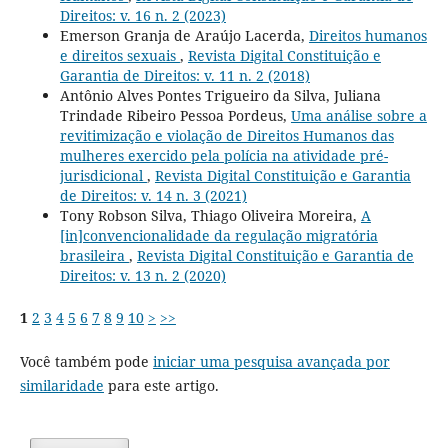
Direitos: v. 16 n. 2 (2023)
Emerson Granja de Araújo Lacerda,
Direitos humanos
e direitos sexuais
,
Revista Digital Constituição e
Garantia de Direitos: v. 11 n. 2 (2018)
Antônio Alves Pontes Trigueiro da Silva, Juliana
Trindade Ribeiro Pessoa Pordeus,
Uma análise sobre a
revitimização e violação de Direitos Humanos das
mulheres exercido pela polícia na atividade pré-
jurisdicional
,
Revista Digital Constituição e Garantia
de Direitos: v. 14 n. 3 (2021)
Tony Robson Silva, Thiago Oliveira Moreira,
A
[in]convencionalidade da regulação migratória
brasileira
,
Revista Digital Constituição e Garantia de
Direitos: v. 13 n. 2 (2020)
1
2
3
4
5
6
7
8
9
10
>
>>
Você também pode
iniciar uma pesquisa avançada por
similaridade
para este artigo.