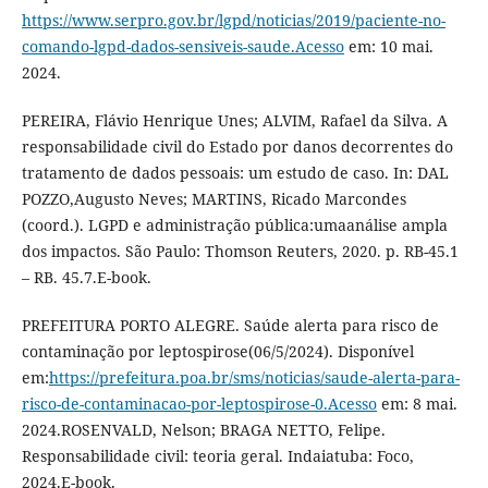
https://www.serpro.gov.br/lgpd/noticias/2019/paciente-no-
comando-lgpd-dados-sensiveis-saude.Acesso
em: 10 mai.
2024.
PEREIRA, Flávio Henrique Unes; ALVIM, Rafael da Silva. A
responsabilidade civil do Estado por danos decorrentes do
tratamento de dados pessoais: um estudo de caso. In: DAL
POZZO,Augusto Neves; MARTINS, Ricado Marcondes
(coord.). LGPD e administração pública:umaanálise ampla
dos impactos. São Paulo: Thomson Reuters, 2020. p. RB-45.1
– RB. 45.7.E-book.
PREFEITURA PORTO ALEGRE. Saúde alerta para risco de
contaminação por leptospirose(06/5/2024). Disponível
em:
https://prefeitura.poa.br/sms/noticias/saude-alerta-para-
risco-de-contaminacao-por-leptospirose-0.Acesso
em: 8 mai.
2024.ROSENVALD, Nelson; BRAGA NETTO, Felipe.
Responsabilidade civil: teoria geral. Indaiatuba: Foco,
2024.E-book.