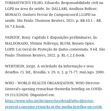
TOMASEVICIUS FILHO, Eduardo. Responsabilidade civil na
LGPD na área da saúde. In: DALLARI, Analluza Bolivar;
MONACO, Gustavo Ferraz de Campos(coord.).LGPD na
saúde. São Paulo: Thomson Reuters, 2021. p. RB-10.1 – RB.
10.7.E-book.
VAINZOF, Rony. Capítulo I: disposições preliminares. In:
MALDONADO, Viviane Nóbrega; BLUM, Renato Opice.
LGPD: Lei Geral de Proteção de dados comentada. 4 ed. São
Paulo: Thomson Reuters, 2022. p. RL-1.2.E-book.
WERTHEIN, Jorge. A sociedade da informação e seus
desafios. Ci. Inf., Brasília, v. 29, n. 2, p.71-77, mai./ago. 2000.
WHO – WORLD HEALTH ORGANIZATION. WHO Director-
General's opening remarksat themedia briefing on COVID-
19 (11/3/2020). Disponível em:
https://www.who.int/dg/speeches/detail/who-director-
general-s-opening-remarks-at-the-media-briefing-on-covid-