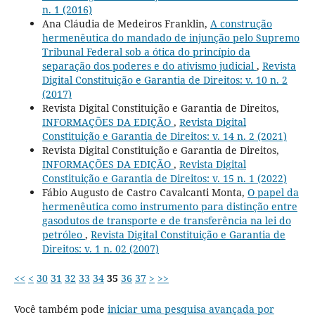
n. 1 (2016)
Ana Cláudia de Medeiros Franklin,
A construção
hermenêutica do mandado de injunção pelo Supremo
Tribunal Federal sob a ótica do princípio da
separação dos poderes e do ativismo judicial
,
Revista
Digital Constituição e Garantia de Direitos: v. 10 n. 2
(2017)
Revista Digital Constituição e Garantia de Direitos,
INFORMAÇÕES DA EDIÇÃO
,
Revista Digital
Constituição e Garantia de Direitos: v. 14 n. 2 (2021)
Revista Digital Constituição e Garantia de Direitos,
INFORMAÇÕES DA EDIÇÃO
,
Revista Digital
Constituição e Garantia de Direitos: v. 15 n. 1 (2022)
Fábio Augusto de Castro Cavalcanti Monta,
O papel da
hermenêutica como instrumento para distinção entre
gasodutos de transporte e de transferência na lei do
petróleo
,
Revista Digital Constituição e Garantia de
Direitos: v. 1 n. 02 (2007)
<<
<
30
31
32
33
34
35
36
37
>
>>
Você também pode
iniciar uma pesquisa avançada por