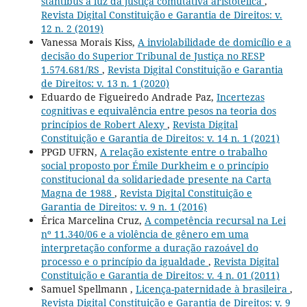
stantibus à luz da justiça comutativa aristotélica
,
Revista Digital Constituição e Garantia de Direitos: v.
12 n. 2 (2019)
Vanessa Morais Kiss,
A inviolabilidade de domicílio e a
decisão do Superior Tribunal de Justiça no RESP
1.574.681/RS
,
Revista Digital Constituição e Garantia
de Direitos: v. 13 n. 1 (2020)
Eduardo de Figueiredo Andrade Paz,
Incertezas
cognitivas e equivalência entre pesos na teoria dos
princípios de Robert Alexy
,
Revista Digital
Constituição e Garantia de Direitos: v. 14 n. 1 (2021)
PPGD UFRN,
A relação existente entre o trabalho
social proposto por Émile Durkheim e o princípio
constitucional da solidariedade presente na Carta
Magna de 1988
,
Revista Digital Constituição e
Garantia de Direitos: v. 9 n. 1 (2016)
Érica Marcelina Cruz,
A competência recursal na Lei
nº 11.340/06 e a violência de gênero em uma
interpretação conforme a duração razoável do
processo e o princípio da igualdade
,
Revista Digital
Constituição e Garantia de Direitos: v. 4 n. 01 (2011)
Samuel Spellmann ,
Licença-paternidade à brasileira
,
Revista Digital Constituição e Garantia de Direitos: v. 9