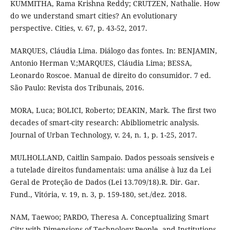
KUMMITHA, Rama Krishna Reddy; CRUTZEN, Nathalie. How
do we understand smart cities? An evolutionary
perspective. Cities, v. 67, p. 43-52, 2017.
MARQUES, Cláudia Lima. Diálogo das fontes. In: BENJAMIN,
Antonio Herman V.;MARQUES, Cláudia Lima; BESSA,
Leonardo Roscoe. Manual de direito do consumidor. 7 ed.
São Paulo: Revista dos Tribunais, 2016.
MORA, Luca; BOLICI, Roberto; DEAKIN, Mark. The first two
decades of smart-city research: Abibliometric analysis.
Journal of Urban Technology, v. 24, n. 1, p. 1-25, 2017.
MULHOLLAND, Caitlin Sampaio. Dados pessoais sensíveis e
a tutelade direitos fundamentais: uma análise à luz da Lei
Geral de Proteção de Dados (Lei 13.709/18).R. Dir. Gar.
Fund., Vitória, v. 19, n. 3, p. 159-180, set./dez. 2018.
NAM, Taewoo; PARDO, Theresa A. Conceptualizing Smart
City with Dimensions of Technology,People, and Institutions.