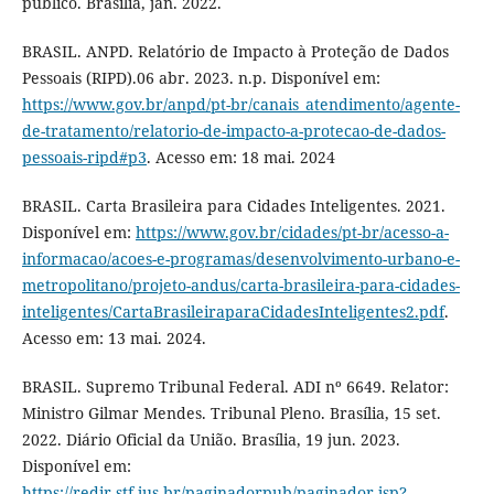
público. Brasília, jan. 2022.
BRASIL. ANPD. Relatório de Impacto à Proteção de Dados
Pessoais (RIPD).06 abr. 2023. n.p. Disponível em:
https://www.gov.br/anpd/pt-br/canais_atendimento/agente-
de-tratamento/relatorio-de-impacto-a-protecao-de-dados-
pessoais-ripd#p3
. Acesso em: 18 mai. 2024
BRASIL. Carta Brasileira para Cidades Inteligentes. 2021.
Disponível em:
https://www.gov.br/cidades/pt-br/acesso-a-
informacao/acoes-e-programas/desenvolvimento-urbano-e-
metropolitano/projeto-andus/carta-brasileira-para-cidades-
inteligentes/CartaBrasileiraparaCidadesInteligentes2.pdf
.
Acesso em: 13 mai. 2024.
BRASIL. Supremo Tribunal Federal. ADI nº 6649. Relator:
Ministro Gilmar Mendes. Tribunal Pleno. Brasília, 15 set.
2022. Diário Oficial da União. Brasília, 19 jun. 2023.
Disponível em:
https://redir.stf.jus.br/paginadorpub/paginador.jsp?