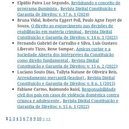
Elpídio Paiva Luz Segundo,
Revisitando o conceito de
programa iluminista
,
Revista Digital Constituição e
Garantia de Direitos: v. 17 n. 1 (2024)
Bruna Vidal, Roberta Eggert Poll, Paulo Agne Fayet de
Souza,
O direito ao esquecimento nas decisões de
reabilitação em matéria criminal
,
Revista Digital
Constituição e Garantia de Direitos: v. 14 n. 1 (2021)
Fernando Gabriel de Carvalho e Silva, Luis Gustavo
Liberato Tizzo, Rene Sampar,
Amicus curiae e a
Sociedade Aberta dos Intérpretes da Constituição
como direito fundamental
,
Revista Digital
Constituição e Garantia de Direitos: v. 15 n. 2 (2022)
Luciano Souto Dias, Tallyta Natane de Oliveira Reis,
Arrendamento mercantil (leasing)
,
Revista Digital
Constituição e Garantia de Direitos: v. 8 n. 1 (2015)
Fabiane Carmo, Raimundo Raiol,
Responsabilidade
civil dos pais em casos de violência doméstica contra
criança e adolescente
,
Revista Digital Constituição e
Garantia de Direitos: v. 15 n. 1 (2022)
1
2
3
4
5
6
7
8
9
10
>
>>