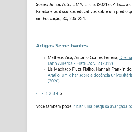
Soares Júnior, A. S.; LIMA, L. F. S. (2021a). A Escola
Paraíba e os discursos educativos sobre um prédio 
em Educação, 30, 205-224.
Artigos Semelhantes
Matheus Zica, António Gomes Ferreira,
Dilema
Latin America - HistELA: v. 2 (2019)
Lia Machado Fiuza Fialho, Hannah Franklin dos 
Araújo: um olhar sobre a docência universitária
(2020)
<<
<
1
2
3
4
5
Você também pode
iniciar uma pesquisa avançada po