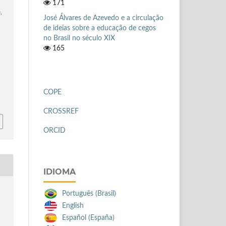
171
,
José Álvares de Azevedo e a circulação
de ideias sobre a educação de cegos
a
no Brasil no século XIX
165
COPE
CROSSREF
ORCID
IDIOMA
Português (Brasil)
English
Español (España)