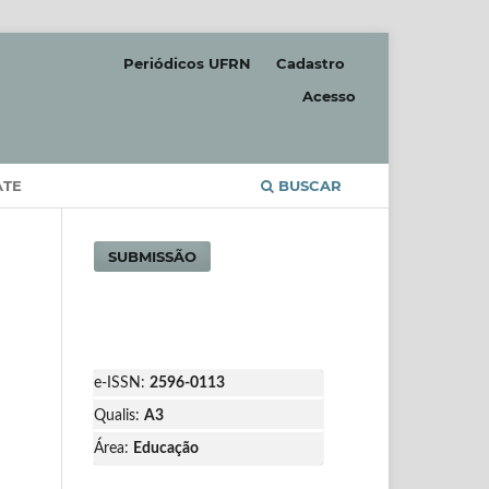
Periódicos UFRN
Cadastro
Acesso
ATE
BUSCAR
SUBMISSÃO
e-ISSN:
2596-0113
Qualis:
A3
Área:
Educação