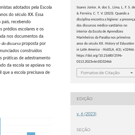
ienistas adotados pela Escola
Soares Júnior, A. dos S., Lima, L. F. S. de
& Ferreira, C. T. V. (2023). Quando a
anos do século XX. Essa
disciplina encontra a higiene: a presenç
no país, recebendo
dos discursos médico-santiários no
s prédios escolares e os
interior da Escola de Aprendizes
rada nos documentos da
Marinheiros da Paraíba nos primeiros
e do discurso
proposta por
anos do século XX.
History of Education
in Latin America - HistELA
,
6
(1), e32466.
enunciados construídos
https://doi.org/10.21680/2596-
as práticas de adestramento
0113.2023v6n1ID32466
do da escola se apoiava no
Fomatos de Citação
l que a escola precisava de
EDIÇÃO
v. 6 (2023)
SEÇÃO