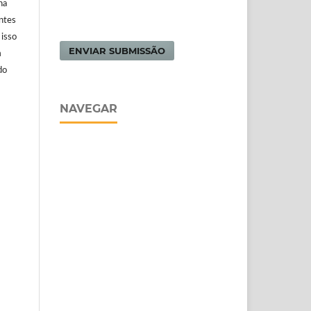
na
antes
 isso
ENVIAR SUBMISSÃO
m
do
NAVEGAR