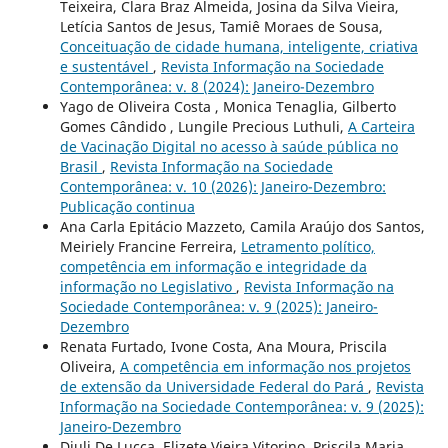
Teixeira, Clara Braz Almeida, Josina da Silva Vieira,
Letícia Santos de Jesus, Tamiê Moraes de Sousa,
Conceituação de cidade humana, inteligente, criativa
e sustentável
,
Revista Informação na Sociedade
Contemporânea: v. 8 (2024): Janeiro-Dezembro
Yago de Oliveira Costa , Monica Tenaglia, Gilberto
Gomes Cândido , Lungile Precious Luthuli,
A Carteira
de Vacinação Digital no acesso à saúde pública no
Brasil
,
Revista Informação na Sociedade
Contemporânea: v. 10 (2026): Janeiro-Dezembro:
Publicação continua
Ana Carla Epitácio Mazzeto, Camila Araújo dos Santos,
Meiriely Francine Ferreira,
Letramento político,
competência em informação e integridade da
informação no Legislativo
,
Revista Informação na
Sociedade Contemporânea: v. 9 (2025): Janeiro-
Dezembro
Renata Furtado, Ivone Costa, Ana Moura, Priscila
Oliveira,
A competência em informação nos projetos
de extensão da Universidade Federal do Pará
,
Revista
Informação na Sociedade Contemporânea: v. 9 (2025):
Janeiro-Dezembro
Djuli De Lucca, Elizete Vieira Vitorino, Priscila Maria