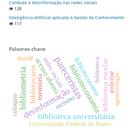
Combate à desinformação nas redes sociais
128
Inteligência Artificial aplicada à Gestão do Conhecimento
117
Palavras-chave
pareceristas
dossiê
Biblioteconomia
redes sociais
acesso aberto
biblioteca
biblioteca escolar
biblioteconomia
bibliotecário
bibliometria
policrise
agroecologia
memória
desinformação
colóquio
racismo
biblioteca universitária
Universidade Federal da Bahia