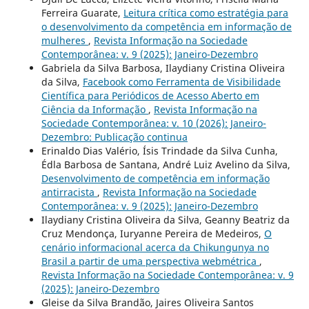
Ferreira Guarate,
Leitura crítica como estratégia para
o desenvolvimento da competência em informação de
mulheres
,
Revista Informação na Sociedade
Contemporânea: v. 9 (2025): Janeiro-Dezembro
Gabriela da Silva Barbosa, Ilaydiany Cristina Oliveira
da Silva,
Facebook como Ferramenta de Visibilidade
Científica para Periódicos de Acesso Aberto em
Ciência da Informação
,
Revista Informação na
Sociedade Contemporânea: v. 10 (2026): Janeiro-
Dezembro: Publicação continua
Erinaldo Dias Valério, Ísis Trindade da Silva Cunha,
Édla Barbosa de Santana, André Luiz Avelino da Silva,
Desenvolvimento de competência em informação
antirracista
,
Revista Informação na Sociedade
Contemporânea: v. 9 (2025): Janeiro-Dezembro
Ilaydiany Cristina Oliveira da Silva, Geanny Beatriz da
Cruz Mendonça, Iuryanne Pereira de Medeiros,
O
cenário informacional acerca da Chikungunya no
Brasil a partir de uma perspectiva webmétrica
,
Revista Informação na Sociedade Contemporânea: v. 9
(2025): Janeiro-Dezembro
Gleise da Silva Brandão, Jaires Oliveira Santos