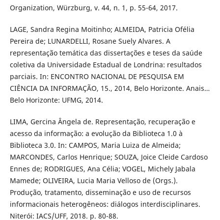
Organization, Würzburg, v. 44, n. 1, p. 55-64, 2017.
LAGE, Sandra Regina Moitinho; ALMEIDA, Patricia Ofélia
Pereira de; LUNARDELLI, Rosane Suely Alvares. A
representação temática das dissertações e teses da saúde
coletiva da Universidade Estadual de Londrina: resultados
parciais. In: ENCONTRO NACIONAL DE PESQUISA EM
CIÊNCIA DA INFORMAÇÃO, 15., 2014, Belo Horizonte. Anais…
Belo Horizonte: UFMG, 2014.
LIMA, Gercina Ângela de. Representação, recuperação e
acesso da informação: a evolução da Biblioteca 1.0 à
Biblioteca 3.0. In: CAMPOS, Maria Luiza de Almeida;
MARCONDES, Carlos Henrique; SOUZA, Joice Cleide Cardoso
Ennes de; RODRIGUES, Ana Célia; VOGEL, Michely Jabala
Mamede; OLIVEIRA, Lucia Maria Velloso de (Orgs.).
Produção, tratamento, disseminação e uso de recursos
informacionais heterogêneos: diálogos interdisciplinares.
Niterói: IACS/UFF, 2018. p. 80-88.