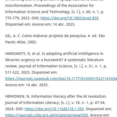
misinformation. Proceedings of the Association for
Information Science and Technology, [s. l.], v. 60, n. 1, p.
775-779, 2023. DOI:
https://doi.org/10.1002/pra2.859
.
Disponível em: Acesso em: 14 abr. 2025.
GIL, A. C. Como elaborar projetos de pesquisa. 4. ed. São
Paulo: Atlas, 2002.
HARISANTY, D. et al. Is adopting artificial intelligence in
libraries urgency or a buzzword? A systematic literature
review. Journal of Information Science, [s. l.], v. 51, n. 1, p.
511-522, 2023. Disponível em:
https://journals.sagepub.com/doi/10.1177/01655515221141034
Acesso em: 14 abr. 2025.
HIRVONEN, N. Information literacy after the AI revolution.
Journal of Information Literacy, [s. l.], v. 18, n. 1, p. 47-54,
2024. DOI:
https://doi.org/10.11645/18.1.593
. Disponível em:
https://journals.cilip.org.uk/jil/article/view/593
. Acesso em: