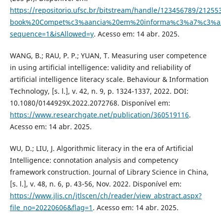
https://repositorio.ufsc.br/bitstream/handle/123456789/21255
book%20Compet%c3%aancia%20em%20informa%c3%a7%c3%a3
sequence=1&isAllowed=y
. Acesso em: 14 abr. 2025.
WANG, B.; RAU, P. P.; YUAN, T. Measuring user competence
in using artificial intelligence: validity and reliability of
artificial intelligence literacy scale. Behaviour & Information
Technology, [s. l.], v. 42, n. 9, p. 1324-1337, 2022. DOI:
10.1080/0144929X.2022.2072768. Disponível em:
https://www.researchgate.net/publication/360519116
.
Acesso em: 14 abr. 2025.
WU, D.; LIU, J. Algorithmic literacy in the era of Artificial
Intelligence: connotation analysis and competency
framework construction. Journal of Library Science in China,
[s. l.], v. 48, n. 6, p. 43-56, Nov. 2022. Disponível em:
https://www.jlis.cn/jtlscen/ch/reader/view_abstract.aspx?
file_no=20220606&flag=1
. Acesso em: 14 abr. 2025.