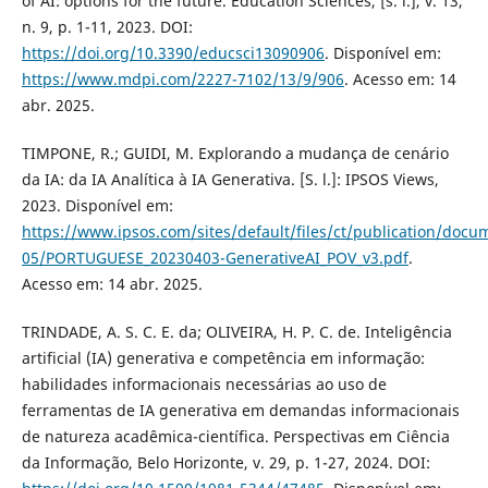
of AI: options for the future. Education Sciences, [s. l.], v. 13,
n. 9, p. 1-11, 2023. DOI:
https://doi.org/10.3390/educsci13090906
. Disponível em:
https://www.mdpi.com/2227-7102/13/9/906
. Acesso em: 14
abr. 2025.
TIMPONE, R.; GUIDI, M. Explorando a mudança de cenário
da IA: da IA Analítica à IA Generativa. [S. l.]: IPSOS Views,
2023. Disponível em:
https://www.ipsos.com/sites/default/files/ct/publication/docu
05/PORTUGUESE_20230403-GenerativeAI_POV_v3.pdf
.
Acesso em: 14 abr. 2025.
TRINDADE, A. S. C. E. da; OLIVEIRA, H. P. C. de. Inteligência
artificial (IA) generativa e competência em informação:
habilidades informacionais necessárias ao uso de
ferramentas de IA generativa em demandas informacionais
de natureza acadêmica-científica. Perspectivas em Ciência
da Informação, Belo Horizonte, v. 29, p. 1-27, 2024. DOI: