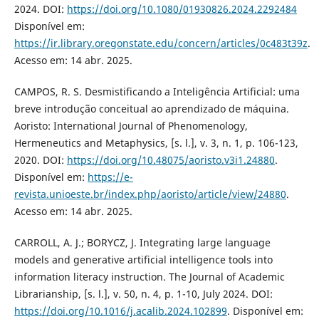
2024. DOI:
https://doi.org/10.1080/01930826.2024.2292484
Disponível em:
https://ir.library.oregonstate.edu/concern/articles/0c483t39z
.
Acesso em: 14 abr. 2025.
CAMPOS, R. S. Desmistificando a Inteligência Artificial: uma
breve introdução conceitual ao aprendizado de máquina.
Aoristo: International Journal of Phenomenology,
Hermeneutics and Metaphysics, [s. l.], v. 3, n. 1, p. 106-123,
2020. DOI:
https://doi.org/10.48075/aoristo.v3i1.24880
.
Disponível em:
https://e-
revista.unioeste.br/index.php/aoristo/article/view/24880
.
Acesso em: 14 abr. 2025.
CARROLL, A. J.; BORYCZ, J. Integrating large language
models and generative artificial intelligence tools into
information literacy instruction. The Journal of Academic
Librarianship, [s. l.], v. 50, n. 4, p. 1-10, July 2024. DOI:
https://doi.org/10.1016/j.acalib.2024.102899
. Disponível em: