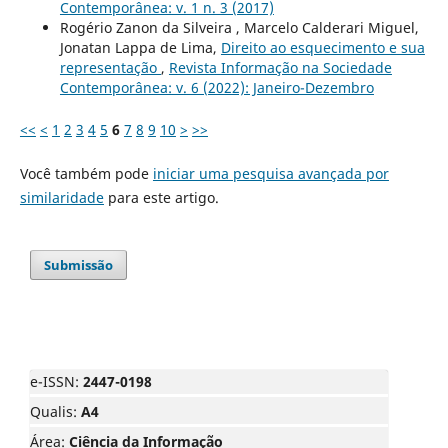
Contemporânea: v. 1 n. 3 (2017)
Rogério Zanon da Silveira , Marcelo Calderari Miguel,
Jonatan Lappa de Lima,
Direito ao esquecimento e sua
representação
,
Revista Informação na Sociedade
Contemporânea: v. 6 (2022): Janeiro-Dezembro
<<
<
1
2
3
4
5
6
7
8
9
10
>
>>
Você também pode
iniciar uma pesquisa avançada por
similaridade
para este artigo.
Submissão
e-ISSN:
2447-0198
Qualis:
A4
Área:
Ciência da Informação