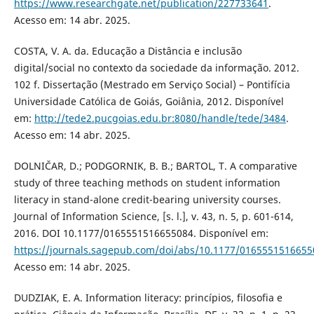
https://www.researchgate.net/publication/227733641
.
Acesso em: 14 abr. 2025.
COSTA, V. A. da. Educação a Distância e inclusão
digital/social no contexto da sociedade da informação. 2012.
102 f. Dissertação (Mestrado em Serviço Social) – Pontifícia
Universidade Católica de Goiás, Goiânia, 2012. Disponível
em:
http://tede2.pucgoias.edu.br:8080/handle/tede/3484
.
Acesso em: 14 abr. 2025.
DOLNIČAR, D.; PODGORNIK, B. B.; BARTOL, T. A comparative
study of three teaching methods on student information
literacy in stand-alone credit-bearing university courses.
Journal of Information Science, [s. l.], v. 43, n. 5, p. 601-614,
2016. DOI 10.1177/0165551516655084. Disponível em:
https://journals.sagepub.com/doi/abs/10.1177/0165551516655
Acesso em: 14 abr. 2025.
DUDZIAK, E. A. Information literacy: princípios, filosofia e