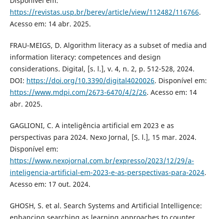
Disponível em:
https://revistas.usp.br/berev/article/view/112482/116766
.
Acesso em: 14 abr. 2025.
FRAU-MEIGS, D. Algorithm literacy as a subset of media and
information literacy: competences and design
considerations. Digital, [s. l.], v. 4, n. 2, p. 512-528, 2024.
DOI:
https://doi.org/10.3390/digital4020026
. Disponível em:
https://www.mdpi.com/2673-6470/4/2/26
. Acesso em: 14
abr. 2025.
GAGLIONI, C. A inteligência artificial em 2023 e as
perspectivas para 2024. Nexo Jornal, [S. l.], 15 mar. 2024.
Disponível em:
https://www.nexojornal.com.br/expresso/2023/12/29/a-
inteligencia-artificial-em-2023-e-as-perspectivas-para-2024
.
Acesso em: 17 out. 2024.
GHOSH, S. et al. Search Systems and Artificial Intelligence:
enhancing searching as learning approaches to counter