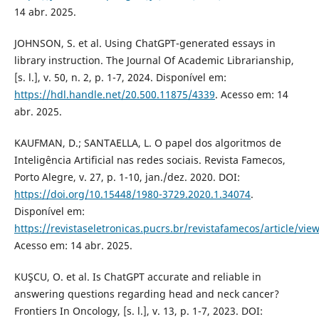
14 abr. 2025.
JOHNSON, S. et al. Using ChatGPT-generated essays in
library instruction. The Journal Of Academic Librarianship,
[s. l.], v. 50, n. 2, p. 1-7, 2024. Disponível em:
https://hdl.handle.net/20.500.11875/4339
. Acesso em: 14
abr. 2025.
KAUFMAN, D.; SANTAELLA, L. O papel dos algoritmos de
Inteligência Artificial nas redes sociais. Revista Famecos,
Porto Alegre, v. 27, p. 1-10, jan./dez. 2020. DOI:
https://doi.org/10.15448/1980-3729.2020.1.34074
.
Disponível em:
https://revistaseletronicas.pucrs.br/revistafamecos/article/vi
Acesso em: 14 abr. 2025.
KUŞCU, O. et al. Is ChatGPT accurate and reliable in
answering questions regarding head and neck cancer?
Frontiers In Oncology, [s. l.], v. 13, p. 1-7, 2023. DOI: