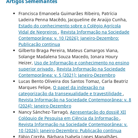
Artigos Semelhantes
Francisca Emanoela Guimarães Ribeiro, Patrícia
Ladeira Penna Macêdo, Jacqueline de Araújo Cunha,
Estado do conhecimento sobre o Colégio Agrícola
Vidal de Negreiros
,
Revista Informação na Sociedade
Contemporânea: v. 10 (2026): Janeiro-Dezembro:
Publicação continua
Gilberto Braga Pereira, Mateus Camargos Viana,
Solange Madalena Souza Macedo, Ionara Houry
Heizer,
Uso de Informação e conhecimento no ensino
superior privado
,
Revista Informação na Sociedade
Contemporânea: v. 5 (2021): Janeiro-Dezembro
Lucas Bento Oliveira dos Santos Tomaz, Carla Beatriz
Marques Felipe,
O papel da indexação na
categorização da transexualidade e travestilidade
,
Revista Informação na Sociedade Contemporânea: v. 8
(2024): Janeiro-Dezembro
Nancy Sánchez-Tarragó,
Apresentação do dossiê XII
Colóquio de Pesquisa em Ciência da Informação
,
Revista Informação na Sociedade Contemporânea: v.
10 (2026): Janeiro-Dezembro: Publicação continua
Fábio Corrêa, Bárbara Isabela Lopes Magalhães,