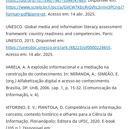
https://doi.org/10.1590/1981-5344/47485
. Disponível em:
https://www.scielo.br/j/pci/a/GVCW7KbcRjGVhLSrmy3PCng/?
format=pdf&lang=pt
. Acesso em: 14 abr. 2025.
UNESCO. Global media and information literacy assessment
framework: country readiness and competencies. Paris:
UNESCO, 2013. Disponível em:
https://unesdoc.unesco.org/ark:/48223/pf0000224655
.
Acesso em: 14 abr. 2025.
VARELA, A. A explosão informacional e a mediação na
construção do conhecimento. In: MIRANDA, A.; SIMEÃO, E.
(org.) Alfabetização digital e acesso ao conhecimento.
Brasília, DF: UnB, 2006. cap. 1, p. 15-32. (Comunicação da
Informação, v. 4).
VITORINO, E. V.; PIANTOLA, D. Competência em informação:
conceito, contexto histórico e olhares para a Ciência da
Informação. Florianópolis: Editora da UFSC, 2020. E-book
(205 p.). Disponível em: