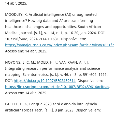
14 abr. 2025.
MOODLEY, K. Artificial intelligence (AI) or augmented
intelligence? How big data and AI are transforming
healthcare: challenges and opportunities. South African
Medical Journal, [s. l.], v. 114, n. 1, p. 16-20, Jan. 2024. DOI
10.7196/SAMJ.2024.v114i1.1631. Disponível em:
https://samajournals.co.za/index.php/samj/article/view/1631/
Acesso em: 14 abr. 2025.
NOYONS, E. C. M.; MOED, H. F.; VAN RAAN, A. F. J.
Integrating research performance analysis and science
mapping. Scientometrics, [s. l.], v. 46, n. 3, p. 591-604, 1999.
DOI:
https://doi.org/10.1007/BF02459614
. Disponível em:
https://link.springer.com/article/10.1007/BF02459614#citeas
.
Acesso em: 14 abr. 2025.
PACETE, L . G. Por que 2023 será o ano da inteligência
artificial? Forbes Tech, [s. l.], 3 jan. 2023. Disponível em: