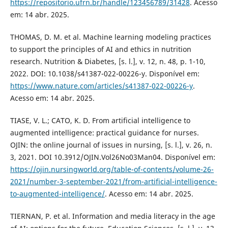
https://repositorio.ufrn.br/handle/123456789/31428
. Acesso
em: 14 abr. 2025.
THOMAS, D. M. et al. Machine learning modeling practices
to support the principles of AI and ethics in nutrition
research. Nutrition & Diabetes, [s. l.], v. 12, n. 48, p. 1-10,
2022. DOI: 10.1038/s41387-022-00226-y. Disponível em:
https://www.nature.com/articles/s41387-022-00226-y
.
Acesso em: 14 abr. 2025.
TIASE, V. L.; CATO, K. D. From artificial intelligence to
augmented intelligence: practical guidance for nurses.
OJIN: the online journal of issues in nursing, [s. l.], v. 26, n.
3, 2021. DOI 10.3912/OJIN.Vol26No03Man04. Disponível em:
https://ojin.nursingworld.org/table-of-contents/volume-26-
2021/number-3-september-2021/from-artificial-intelligence-
to-augmented-intelligence/
. Acesso em: 14 abr. 2025.
TIERNAN, P. et al. Information and media literacy in the age