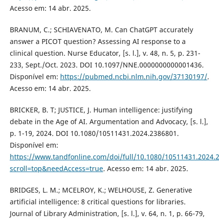
Acesso em: 14 abr. 2025.
BRANUM, C.; SCHIAVENATO, M. Can ChatGPT accurately
answer a PICOT question? Assessing AI response to a
clinical question. Nurse Educator, [s. l.], v. 48, n. 5, p. 231-
233, Sept./Oct. 2023. DOI 10.1097/NNE.0000000000001436.
Disponível em:
https://pubmed.ncbi.nlm.nih.gov/37130197/
.
Acesso em: 14 abr. 2025.
BRICKER, B. T; JUSTICE, J. Human intelligence: justifying
debate in the Age of AI. Argumentation and Advocacy, [s. l.],
p. 1-19, 2024. DOI 10.1080/10511431.2024.2386801.
Disponível em:
https://www.tandfonline.com/doi/full/10.1080/10511431.2024.
scroll=top&needAccess=true
. Acesso em: 14 abr. 2025.
BRIDGES, L. M.; MCELROY, K.; WELHOUSE, Z. Generative
artificial intelligence: 8 critical questions for libraries.
Journal of Library Administration, [s. l.], v. 64, n. 1, p. 66-79,