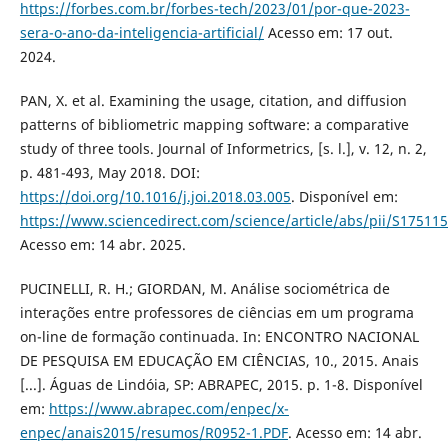
https://forbes.com.br/forbes-tech/2023/01/por-que-2023-
sera-o-ano-da-inteligencia-artificial/
Acesso em: 17 out.
2024.
PAN, X. et al. Examining the usage, citation, and diffusion
patterns of bibliometric mapping software: a comparative
study of three tools. Journal of Informetrics, [s. l.], v. 12, n. 2,
p. 481-493, May 2018. DOI:
https://doi.org/10.1016/j.joi.2018.03.005
. Disponível em:
https://www.sciencedirect.com/science/article/abs/pii/S1751
Acesso em: 14 abr. 2025.
PUCINELLI, R. H.; GIORDAN, M. Análise sociométrica de
interações entre professores de ciências em um programa
on-line de formação continuada. In: ENCONTRO NACIONAL
DE PESQUISA EM EDUCAÇÃO EM CIÊNCIAS, 10., 2015. Anais
[...]. Águas de Lindóia, SP: ABRAPEC, 2015. p. 1-8. Disponível
em:
https://www.abrapec.com/enpec/x-
enpec/anais2015/resumos/R0952-1.PDF
. Acesso em: 14 abr.