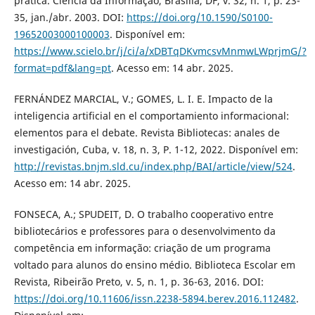
prática. Ciência da Informação, Brasília, DF, v. 32, n. 1, p. 23-
35, jan./abr. 2003. DOI:
https://doi.org/10.1590/S0100-
19652003000100003
. Disponível em:
https://www.scielo.br/j/ci/a/xDBTqDKvmcsvMnmwLWprjmG/?
format=pdf&lang=pt
. Acesso em: 14 abr. 2025.
FERNÁNDEZ MARCIAL, V.; GOMES, L. I. E. Impacto de la
inteligencia artificial en el comportamiento informacional:
elementos para el debate. Revista Bibliotecas: anales de
investigación, Cuba, v. 18, n. 3, P. 1-12, 2022. Disponível em:
http://revistas.bnjm.sld.cu/index.php/BAI/article/view/524
.
Acesso em: 14 abr. 2025.
FONSECA, A.; SPUDEIT, D. O trabalho cooperativo entre
bibliotecários e professores para o desenvolvimento da
competência em informação: criação de um programa
voltado para alunos do ensino médio. Biblioteca Escolar em
Revista, Ribeirão Preto, v. 5, n. 1, p. 36-63, 2016. DOI:
https://doi.org/10.11606/issn.2238-5894.berev.2016.112482
.