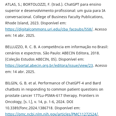
ATLAS, S.; BORTOLOZZI, F. (trad.). ChatGPT para ensino
superior e desenvolvimento profissional: um guia para IA
conversacional. College of Business Faculty Publications,
Rhode Island, 2023. Disponível em:
https://digitalcommons.uri.edu/cba_facpubs/558/
. Acesso
em: 14 abr. 2025.
BELLUZZO, R. C. B. A competência em informação no Brasil:
cenários e espectros. São Paulo: ABECIN Editora, 2018.
(Coleção Estudos ABECIN, 05). Disponível em:
https://portal.abecin.org.br/editora/issue/view/23
. Acesso
em: 14 abr. 2025.
BILGIN, G. B. et al. Performance of ChatGPT-4 and Bard
chatbots in responding to common patient questions on
prostate cancer 177Lu-PSMA-617 therapy. Frontiers in
Oncology, [s. l.], v. 14, p. 1-6, 2024. DOI
10.3389/fonc.2024.1386718. Disponível em:
https://pmc.ncbi.nlm.nih.gov/articles/PMC11272524/
.