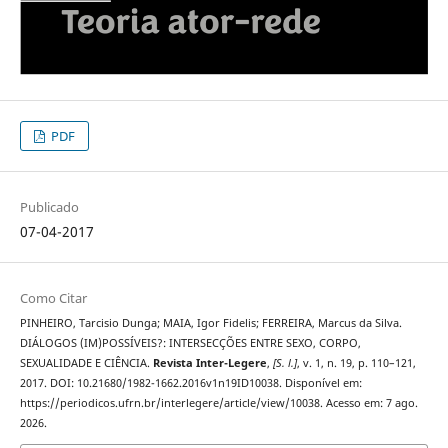
PDF
Publicado
07-04-2017
Como Citar
PINHEIRO, Tarcisio Dunga; MAIA, Igor Fidelis; FERREIRA, Marcus da Silva.
DIÁLOGOS (IM)POSSÍVEIS?: INTERSECÇÕES ENTRE SEXO, CORPO,
SEXUALIDADE E CIÊNCIA.
Revista Inter-Legere
,
[S. l.]
, v. 1, n. 19, p. 110–121,
2017. DOI: 10.21680/1982-1662.2016v1n19ID10038. Disponível em:
https://periodicos.ufrn.br/interlegere/article/view/10038. Acesso em: 7 ago.
2026.