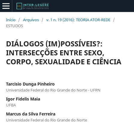
Início
/
Arquivos
/
v. 1 n. 19 (2016): TEORIA ATOR-REDE
/
ESTUDOS
DIÁLOGOS (IM)POSSÍVEIS?:
INTERSECÇÕES ENTRE SEXO,
CORPO, SEXUALIDADE E CIÊNCIA
Tarcisio Dunga Pinheiro
Universidade Federal do Rio Grande do Norte - UFRN
Igor Fidelis Maia
UFBA
Marcus da Silva Ferreira
Universidade Federal do Rio Grande do Norte