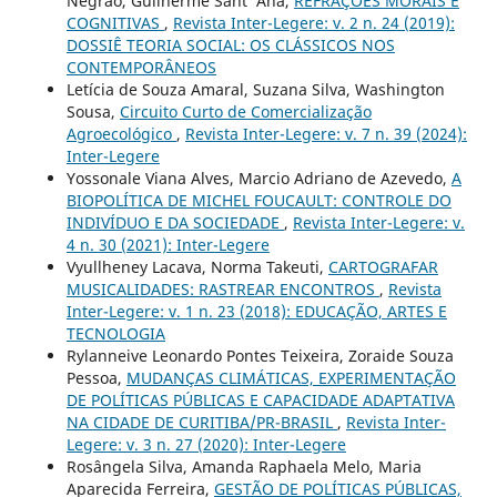
Negrão, Guilherme Sant’ Ana,
REFRAÇÕES MORAIS E
COGNITIVAS
,
Revista Inter-Legere: v. 2 n. 24 (2019):
DOSSIÊ TEORIA SOCIAL: OS CLÁSSICOS NOS
CONTEMPORÂNEOS
Letícia de Souza Amaral, Suzana Silva, Washington
Sousa,
Circuito Curto de Comercialização
Agroecológico
,
Revista Inter-Legere: v. 7 n. 39 (2024):
Inter-Legere
Yossonale Viana Alves, Marcio Adriano de Azevedo,
A
BIOPOLÍTICA DE MICHEL FOUCAULT: CONTROLE DO
INDIVÍDUO E DA SOCIEDADE
,
Revista Inter-Legere: v.
4 n. 30 (2021): Inter-Legere
Vyullheney Lacava, Norma Takeuti,
CARTOGRAFAR
MUSICALIDADES: RASTREAR ENCONTROS
,
Revista
Inter-Legere: v. 1 n. 23 (2018): EDUCAÇÃO, ARTES E
TECNOLOGIA
Rylanneive Leonardo Pontes Teixeira, Zoraide Souza
Pessoa,
MUDANÇAS CLIMÁTICAS, EXPERIMENTAÇÃO
DE POLÍTICAS PÚBLICAS E CAPACIDADE ADAPTATIVA
NA CIDADE DE CURITIBA/PR-BRASIL
,
Revista Inter-
Legere: v. 3 n. 27 (2020): Inter-Legere
Rosângela Silva, Amanda Raphaela Melo, Maria
Aparecida Ferreira,
GESTÃO DE POLÍTICAS PÚBLICAS,