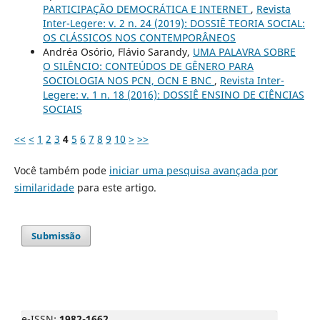
PARTICIPAÇÃO DEMOCRÁTICA E INTERNET
,
Revista
Inter-Legere: v. 2 n. 24 (2019): DOSSIÊ TEORIA SOCIAL:
OS CLÁSSICOS NOS CONTEMPORÂNEOS
Andréa Osório, Flávio Sarandy,
UMA PALAVRA SOBRE
O SILÊNCIO: CONTEÚDOS DE GÊNERO PARA
SOCIOLOGIA NOS PCN, OCN E BNC
,
Revista Inter-
Legere: v. 1 n. 18 (2016): DOSSIÊ ENSINO DE CIÊNCIAS
SOCIAIS
<<
<
1
2
3
4
5
6
7
8
9
10
>
>>
Você também pode
iniciar uma pesquisa avançada por
similaridade
para este artigo.
Submissão
e-ISSN:
1982-1662