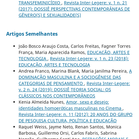
TRANSFEMINICÍDIO
,
Revista Inter-Legere: v. 1 n. 21
(2017): DOSSIÊ PERSPECTIVAS CONTEMPORÂNEAS DE
GÊNERO(S) E SEXUALIDADE(S)
Artigos Semelhantes
João Bosco Araujo Costa, Carlos Freitas, Fagner Torres
França, Maria Aparecida Ramos,
EDUCAÇÃO, ARTES E
TECNOLOGIA
,
Revista Inter-Legere: v. 1 n. 23 (2018):
EDUCAÇÃO, ARTES E TECNOLOGIA
Andrea Franco, Marina Blank, Maria Janilma Pereira,
A
DOMINAÇÃO MASCULINA E A SOCIOGÊNESE DAS
CATEGORIAS DE PENSAMENTO
,
Revista Inter-Legere:
v. 2 n. 24 (2019): DOSSIÊ TEORIA SOCIAL: OS
CLÁSSICOS NOS CONTEMPORÂNEOS
Kenia Almeida Nunes,
Amor, sexo e desejo:
identidades homoeróticas masculinas no Cinema
,
Revista Inter-Legere: n. 11 (2012): 20 ANOS DO GRUPO
DE PESQUISA CULTURA, POLÍTICA E EDUCAÇÃO
Raquel Weiss, Jayme Neto, Renan Santos, Monica
Barbosa, Guillermo Orsi, Carlos Fabris, Sabrina