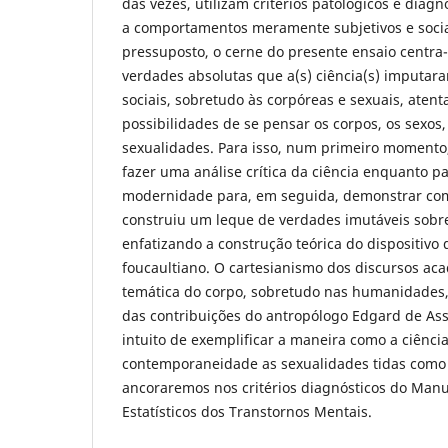
das vezes, utilizam critérios patológicos e diagn
a comportamentos meramente subjetivos e socia
pressuposto, o cerne do presente ensaio centra-
verdades absolutas que a(s) ciência(s) imputar
sociais, sobretudo às corpóreas e sexuais, aten
possibilidades de se pensar os corpos, os sexos,
sexualidades. Para isso, num primeiro moment
fazer uma análise crítica da ciência enquanto
modernidade para, em seguida, demonstrar co
construiu um leque de verdades imutáveis sobre
enfatizando a construção teórica do dispositivo
foucaultiano. O cartesianismo dos discursos a
temática do corpo, sobretudo nas humanidades,
das contribuições do antropólogo Edgard de Ass
intuito de exemplificar a maneira como a ciênci
contemporaneidade as sexualidades tidas como 
ancoraremos nos critérios diagnósticos do Manu
Estatísticos dos Transtornos Mentais.