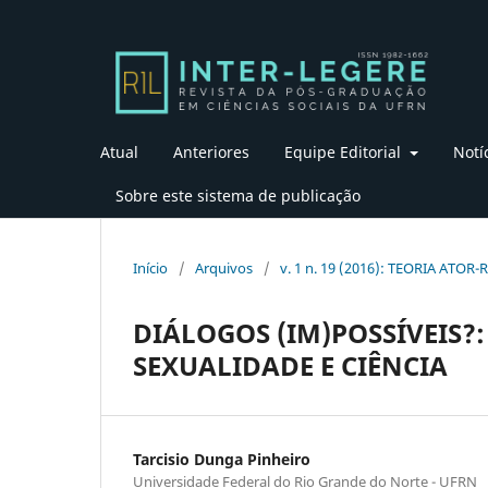
Atual
Anteriores
Equipe Editorial
Notí
Sobre este sistema de publicação
Início
/
Arquivos
/
v. 1 n. 19 (2016): TEORIA ATOR-
DIÁLOGOS (IM)POSSÍVEIS?:
SEXUALIDADE E CIÊNCIA
Tarcisio Dunga Pinheiro
Universidade Federal do Rio Grande do Norte - UFRN