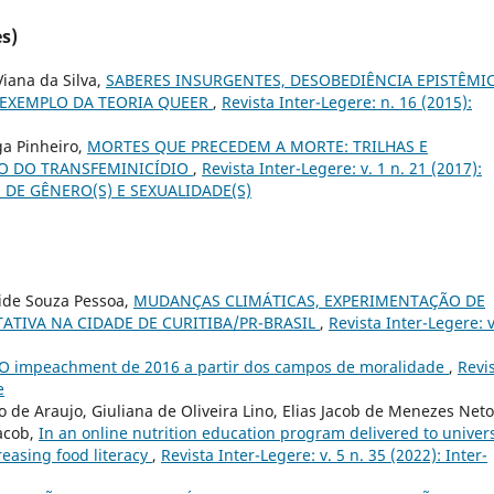
s)
iana da Silva,
SABERES INSURGENTES, DESOBEDIÊNCIA EPISTÊMIC
 EXEMPLO DA TEORIA QUEER
,
Revista Inter-Legere: n. 16 (2015):
ga Pinheiro,
MORTES QUE PRECEDEM A MORTE: TRILHAS E
O DO TRANSFEMINICÍDIO
,
Revista Inter-Legere: v. 1 n. 21 (2017):
DE GÊNERO(S) E SEXUALIDADE(S)
aide Souza Pessoa,
MUDANÇAS CLIMÁTICAS, EXPERIMENTAÇÃO DE
TATIVA NA CIDADE DE CURITIBA/PR-BRASIL
,
Revista Inter-Legere: v
O impeachment de 2016 a partir dos campos de moralidade
,
Revi
e
 de Araujo, Giuliana de Oliveira Lino, Elias Jacob de Menezes Neto
Jacob,
In an online nutrition education program delivered to univers
reasing food literacy
,
Revista Inter-Legere: v. 5 n. 35 (2022): Inter-