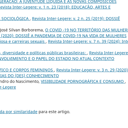
GERAÇÃO: A JUVENTUDE LÍQUIDA E AS NOVAS COMPOSIÇÕES
evista Inter-Legere: v. 1 n. 23 (2018): EDUCAÇÃO, ARTES E
A SOCIOLÓGICA
,
Revista Inter-Legere: v. 2 n. 25 (2019): DOSSIÊ
 José Silvan Borborema,
O COVID -19 NO TERRITÓRIO DAS MULHER
. 28 (2020): DOSSIÊ A PANDEMIA DE COVID-19 NA VIDA DE MULHERES
iosa e carreiras sexuais
,
Revista Inter-Legere: v. 7 n. 39 (2024): Int
 diversidade e políticas públicas brasileiras:
,
Revista Inter-Legere:
ESENVOLVIMENTO E O PAPEL DO ESTADO NO ATUAL CONTEXTO
ÍFICO E CORPOS FEMININOS
,
Revista Inter-Legere: v. 3 n. 29 (2020)
GIAS DO (DES) CONHECIMENTO
eandro do Nascimento,
VISIBILIDADE PORNOGRÁFICA E CONSUMO
,
er-Legere
da por similaridade
para este artigo.