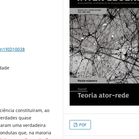
1n19ID10038
idade
ciência constituíram, ao
verdades quase
PDF
oraram uma verdadeira
condutas que, na maioria