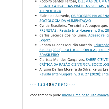
Rodolfo Santos Feitosa,
DILEMAS DE UMA 
SIGNIFICATIVAS DAS PRÁTICAS SOCIAIS
,
R
TECNOLOGIA
Elaine de Azevedo,
OS FOODIES NA AREN
SOCIOLOGIA DA ALIMENTAÇÃO
Cyntia Brasileiro, Terezinha Albuquerque,
PREFEITAS
,
Revista Inter-Legere: v. 3 n
Carlos Lacerda Coelho Júnior,
Adesão relig
Legere
Renata Guedes Mourão Macedo,
Educação,
6 n. 37 (2023): POLÍTICAS PÚBLICAS, D
BRASILEIRO
Clarissa Mendes Gonçalves,
SABER CIENT
CRÍTICA DA RAZÃO CIENTÍFICA: SOCIOLO
Allyson Darlan Moreira da Silva, Kelvis L
Revista Inter-Legere: v. 3 n. 27 (2020): Int
<<
<
1
2
3
4
5
6
7
8
9
10
>
>>
Você também pode
iniciar uma pesquisa avança