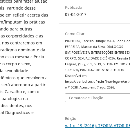
ósticos para fazer alusão
Publicado
is. Partindo desse
07-04-2017
se em refletir acerca das
am/imputam às práticas
tando para outras
Como Citar
 as corporeidades e as
PINHEIRO, Tarcisio Dunga; MAIA, Igor Fidel
o, nos centraremos em
FERREIRA, Marcus da Silva. DIÁLOGOS
 paradigma dominante da
(IM)POSSÍVEIS?: INTERSECÇÕES ENTRE SE
mo essa mesma ciência
CORPO, SEXUALIDADE E CIÊNCIA.
Revista 
 o corpo e sexo,
Legere
,
[S. l.]
, v. 1, n. 19, p. 110–121, 2017.
 da sexualidade
10.21680/1982-1662.2016v1n19ID10038.
Disponível em:
cadêmicos que envolvem a
https://periodicos.ufrn.br/interlegere/arti
 será abordado a partir
w/10038. Acesso em: 7 ago. 2026.
is Carvalho e, com o
Fomatos de Citação
a patologiza na
dissidentes, nos
al Diagnósticos e
Edição
v. 1 n. 19 (2016): TEORIA ATOR-