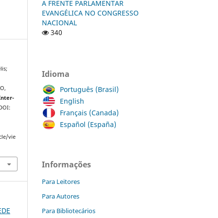
A FRENTE PARLAMENTAR
EVANGÉLICA NO CONGRESSO
NACIONAL
340
is;
Idioma
Português (Brasil)
XO,
Inter-
English
 DOI:
Français (Canada)
Español (España)
cle/vie
Informações
Para Leitores
Para Autores
REDE
Para Bibliotecários