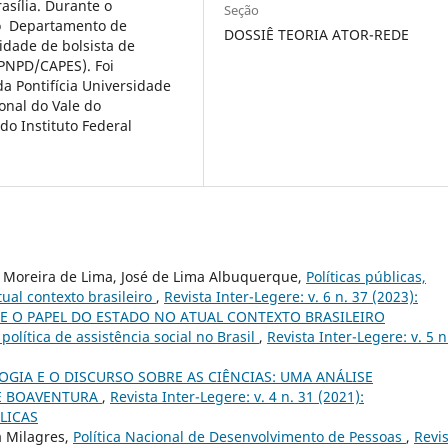
asília. Durante o
Seção
no Departamento de
DOSSIÊ TEORIA ATOR-REDE
idade de bolsista de
PNPD/CAPES). Foi
a Pontifícia Universidade
onal do Vale do
do Instituto Federal
a Moreira de Lima, José de Lima Albuquerque,
Políticas públicas,
ual contexto brasileiro
,
Revista Inter-Legere: v. 6 n. 37 (2023):
 E O PAPEL DO ESTADO NO ATUAL CONTEXTO BRASILEIRO
 política de assistência social no Brasil
,
Revista Inter-Legere: v. 5 n
GIA E O DISCURSO SOBRE AS CIÊNCIAS: UMA ANÁLISE
E BOAVENTURA
,
Revista Inter-Legere: v. 4 n. 31 (2021):
LICAS
a Milagres,
Política Nacional de Desenvolvimento de Pessoas
,
Revi