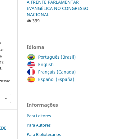
A FRENTE PARLAMENTAR
EVANGÉLICA NO CONGRESSO
NACIONAL
339
E
Idioma
 AS
Português (Brasil)
ta
017.
English
8.
Français (Canada)
Español (España)
cle/vie
Informações
Para Leitores
Para Autores
REDE
Para Bibliotecários