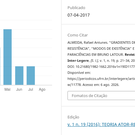
Publicado
07-04-2017
Como Citar
ALMEIDA, Rafael Antunes. “GRADIENTES D
RESISTÊNCIA”, “MODOS DE EXISTÊNCIA” E
PARACIÊNCIAS EM BRUNO LATOUR.
Revis
Inter-Legere
,
[S. l.]
, v. 1, n. 19, p. 21–34, 2
DOI: 10.21680/1982-1662.2016v1n19ID1177
Disponível em:
https://periodicos.ufrn.br/interlegere/arti
w/11778. Acesso em: 6 ago. 2026.
Fomatos de Citação
Edição
v. 1 n. 19 (2016): TEORIA ATOR-