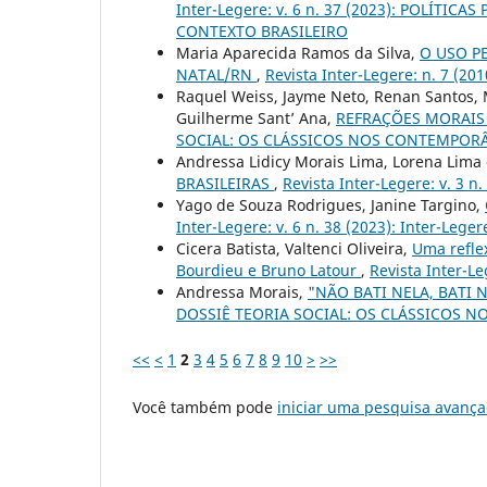
Inter-Legere: v. 6 n. 37 (2023): POLÍT
CONTEXTO BRASILEIRO
Maria Aparecida Ramos da Silva,
O USO P
NATAL/RN
,
Revista Inter-Legere: n. 7 (2
Raquel Weiss, Jayme Neto, Renan Santos, M
Guilherme Sant’ Ana,
REFRAÇÕES MORAIS
SOCIAL: OS CLÁSSICOS NOS CONTEMPOR
Andressa Lidicy Morais Lima, Lorena Lima
BRASILEIRAS
,
Revista Inter-Legere: v. 3
Yago de Souza Rodrigues, Janine Targino,
Inter-Legere: v. 6 n. 38 (2023): Inter-Leger
Cicera Batista, Valtenci Oliveira,
Uma refle
Bourdieu e Bruno Latour
,
Revista Inter-Le
Andressa Morais,
"NÃO BATI NELA, BATI
DOSSIÊ TEORIA SOCIAL: OS CLÁSSICOS
<<
<
1
2
3
4
5
6
7
8
9
10
>
>>
Você também pode
iniciar uma pesquisa avança