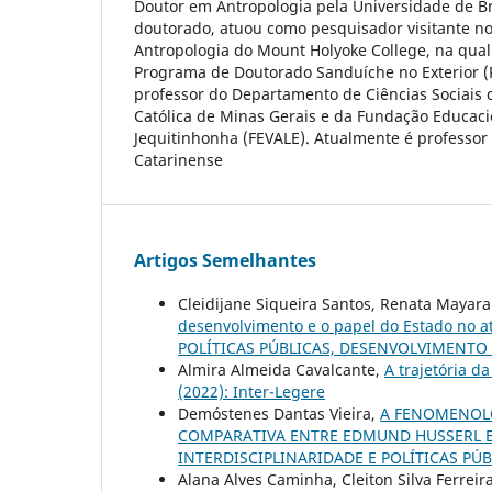
Doutor em Antropologia pela Universidade de Br
doutorado, atuou como pesquisador visitante 
Antropologia do Mount Holyoke College, na qual
Programa de Doutorado Sanduíche no Exterior (
professor do Departamento de Ciências Sociais d
Católica de Minas Gerais e da Fundação Educaci
Jequitinhonha (FEVALE). Atualmente é professor 
Catarinense
Artigos Semelhantes
Cleidijane Siqueira Santos, Renata Mayar
desenvolvimento e o papel do Estado no at
POLÍTICAS PÚBLICAS, DESENVOLVIMENTO
Almira Almeida Cavalcante,
A trajetória da
(2022): Inter-Legere
Demóstenes Dantas Vieira,
A FENOMENOLO
COMPARATIVA ENTRE EDMUND HUSSERL 
INTERDISCIPLINARIDADE E POLÍTICAS PÚB
Alana Alves Caminha, Cleiton Silva Ferreir