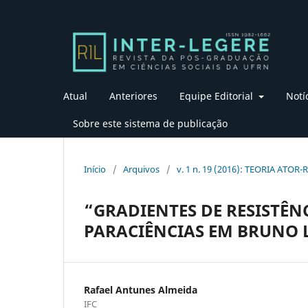
Atual
Anteriores
Equipe Editorial
Notí
Sobre este sistema de publicação
Início
/
Arquivos
/
v. 1 n. 19 (2016): TEORIA ATOR-
“GRADIENTES DE RESISTÊNC
PARACIÊNCIAS EM BRUNO
Rafael Antunes Almeida
IFC