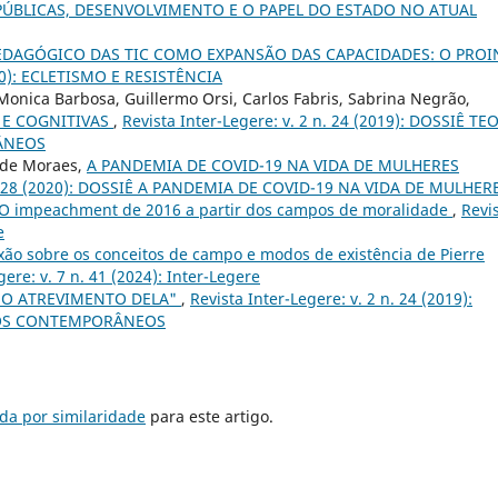
ICAS PÚBLICAS, DESENVOLVIMENTO E O PAPEL DO ESTADO NO ATUAL
EDAGÓGICO DAS TIC COMO EXPANSÃO DAS CAPACIDADES: O PROI
010): ECLETISMO E RESISTÊNCIA
onica Barbosa, Guillermo Orsi, Carlos Fabris, Sabrina Negrão,
 E COGNITIVAS
,
Revista Inter-Legere: v. 2 n. 24 (2019): DOSSIÊ TE
ÂNEOS
 de Moraes,
A PANDEMIA DE COVID-19 NA VIDA DE MULHERES
 n. 28 (2020): DOSSIÊ A PANDEMIA DE COVID-19 NA VIDA DE MULHER
O impeachment de 2016 a partir dos campos de moralidade
,
Revi
e
xão sobre os conceitos de campo e modos de existência de Pierre
gere: v. 7 n. 41 (2024): Inter-Legere
 NO ATREVIMENTO DELA"
,
Revista Inter-Legere: v. 2 n. 24 (2019):
 NOS CONTEMPORÂNEOS
da por similaridade
para este artigo.