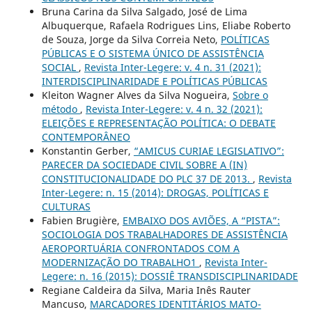
Bruna Carina da Silva Salgado, José de Lima
Albuquerque, Rafaela Rodrigues Lins, Eliabe Roberto
de Souza, Jorge da Silva Correia Neto,
POLÍTICAS
PÚBLICAS E O SISTEMA ÚNICO DE ASSISTÊNCIA
SOCIAL
,
Revista Inter-Legere: v. 4 n. 31 (2021):
INTERDISCIPLINARIDADE E POLÍTICAS PÚBLICAS
Kleiton Wagner Alves da Silva Nogueira,
Sobre o
método
,
Revista Inter-Legere: v. 4 n. 32 (2021):
ELEIÇÕES E REPRESENTAÇÃO POLÍTICA: O DEBATE
CONTEMPORÂNEO
Konstantin Gerber,
“AMICUS CURIAE LEGISLATIVO”:
PARECER DA SOCIEDADE CIVIL SOBRE A (IN)
CONSTITUCIONALIDADE DO PLC 37 DE 2013.
,
Revista
Inter-Legere: n. 15 (2014): DROGAS, POLÍTICAS E
CULTURAS
Fabien Brugière,
EMBAIXO DOS AVIÕES, A “PISTA”:
SOCIOLOGIA DOS TRABALHADORES DE ASSISTÊNCIA
AEROPORTUÁRIA CONFRONTADOS COM A
MODERNIZAÇÃO DO TRABALHO1
,
Revista Inter-
Legere: n. 16 (2015): DOSSIÊ TRANSDISCIPLINARIDADE
Regiane Caldeira da Silva, Maria Inês Rauter
Mancuso,
MARCADORES IDENTITÁRIOS MATO-