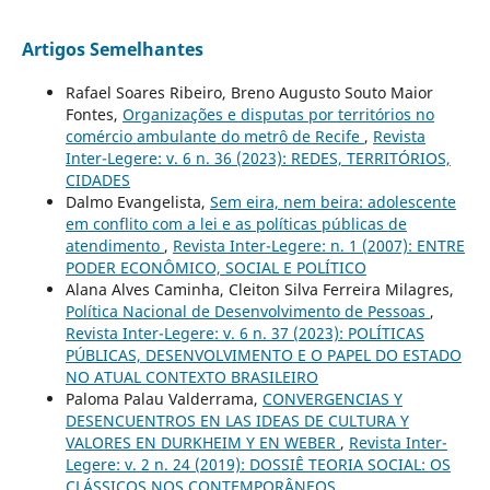
Artigos Semelhantes
Rafael Soares Ribeiro, Breno Augusto Souto Maior
Fontes,
Organizações e disputas por territórios no
comércio ambulante do metrô de Recife
,
Revista
Inter-Legere: v. 6 n. 36 (2023): REDES, TERRITÓRIOS,
CIDADES
Dalmo Evangelista,
Sem eira, nem beira: adolescente
em conflito com a lei e as políticas públicas de
atendimento
,
Revista Inter-Legere: n. 1 (2007): ENTRE
PODER ECONÔMICO, SOCIAL E POLÍTICO
Alana Alves Caminha, Cleiton Silva Ferreira Milagres,
Política Nacional de Desenvolvimento de Pessoas
,
Revista Inter-Legere: v. 6 n. 37 (2023): POLÍTICAS
PÚBLICAS, DESENVOLVIMENTO E O PAPEL DO ESTADO
NO ATUAL CONTEXTO BRASILEIRO
Paloma Palau Valderrama,
CONVERGENCIAS Y
DESENCUENTROS EN LAS IDEAS DE CULTURA Y
VALORES EN DURKHEIM Y EN WEBER
,
Revista Inter-
Legere: v. 2 n. 24 (2019): DOSSIÊ TEORIA SOCIAL: OS
CLÁSSICOS NOS CONTEMPORÂNEOS