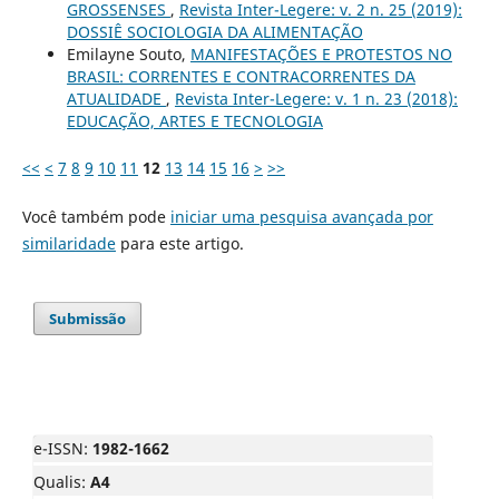
GROSSENSES
,
Revista Inter-Legere: v. 2 n. 25 (2019):
DOSSIÊ SOCIOLOGIA DA ALIMENTAÇÃO
Emilayne Souto,
MANIFESTAÇÕES E PROTESTOS NO
BRASIL: CORRENTES E CONTRACORRENTES DA
ATUALIDADE
,
Revista Inter-Legere: v. 1 n. 23 (2018):
EDUCAÇÃO, ARTES E TECNOLOGIA
<<
<
7
8
9
10
11
12
13
14
15
16
>
>>
Você também pode
iniciar uma pesquisa avançada por
similaridade
para este artigo.
Submissão
e-ISSN:
1982-1662
Qualis:
A4