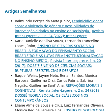
Artigos Semelhantes
Raimundo Borges da Mota Junior,
Feminicídio: dados
sobre a violência de gênero e possibilidades de
intervenção didática no ensino de sociologia
,
Revista
Inter-Legere: v. 5 n. 34 (2022): Inter-Legere
Karla Danielle da Silva Souza, Fernando Francelino
Lopes Júnior,
ENSINO DE CIÊNCIAS SOCIAIS NO
BRASIL: A FORMAÇÃO DO PENSAMENTO SOCIAL
BRASILEIRO E AS LUTAS PELA INSTITUCIONALIZAÇÃO
NO ENSINO MÉDIO
,
Revista Inter-Legere: v. 1 n. 20
(2017): DOSSIÊ ENSINO DE CIÊNCIAS SOCIAIS:
RUPTURAS, RESISTÊNCIAS E DESAFIOS
Raquel Weiss, Jayme Neto, Renan Santos, Monica
Barbosa, Guillermo Orsi, Carlos Fabris, Sabrina
Negrão, Guilherme Sant’ Ana,
REFRAÇÕES MORAIS E
COGNITIVAS
,
Revista Inter-Legere: v. 2 n. 24 (2019):
DOSSIÊ TEORIA SOCIAL: OS CLÁSSICOS NOS
CONTEMPORÂNEOS
Eliane Almeida Souza e Cruz, Luiz Fernandes Oliveira,
Mônica Regina Ferreira Lins,
ENSINO DE SOCIOLOGIA