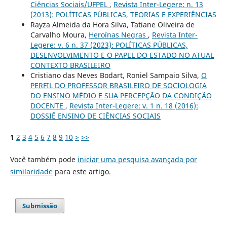
Ciências Sociais/UFPEL
,
Revista Inter-Legere: n. 13
(2013): POLÍTICAS PÚBLICAS, TEORIAS E EXPERIÊNCIAS
Rayza Almeida da Hora Silva, Tatiane Oliveira de
Carvalho Moura,
Heroínas Negras
,
Revista Inter-
Legere: v. 6 n. 37 (2023): POLÍTICAS PÚBLICAS,
DESENVOLVIMENTO E O PAPEL DO ESTADO NO ATUAL
CONTEXTO BRASILEIRO
Cristiano das Neves Bodart, Roniel Sampaio Silva,
O
PERFIL DO PROFESSOR BRASILEIRO DE SOCIOLOGIA
DO ENSINO MÉDIO E SUA PERCEPÇÃO DA CONDIÇÃO
DOCENTE
,
Revista Inter-Legere: v. 1 n. 18 (2016):
DOSSIÊ ENSINO DE CIÊNCIAS SOCIAIS
1
2
3
4
5
6
7
8
9
10
>
>>
Você também pode
iniciar uma pesquisa avançada por
similaridade
para este artigo.
Submissão