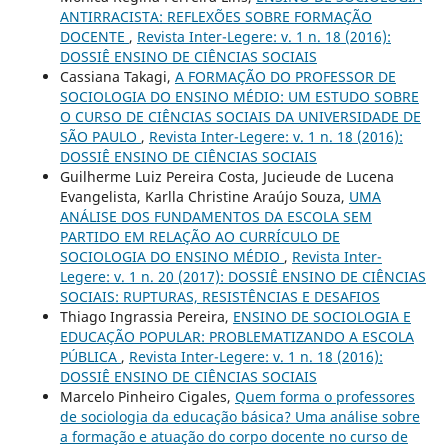
ANTIRRACISTA: REFLEXÕES SOBRE FORMAÇÃO
DOCENTE
,
Revista Inter-Legere: v. 1 n. 18 (2016):
DOSSIÊ ENSINO DE CIÊNCIAS SOCIAIS
Cassiana Takagi,
A FORMAÇÃO DO PROFESSOR DE
SOCIOLOGIA DO ENSINO MÉDIO: UM ESTUDO SOBRE
O CURSO DE CIÊNCIAS SOCIAIS DA UNIVERSIDADE DE
SÃO PAULO
,
Revista Inter-Legere: v. 1 n. 18 (2016):
DOSSIÊ ENSINO DE CIÊNCIAS SOCIAIS
Guilherme Luiz Pereira Costa, Jucieude de Lucena
Evangelista, Karlla Christine Araújo Souza,
UMA
ANÁLISE DOS FUNDAMENTOS DA ESCOLA SEM
PARTIDO EM RELAÇÃO AO CURRÍCULO DE
SOCIOLOGIA DO ENSINO MÉDIO
,
Revista Inter-
Legere: v. 1 n. 20 (2017): DOSSIÊ ENSINO DE CIÊNCIAS
SOCIAIS: RUPTURAS, RESISTÊNCIAS E DESAFIOS
Thiago Ingrassia Pereira,
ENSINO DE SOCIOLOGIA E
EDUCAÇÃO POPULAR: PROBLEMATIZANDO A ESCOLA
PÚBLICA
,
Revista Inter-Legere: v. 1 n. 18 (2016):
DOSSIÊ ENSINO DE CIÊNCIAS SOCIAIS
Marcelo Pinheiro Cigales,
Quem forma o professores
de sociologia da educação básica? Uma análise sobre
a formação e atuação do corpo docente no curso de