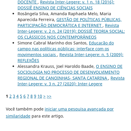
DOCENTE
,
Revista Inter-Legere: v. 1 n. 18 (2016):
DOSSIÊ ENSINO DE CIÊNCIAS SOCIAIS
Rosângela Silva, Amanda Raphaela Melo, Maria
Aparecida Ferreira,
GESTÃO DE POLÍTICAS PÚBLICAS,
PARTICIPAÇÃO DEMOCRÁTICA E INTERNET
,
Revista
Inter-Legere: v. 2 n. 24 (2019): DOSSIÊ TEORIA SOCIAL:
OS CLÁSSICOS NOS CONTEMPORÂNEOS
Simone Cabral Marinho dos Santos,
Educação do
campo nas políticas públicas: interface com os
movimentos sociais
,
Revista Inter-Legere: n. 5 (2009):
REFLEXÕES
Alessandra Krauss, Joel Haroldo Baade,
O ENSINO DE
SOCIOLOGIA NO PROCESSO DE DESENVOLVIMENTO
REGIONAL DE CANOINHAS- SANTA CATARINA
,
Revista
Inter-Legere: v. 3 n. 27 (2020): Inter-Legere
1
2
3
4
5
6
7
8
9
10
>
>>
Você também pode
iniciar uma pesquisa avançada por
similaridade
para este artigo.