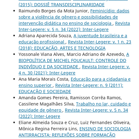
(2015): DOSSIÊ TRANSDISCIPLINARIDADE
Raimundo Borges da Mota Junior,
Feminicídio: dados
sobre a violência de gênero e possibilidades de
intervenção didática no ensino de sociologia
,
Revista
Inter-Legere: v. 5 n. 34 (2022): Inter-Legere
Adriana Aparecida Souza,
A juventude brasileira e a
educação profissional
,
Revista Inter-Legere: v. 1 n. 23
(2018): EDUCAÇÃO, ARTES E TECNOLOGIA
Yossonale Viana Alves, Marcio Adriano de Azevedo,
A
BIOPOLÍTICA DE MICHEL FOUCAULT: CONTROLE DO
INDIVÍDUO E DA SOCIEDADE
,
Revista Inter-Legere: v.
4 n. 30 (2021): Inter-Legere
Ana Maria Morais Costa,
Educação para a cidadania e
ensino superior
,
Revista Inter-Legere: n. 9 (2011):
EDUCAÇÃO E SOCIEDADE
Amanda Gomes Pereira, Ramisson Corrêa Ramos,
Cassilene Magalhães Silva,
Trabalho no lar, cuidado e
equidade de gênero
,
Revista Inter-Legere: v. 5 n. 34
(2022): Inter-Legere
Eliane Almeida Souza e Cruz, Luiz Fernandes Oliveira,
Mônica Regina Ferreira Lins,
ENSINO DE SOCIOLOGIA
ANTIRRACISTA: REFLEXÕES SOBRE FORMAÇÃO