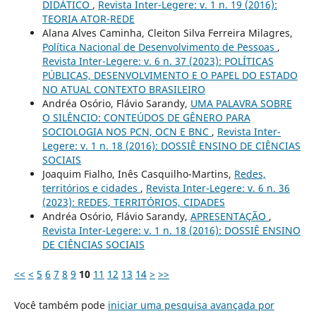
DIDÁTICO
,
Revista Inter-Legere: v. 1 n. 19 (2016):
TEORIA ATOR-REDE
Alana Alves Caminha, Cleiton Silva Ferreira Milagres,
Política Nacional de Desenvolvimento de Pessoas
,
Revista Inter-Legere: v. 6 n. 37 (2023): POLÍTICAS
PÚBLICAS, DESENVOLVIMENTO E O PAPEL DO ESTADO
NO ATUAL CONTEXTO BRASILEIRO
Andréa Osório, Flávio Sarandy,
UMA PALAVRA SOBRE
O SILÊNCIO: CONTEÚDOS DE GÊNERO PARA
SOCIOLOGIA NOS PCN, OCN E BNC
,
Revista Inter-
Legere: v. 1 n. 18 (2016): DOSSIÊ ENSINO DE CIÊNCIAS
SOCIAIS
Joaquim Fialho, Inês Casquilho-Martins,
Redes,
territórios e cidades
,
Revista Inter-Legere: v. 6 n. 36
(2023): REDES, TERRITÓRIOS, CIDADES
Andréa Osório, Flávio Sarandy,
APRESENTAÇÃO
,
Revista Inter-Legere: v. 1 n. 18 (2016): DOSSIÊ ENSINO
DE CIÊNCIAS SOCIAIS
<<
<
5
6
7
8
9
10
11
12
13
14
>
>>
Você também pode
iniciar uma pesquisa avançada por