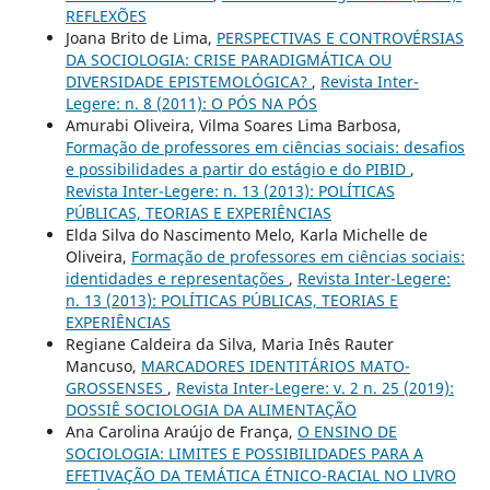
REFLEXÕES
Joana Brito de Lima,
PERSPECTIVAS E CONTROVÉRSIAS
DA SOCIOLOGIA: CRISE PARADIGMÁTICA OU
DIVERSIDADE EPISTEMOLÓGICA?
,
Revista Inter-
Legere: n. 8 (2011): O PÓS NA PÓS
Amurabi Oliveira, Vilma Soares Lima Barbosa,
Formação de professores em ciências sociais: desafios
e possibilidades a partir do estágio e do PIBID
,
Revista Inter-Legere: n. 13 (2013): POLÍTICAS
PÚBLICAS, TEORIAS E EXPERIÊNCIAS
Elda Silva do Nascimento Melo, Karla Michelle de
Oliveira,
Formação de professores em ciências sociais:
identidades e representações
,
Revista Inter-Legere:
n. 13 (2013): POLÍTICAS PÚBLICAS, TEORIAS E
EXPERIÊNCIAS
Regiane Caldeira da Silva, Maria Inês Rauter
Mancuso,
MARCADORES IDENTITÁRIOS MATO-
GROSSENSES
,
Revista Inter-Legere: v. 2 n. 25 (2019):
DOSSIÊ SOCIOLOGIA DA ALIMENTAÇÃO
Ana Carolina Araújo de França,
O ENSINO DE
SOCIOLOGIA: LIMITES E POSSIBILIDADES PARA A
EFETIVAÇÃO DA TEMÁTICA ÉTNICO-RACIAL NO LIVRO