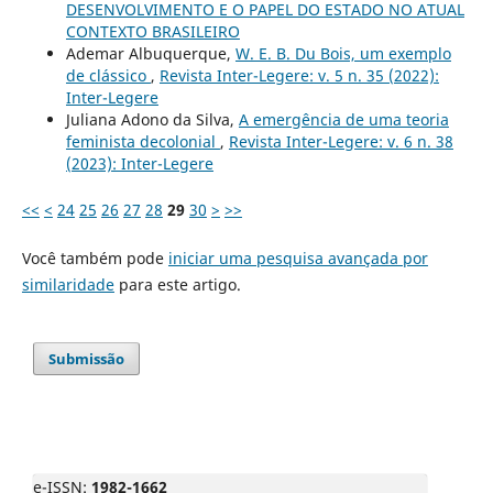
DESENVOLVIMENTO E O PAPEL DO ESTADO NO ATUAL
CONTEXTO BRASILEIRO
Ademar Albuquerque,
W. E. B. Du Bois, um exemplo
de clássico
,
Revista Inter-Legere: v. 5 n. 35 (2022):
Inter-Legere
Juliana Adono da Silva,
A emergência de uma teoria
feminista decolonial
,
Revista Inter-Legere: v. 6 n. 38
(2023): Inter-Legere
<<
<
24
25
26
27
28
29
30
>
>>
Você também pode
iniciar uma pesquisa avançada por
similaridade
para este artigo.
Submissão
e-ISSN:
1982-1662