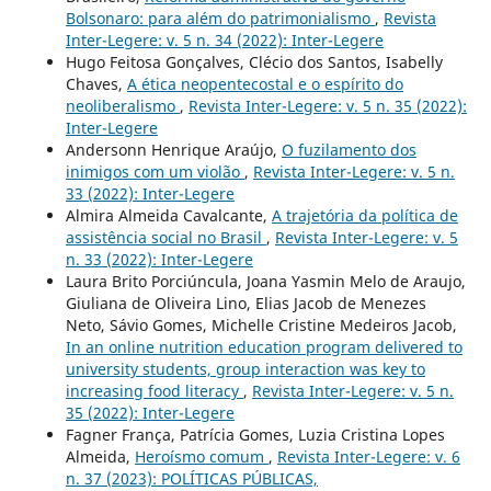
Bolsonaro: para além do patrimonialismo
,
Revista
Inter-Legere: v. 5 n. 34 (2022): Inter-Legere
Hugo Feitosa Gonçalves, Clécio dos Santos, Isabelly
Chaves,
A ética neopentecostal e o espírito do
neoliberalismo
,
Revista Inter-Legere: v. 5 n. 35 (2022):
Inter-Legere
Andersonn Henrique Araújo,
O fuzilamento dos
inimigos com um violão
,
Revista Inter-Legere: v. 5 n.
33 (2022): Inter-Legere
Almira Almeida Cavalcante,
A trajetória da política de
assistência social no Brasil
,
Revista Inter-Legere: v. 5
n. 33 (2022): Inter-Legere
Laura Brito Porciúncula, Joana Yasmin Melo de Araujo,
Giuliana de Oliveira Lino, Elias Jacob de Menezes
Neto, Sávio Gomes, Michelle Cristine Medeiros Jacob,
In an online nutrition education program delivered to
university students, group interaction was key to
increasing food literacy
,
Revista Inter-Legere: v. 5 n.
35 (2022): Inter-Legere
Fagner França, Patrícia Gomes, Luzia Cristina Lopes
Almeida,
Heroísmo comum
,
Revista Inter-Legere: v. 6
n. 37 (2023): POLÍTICAS PÚBLICAS,