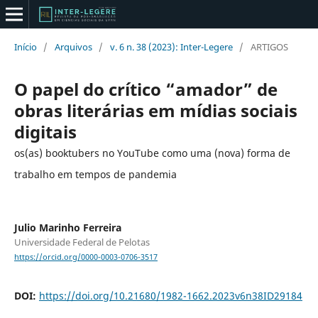
Início
/
Arquivos
/
v. 6 n. 38 (2023): Inter-Legere
/
ARTIGOS
O papel do crítico “amador” de
obras literárias em mídias sociais
digitais
os(as) booktubers no YouTube como uma (nova) forma de
trabalho em tempos de pandemia
Julio Marinho Ferreira
Universidade Federal de Pelotas
https://orcid.org/0000-0003-0706-3517
DOI:
https://doi.org/10.21680/1982-1662.2023v6n38ID29184