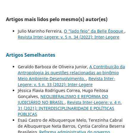
Artigos mais lidos pelo mesmo(s) autor(es)
Julio Marinho Ferreira,
O "lado feio" da Belle Époque
,
Revista Inter-Legere: v. 5 n. 34 (2022): Inter-Legere
Artigos Semelhantes
Geraldo Barboza de Oliveira Junior,
A Contribuição da
Antropologia às questões relacionadas ao binômio
Meio Ambiente-Desenvolvimento.
,
Revista Inter-
Legere: v. 5 n. 33 (2022): Inter-Legere
Jéssica Flavia Rodrigues Correa, Hugo Feitosa
Gonçalves,
NEOLIBERALISMO E REFORMA DO
JUDICIÁRIO NO BRASIL
,
Revista Inter-Legere: v. 4 n.
31 (2021): INTERDISCIPLINARIDADE E POLÍTICAS
PÚBLICAS
Esaú Castro de Albuquerque Melo, Terezinha Cabral
de Albuquerque Neta Barros, Cyntia Carolina Beserra
Brasileiro,
Reforma administrativa do governo