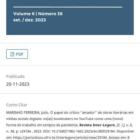
PDF
Publicado
20-11-2023
Como Citar
MARINHO FERREIRA, Julio. O papel do crítico “amador” de obras literárias em
mídias sociais digitais: os(as) booktubers no YouTube como uma (nova)
forma de trabalho em tempos de pandemia.
Revista Inter-Legere
,
[S. l.]
, v. 6,
n. 38, p. c29184 , 2023. DOI: 10.21680/1982-1662.2023v6n38ID29184. Disponível
em: https://periodicos.ufrn.br/interlegere/article/view/29184. Acesso em: 8