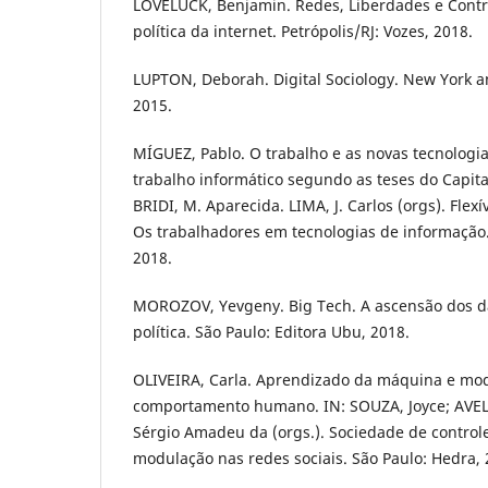
LOVELUCK, Benjamin. Redes, Liberdades e Cont
política da internet. Petrópolis/RJ: Vozes, 2018.
LUPTON, Deborah. Digital Sociology. New York 
2015.
MÍGUEZ, Pablo. O trabalho e as novas tecnolog
trabalho informático segundo as teses do Capita
BRIDI, M. Aparecida. LIMA, J. Carlos (orgs). Flexív
Os trabalhadores em tecnologias de informação.
2018.
MOROZOV, Yevgeny. Big Tech. A ascensão dos d
política. São Paulo: Editora Ubu, 2018.
OLIVEIRA, Carla. Aprendizado da máquina e mo
comportamento humano. IN: SOUZA, Joyce; AVELI
Sérgio Amadeu da (orgs.). Sociedade de control
modulação nas redes sociais. São Paulo: Hedra, 