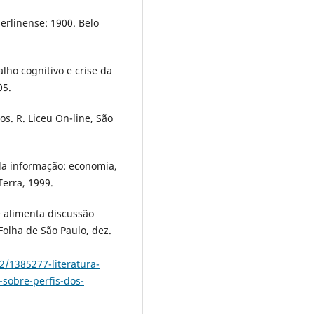
erlinense: 1900. Belo
alho cognitivo e crise da
05.
s. R. Liceu On-line, São
da informação: economia,
Terra, 1999.
e alimenta discussão
 Folha de São Paulo, dez.
2/1385277-literatura-
-sobre-perfis-dos-