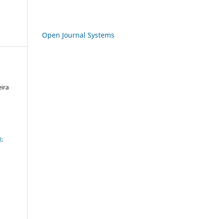
Open Journal Systems
eira
a
-