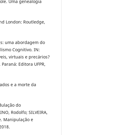
role. Uma genealogia
and London: Routledge,
ias: uma abordagem do
lismo Cognitivo. IN:
eis, virtuais e precários?
 Paraná: Editora UFPR,
ados e a morte da
dulação do
NO, Rodolfo; SILVEIRA,
e. Manipulação e
2018.