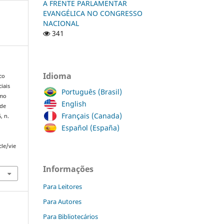
A FRENTE PARLAMENTAR
EVANGÉLICA NO CONGRESSO
NACIONAL
341
Idioma
co
iais
Português (Brasil)
omo
English
 de
Français (Canada)
6, n.
Español (España)
cle/vie
Informações
Para Leitores
Para Autores
Para Bibliotecários