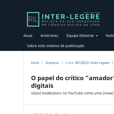
Atual
Anteriores
Equipe Editorial
Notí
Sobre este sistema de publicação
Início
/
Arquivos
/
v. 6 n. 38 (2023): Inter-Legere
/
O papel do crítico “amador”
digitais
os(as) booktubers no YouTube como uma (nova)