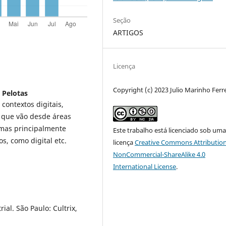
Seção
ARTIGOS
Licença
Copyright (c) 2023 Julio Marinho Ferr
 Pelotas
contextos digitais,
s que vão desde áreas
a, mas principalmente
Este trabalho está licenciado sob um
s, como digital etc.
licença
Creative Commons Attribution
NonCommercial-ShareAlike 4.0
International License
.
al. São Paulo: Cultrix,