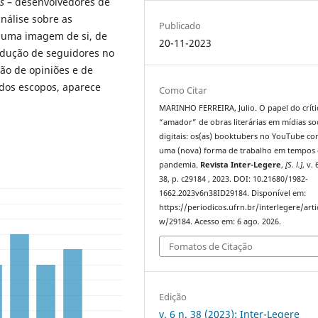
s
– desenvolvedores de
análise sobre as
Publicado
e uma imagem de si, de
20-11-2023
dução de seguidores no
ção de opiniões e de
ados escopos, aparece
Como Citar
MARINHO FERREIRA, Julio. O papel do críti
“amador” de obras literárias em mídias soc
digitais: os(as) booktubers no YouTube c
uma (nova) forma de trabalho em tempos
pandemia.
Revista Inter-Legere
,
[S. l.]
, v. 
38, p. c29184 , 2023. DOI: 10.21680/1982-
1662.2023v6n38ID29184. Disponível em:
https://periodicos.ufrn.br/interlegere/arti
w/29184. Acesso em: 6 ago. 2026.
Fomatos de Citação
Edição
v. 6 n. 38 (2023): Inter-Legere