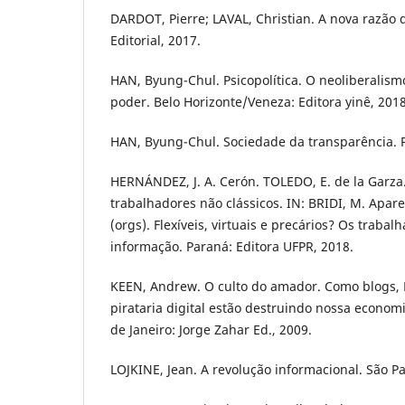
DARDOT, Pierre; LAVAL, Christian. A nova razã
Editorial, 2017.
HAN, Byung-Chul. Psicopolítica. O neoliberalism
poder. Belo Horizonte/Veneza: Editora yinê, 2018
HAN, Byung-Chul. Sociedade da transparência. Pe
HERNÁNDEZ, J. A. Cerón. TOLEDO, E. de la Garz
trabalhadores não clássicos. IN: BRIDI, M. Aparec
(orgs). Flexíveis, virtuais e precários? Os traba
informação. Paraná: Editora UFPR, 2018.
KEEN, Andrew. O culto do amador. Como blogs,
pirataria digital estão destruindo nossa economia
de Janeiro: Jorge Zahar Ed., 2009.
LOJKINE, Jean. A revolução informacional. São Pa