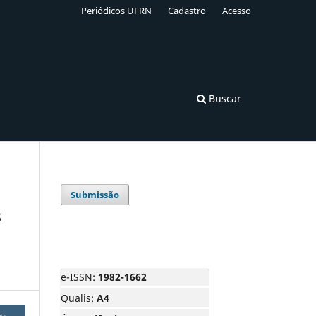
Periódicos UFRN
Cadastro
Acesso
Buscar
Submissão
s
e-ISSN:
1982-1662
Qualis:
A4