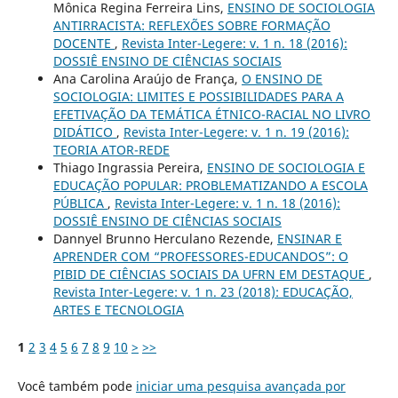
Mônica Regina Ferreira Lins,
ENSINO DE SOCIOLOGIA
ANTIRRACISTA: REFLEXÕES SOBRE FORMAÇÃO
DOCENTE
,
Revista Inter-Legere: v. 1 n. 18 (2016):
DOSSIÊ ENSINO DE CIÊNCIAS SOCIAIS
Ana Carolina Araújo de França,
O ENSINO DE
SOCIOLOGIA: LIMITES E POSSIBILIDADES PARA A
EFETIVAÇÃO DA TEMÁTICA ÉTNICO-RACIAL NO LIVRO
DIDÁTICO
,
Revista Inter-Legere: v. 1 n. 19 (2016):
TEORIA ATOR-REDE
Thiago Ingrassia Pereira,
ENSINO DE SOCIOLOGIA E
EDUCAÇÃO POPULAR: PROBLEMATIZANDO A ESCOLA
PÚBLICA
,
Revista Inter-Legere: v. 1 n. 18 (2016):
DOSSIÊ ENSINO DE CIÊNCIAS SOCIAIS
Dannyel Brunno Herculano Rezende,
ENSINAR E
APRENDER COM “PROFESSORES-EDUCANDOS”: O
PIBID DE CIÊNCIAS SOCIAIS DA UFRN EM DESTAQUE
,
Revista Inter-Legere: v. 1 n. 23 (2018): EDUCAÇÃO,
ARTES E TECNOLOGIA
1
2
3
4
5
6
7
8
9
10
>
>>
Você também pode
iniciar uma pesquisa avançada por