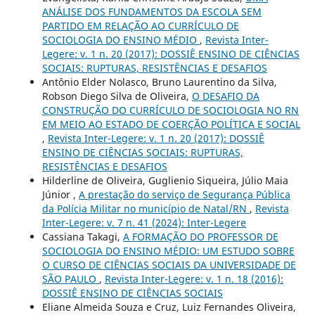
ANÁLISE DOS FUNDAMENTOS DA ESCOLA SEM
PARTIDO EM RELAÇÃO AO CURRÍCULO DE
SOCIOLOGIA DO ENSINO MÉDIO
,
Revista Inter-
Legere: v. 1 n. 20 (2017): DOSSIÊ ENSINO DE CIÊNCIAS
SOCIAIS: RUPTURAS, RESISTÊNCIAS E DESAFIOS
Antônio Elder Nolasco, Bruno Laurentino da Silva,
Robson Diego Silva de Oliveira,
O DESAFIO DA
CONSTRUÇÃO DO CURRÍCULO DE SOCIOLOGIA NO RN
EM MEIO AO ESTADO DE COERÇÃO POLÍTICA E SOCIAL
,
Revista Inter-Legere: v. 1 n. 20 (2017): DOSSIÊ
ENSINO DE CIÊNCIAS SOCIAIS: RUPTURAS,
RESISTÊNCIAS E DESAFIOS
Hilderline de Oliveira, Guglienio Siqueira, Júlio Maia
Júnior ,
A prestação do serviço de Segurança Pública
da Polícia Militar no município de Natal/RN
,
Revista
Inter-Legere: v. 7 n. 41 (2024): Inter-Legere
Cassiana Takagi,
A FORMAÇÃO DO PROFESSOR DE
SOCIOLOGIA DO ENSINO MÉDIO: UM ESTUDO SOBRE
O CURSO DE CIÊNCIAS SOCIAIS DA UNIVERSIDADE DE
SÃO PAULO
,
Revista Inter-Legere: v. 1 n. 18 (2016):
DOSSIÊ ENSINO DE CIÊNCIAS SOCIAIS
Eliane Almeida Souza e Cruz, Luiz Fernandes Oliveira,