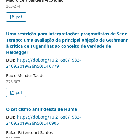
Mauro Dela Bandera Arco Júnior
263-274
pdf
Uma restrição para interpretações pragmatistas de Ser e
Tempo: uma avaliação da principal objeção de Gethmann
à crítica de Tugendhat ao conceito de verdade de
Heidegger
DOI:
https://doi.org/10.21680/1983-
2109.2019v26n50ID16779
Paulo Mendes Taddei
275-303
pdf
O ceticismo antifideísta de Hume
DOI:
https://doi.org/10.21680/1983-
2109.2019v26n50ID16905
Rafael Bittencourt Santos