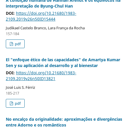
A condição humana de Hannah Arendt e os equívocos na
interpretação de Byung-Chul Han
DOI:
https://doi.org/10.21680/1983-
2109.2019v26n50ID15444
Judikael Castelo Branco, Lara França da Rocha
157-184
pdf
El "enfoque ético de las capacidades" de Amartya Kumar
Sen y su aplicación al desarrollo y al bienestar
DOI:
https://doi.org/10.21680/1983-
2109.2019v26n50ID13821
José Luis S. Férriz
185-217
pdf
No encalço da originalidade: aproximações e divergências
entre Adorno e os românticos