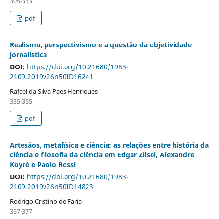
305-333
pdf
Realismo, perspectivismo e a questão da objetividade
jornalística
DOI:
https://doi.org/10.21680/1983-
2109.2019v26n50ID16241
Rafael da Silva Paes Henriques
335-355
pdf
Artesãos, metafísica e ciência: as relações entre história da
ciência e filosofia da ciência em Edgar Zilsel, Alexandre
Koyré e Paolo Rossi
DOI:
https://doi.org/10.21680/1983-
2109.2019v26n50ID14823
Rodrigo Cristino de Faria
357-377