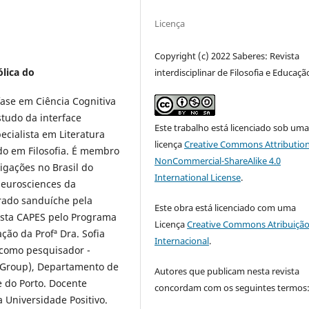
Licença
Copyright (c) 2022 Saberes: Revista
ólica do
interdisciplinar de Filosofia e Educaçã
ase em Ciência Cognitiva
studo da interface
Este trabalho está licenciado sob um
cialista em Literatura
licença
Creative Commons Attribution
ado em Filosofia. É membro
NonCommercial-ShareAlike 4.0
igações no Brasil do
International License
.
Neurosciences da
orado sanduíche pela
Este obra está licenciado com uma
ista CAPES pelo Programa
Licença
Creative Commons Atribuição
ção da Profª Dra. Sofia
Internacional
.
 como pesquisador -
 Group), Departamento de
Autores que publicam nesta revista
e do Porto. Docente
concordam com os seguintes termos
a Universidade Positivo.