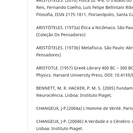
ARISTÓTELES. (2010) Física III: 4-8. O tratado do
Reis, Fernando Coelho, Luís Felipe Bellintani Rib
Filosofia, ISSN 2175-1811, Florianópolis, Santa Ca
ARISTÓTELES. (1973a) Ética a Nicômaco. São Paulo
(Coleção Os Pensadores)
ARISTÓTELES. (1973b) Metafísica. São Paulo: Abri
Pensadores)
ARISTOTLE. (1957) Greek Library 400 BC – 300 B
Physics. Harvard University Press, DOI: 10.4159/
BENNETT, M. R. HACKER, P. M. S. (2005) Fundame
Neurociência. Lisboa: Instituto Piaget.
CHANGEUX, J-P.(2004a) L’Homme de Vérité. Paris:
CHANGEUX, J-P. (2004b) A Verdade e o Cérebro:
Lisboa: Instituto Piaget.