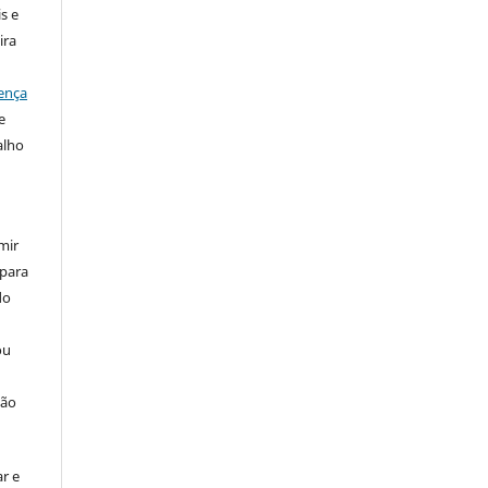
s e
ira
ença
e
alho
mir
 para
do
ou
ção
r e