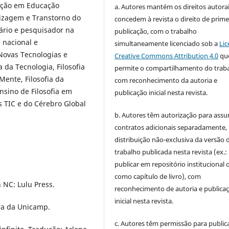
ação em Educação
a. Autores mantém os direitos autorai
izagem e Transtorno do
concedem à revista o direito de prime
tário e pesquisador na
publicação, com o trabalho
 nacional e
simultaneamente licenciado sob a
Lic
Novas Tecnologias e
Creative Commons Attribution 4.0
qu
a da Tecnologia, Filosofia
permite o compartilhamento do trab
Mente, Filosofia da
com reconhecimento da autoria e
Ensino de Filosofia em
publicação inicial nesta revista.
s TIC e do Cérebro Global
b. Autores têm autorização para assu
contratos adicionais separadamente,
distribuição não-exclusiva da versão 
trabalho publicada nesta revista (ex.:
publicar em repositório institucional 
como capítulo de livro), com
h NC: Lulu Press.
reconhecimento de autoria e publica
inicial nesta revista.
ora da Unicamp.
c. Autores têm permissão para publica