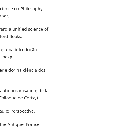
cience on Philosophy.
mber.
rd a unified science of
ford Books.
a: uma introdução
 Unesp.
r e dor na ciência dos
auto-organisation: de la
(Colloque de Cerisy)
aulo: Perspectiva.
phie Antique. France: