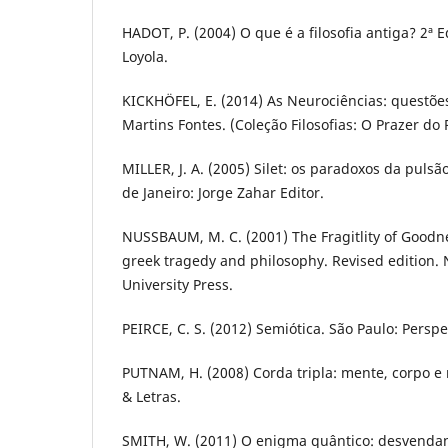
HADOT, P. (2004) O que é a filosofia antiga? 2ª E
Loyola.
KICKHÖFEL, E. (2014) As Neurociências: questões 
Martins Fontes. (Coleção Filosofias: O Prazer do 
MILLER, J. A. (2005) Silet: os paradoxos da pulsã
de Janeiro: Jorge Zahar Editor.
NUSSBAUM, M. C. (2001) The Fragitlity of Goodne
greek tragedy and philosophy. Revised edition.
University Press.
PEIRCE, C. S. (2012) Semiótica. São Paulo: Perspe
PUTNAM, H. (2008) Corda tripla: mente, corpo e
& Letras.
SMITH, W. (2011) O enigma quântico: desvendan