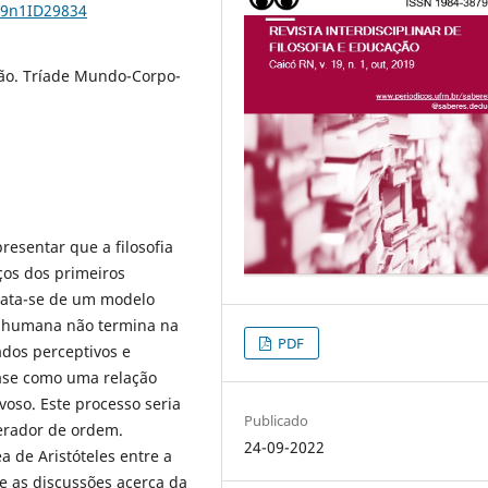
19n1ID29834
ção. Tríade Mundo-Corpo-
resentar que a filosofia
ços dos primeiros
Trata-se de um modelo
se humana não termina na
PDF
ados perceptivos e
tase como uma relação
oso. Este processo seria
Publicado
erador de ordem.
24-09-2022
 de Aristóteles entre a
nte as discussões acerca da