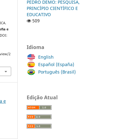
PEDRO DEMO: PESQUISA,
PRINCÍPIO CIENTÍFICO E
EDUCATIVO
509
ICA.
ofia e
 DOI:
Idioma
/view/2
English
Español (España)
Português (Brasil)
Edição Atual
ia e