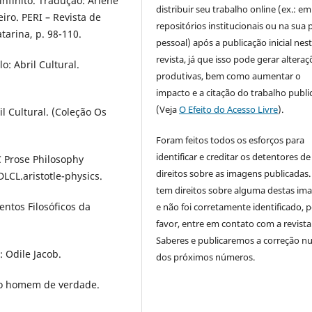
 infinito. Tradução: Arlene
distribuir seu trabalho online (ex.: em
eiro. PERI – Revista de
repositórios institucionais ou na sua 
tarina, p. 98-110.
pessoal) após a publicação inicial nes
revista, já que isso pode gerar alteraç
: Abril Cultural.
produtivas, bem como aumentar o
impacto e a citação do trabalho publ
(Veja
O Efeito do Acesso Livre
).
l Cultural. (Coleção Os
Foram feitos todos os esforços para
identificar e creditar os detentores de
C Prose Philosophy
direitos sobre as imagens publicadas.
DLCL.aristotle-physics.
tem direitos sobre alguma destas im
ntos Filosóficos da
e não foi corretamente identificado, 
favor, entre em contato com a revista
Saberes e publicaremos a correção 
 Odile Jacob.
dos próximos números.
 o homem de verdade.