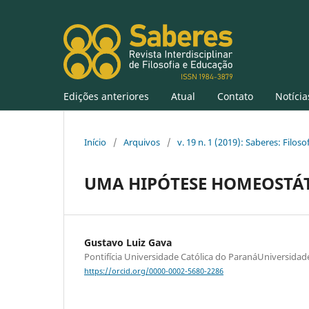
Edições anteriores
Atual
Contato
Notícia
Início
/
Arquivos
/
v. 19 n. 1 (2019): Saberes: Filos
UMA HIPÓTESE HOMEOSTÁT
Gustavo Luiz Gava
Pontifícia Universidade Católica do ParanáUniversidad
https://orcid.org/0000-0002-5680-2286