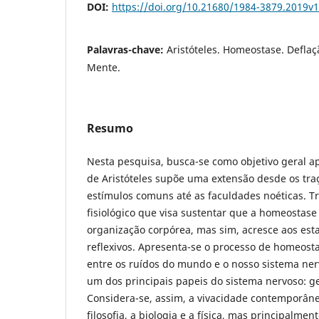
DOI:
https://doi.org/10.21680/1984-3879.2019v
Palavras-chave:
Aristóteles. Homeostase. Defla
Mente.
Resumo
Nesta pesquisa, busca-se como objetivo geral ap
de Aristóteles supõe uma extensão desde os tra
estímulos comuns até as faculdades noéticas. 
fisiológico que visa sustentar que a homeosta
organização corpórea, mas sim, acresce aos est
reflexivos. Apresenta-se o processo de homeos
entre os ruídos do mundo e o nosso sistema nerv
um dos principais papeis do sistema nervoso: g
Considera-se, assim, a vivacidade contemporânea
filosofia, a biologia e a física, mas principalme