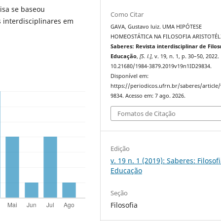
isa se baseou
Como Citar
 interdisciplinares em
GAVA, Gustavo luiz. UMA HIPÓTESE
HOMEOSTÁTICA NA FILOSOFIA ARISTOTÉL
Saberes: Revista interdisciplinar de Filos
Educação
,
[S. l.]
, v. 19, n. 1, p. 30–50, 2022.
10.21680/1984-3879.2019v19n1ID29834.
Disponível em:
https://periodicos.ufrn.br/saberes/article
9834. Acesso em: 7 ago. 2026.
Fomatos de Citação
Edição
v. 19 n. 1 (2019): Saberes: Filosof
Educação
Seção
Filosofia