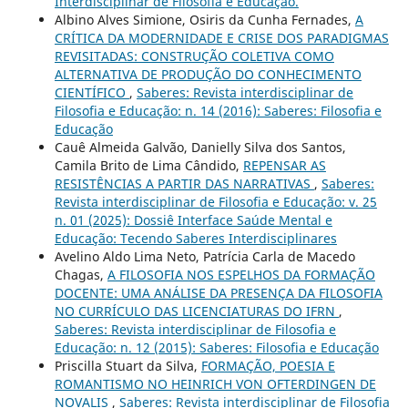
Interdisciplinar de Filosofia e Educação.
Albino Alves Simione, Osiris da Cunha Fernades,
A
CRÍTICA DA MODERNIDADE E CRISE DOS PARADIGMAS
REVISITADAS: CONSTRUÇÃO COLETIVA COMO
ALTERNATIVA DE PRODUÇÃO DO CONHECIMENTO
CIENTÍFICO
,
Saberes: Revista interdisciplinar de
Filosofia e Educação: n. 14 (2016): Saberes: Filosofia e
Educação
Cauê Almeida Galvão, Danielly Silva dos Santos,
Camila Brito de Lima Cândido,
REPENSAR AS
RESISTÊNCIAS A PARTIR DAS NARRATIVAS
,
Saberes:
Revista interdisciplinar de Filosofia e Educação: v. 25
n. 01 (2025): Dossiê Interface Saúde Mental e
Educação: Tecendo Saberes Interdisciplinares
Avelino Aldo Lima Neto, Patrícia Carla de Macedo
Chagas,
A FILOSOFIA NOS ESPELHOS DA FORMAÇÃO
DOCENTE: UMA ANÁLISE DA PRESENÇA DA FILOSOFIA
NO CURRÍCULO DAS LICENCIATURAS DO IFRN
,
Saberes: Revista interdisciplinar de Filosofia e
Educação: n. 12 (2015): Saberes: Filosofia e Educação
Priscilla Stuart da Silva,
FORMAÇÃO, POESIA E
ROMANTISMO NO HEINRICH VON OFTERDINGEN DE
NOVALIS
,
Saberes: Revista interdisciplinar de Filosofia