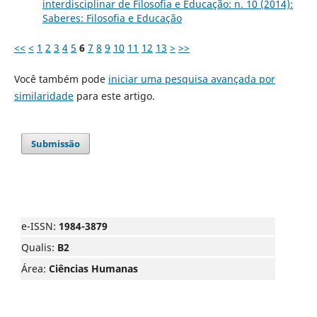
interdisciplinar de Filosofia e Educação: n. 10 (2014):
Saberes: Filosofia e Educação
<<
<
1
2
3
4
5
6
7
8
9
10
11
12
13
>
>>
Você também pode
iniciar uma pesquisa avançada por
similaridade
para este artigo.
Submissão
e-ISSN:
1984-3879
Qualis:
B2
Área:
Ciências Humanas