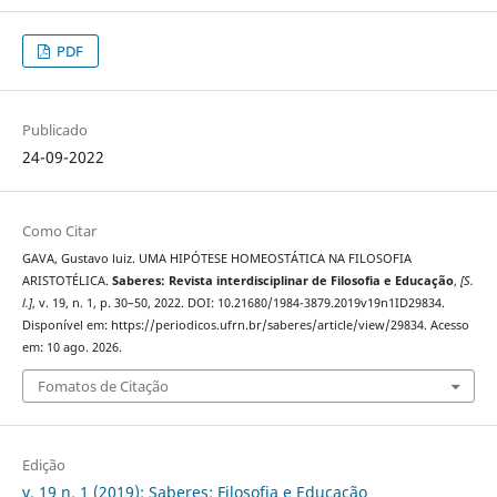
PDF
Publicado
24-09-2022
Como Citar
GAVA, Gustavo luiz. UMA HIPÓTESE HOMEOSTÁTICA NA FILOSOFIA
ARISTOTÉLICA.
Saberes: Revista interdisciplinar de Filosofia e Educação
,
[S.
l.]
, v. 19, n. 1, p. 30–50, 2022. DOI: 10.21680/1984-3879.2019v19n1ID29834.
Disponível em: https://periodicos.ufrn.br/saberes/article/view/29834. Acesso
em: 10 ago. 2026.
Fomatos de Citação
Edição
v. 19 n. 1 (2019): Saberes: Filosofia e Educação