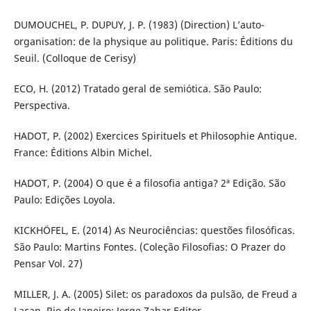
DUMOUCHEL, P. DUPUY, J. P. (1983) (Direction) L’auto-
organisation: de la physique au politique. Paris: Éditions du
Seuil. (Colloque de Cerisy)
ECO, H. (2012) Tratado geral de semiótica. São Paulo:
Perspectiva.
HADOT, P. (2002) Exercices Spirituels et Philosophie Antique.
France: Éditions Albin Michel.
HADOT, P. (2004) O que é a filosofia antiga? 2ª Edição. São
Paulo: Edições Loyola.
KICKHÖFEL, E. (2014) As Neurociências: questões filosóficas.
São Paulo: Martins Fontes. (Coleção Filosofias: O Prazer do
Pensar Vol. 27)
MILLER, J. A. (2005) Silet: os paradoxos da pulsão, de Freud a
Lacan. Rio de Janeiro: Jorge Zahar Editor.