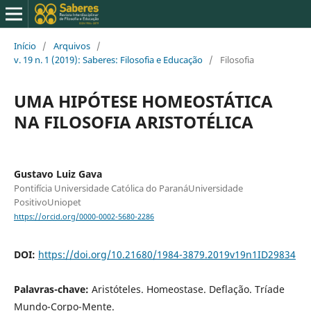
Início
/
Arquivos
/
v. 19 n. 1 (2019): Saberes: Filosofia e Educação
/
Filosofia
UMA HIPÓTESE HOMEOSTÁTICA
NA FILOSOFIA ARISTOTÉLICA
Gustavo Luiz Gava
Pontifícia Universidade Católica do ParanáUniversidade
PositivoUniopet
https://orcid.org/0000-0002-5680-2286
DOI:
https://doi.org/10.21680/1984-3879.2019v19n1ID29834
Palavras-chave:
Aristóteles. Homeostase. Deflação. Tríade
Mundo-Corpo-Mente.