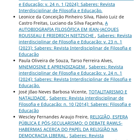
e Educação: v. 24 n. 1 (2024): Saberes: Revista
Interdisciplinar de Filosofia e Educação.
Leonice da Conceição Pinheiro Silva, Flávio Luiz de
Castro Freitas, Luciano da Silva Façanha,
A
AUTOBIOGRAFIA FILOSÓFICA EM JEAN-JACQUES
ROUSSEAU E FRIEDRICH NIETZSCHE
,
Saberes: Revista
interdisciplinar de Filosofia e Educação: v. 23 n. 1
(2023): Saberes: Revista Interdisciplinar de Filosofia e
Educação
Paula Oliveira de Souza, Tarso Ferreira Alves,
MNEMOSINE E APRENDIZAGEM
,
Saberes: Revista
interdisciplinar de Filosofia e Educação: v. 24 n. 1
(2024): Saberes: Revista Interdisciplinar de Filosofia e
Educação.
José Jõao Neves Barbosa Vicente,
TOTALITARISMO E
NATALIDADE
,
Saberes: Revista interdisciplinar de
Filosofia e Educação: n. 10 (2014): Saberes: Filosofia e
Educação
Wescley Fernandes Araujo Freire,
RELIGIÃO, ESFERA
PÚBLICA E PÓS-SECULARISMO: O DEBATE RAWLS-
HABERMAS ACERCA DO PAPEL DA RELIGIÃO NA
DEMOCRACIA LIBERAL
,
Saberes: Revista