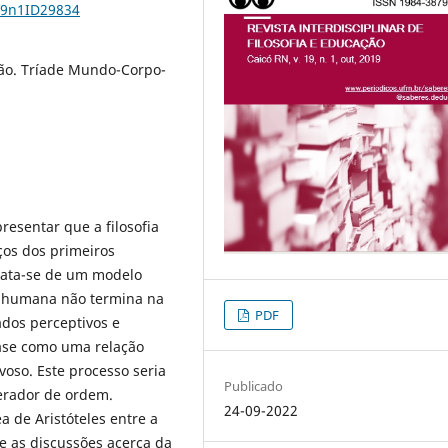
19n1ID29834
ção. Tríade Mundo-Corpo-
resentar que a filosofia
ços dos primeiros
Trata-se de um modelo
se humana não termina na
PDF
ados perceptivos e
tase como uma relação
oso. Este processo seria
Publicado
erador de ordem.
24-09-2022
 de Aristóteles entre a
nte as discussões acerca da