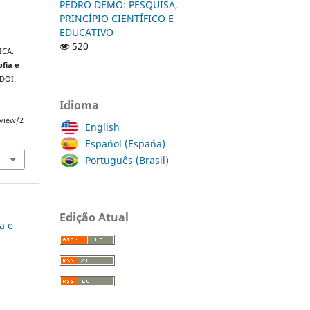
PEDRO DEMO: PESQUISA,
PRINCÍPIO CIENTÍFICO E
EDUCATIVO
520
ICA.
ofia e
 DOI:
Idioma
/view/2
English
Español (España)
Português (Brasil)
Edição Atual
ia e