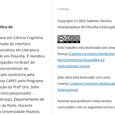
Licença
Copyright (c) 2022 Saberes: Revista
ólica do
interdisciplinar de Filosofia e Educaçã
ase em Ciência Cognitiva
studo da interface
Este trabalho está licenciado sob um
cialista em Literatura
licença
Creative Commons Attribution
ado em Filosofia. É membro
NonCommercial-ShareAlike 4.0
igações no Brasil do
International License
.
Neurosciences da
orado sanduíche pela
Este obra está licenciado com uma
ista CAPES pelo Programa
Licença
Creative Commons Atribuição
ção da Profª Dra. Sofia
Internacional
.
 como pesquisador -
 Group), Departamento de
Autores que publicam nesta revista
e do Porto. Docente
concordam com os seguintes termos
a Universidade Positivo.