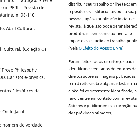
 infinito. Tradução: Arlene
distribuir seu trabalho online (ex.: em
eiro. PERI – Revista de
repositórios institucionais ou na sua 
tarina, p. 98-110.
pessoal) após a publicação inicial nes
revista, já que isso pode gerar alteraç
: Abril Cultural.
produtivas, bem como aumentar o
impacto e a citação do trabalho publ
(Veja
O Efeito do Acesso Livre
).
l Cultural. (Coleção Os
Foram feitos todos os esforços para
identificar e creditar os detentores de
C Prose Philosophy
direitos sobre as imagens publicadas.
DLCL.aristotle-physics.
tem direitos sobre alguma destas im
ntos Filosóficos da
e não foi corretamente identificado, 
favor, entre em contato com a revista
Saberes e publicaremos a correção 
 Odile Jacob.
dos próximos números.
 o homem de verdade.