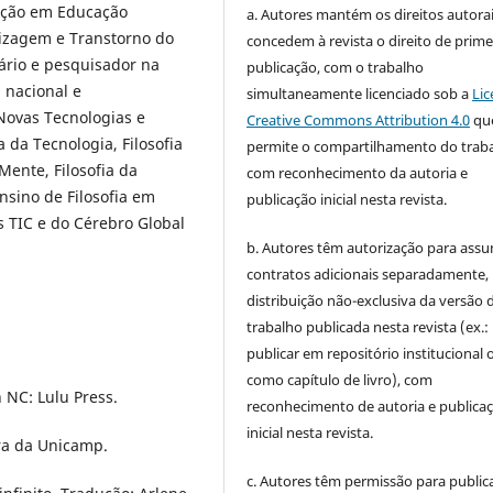
ação em Educação
a. Autores mantém os direitos autorai
izagem e Transtorno do
concedem à revista o direito de prime
tário e pesquisador na
publicação, com o trabalho
 nacional e
simultaneamente licenciado sob a
Lic
Novas Tecnologias e
Creative Commons Attribution 4.0
qu
a da Tecnologia, Filosofia
permite o compartilhamento do trab
Mente, Filosofia da
com reconhecimento da autoria e
Ensino de Filosofia em
publicação inicial nesta revista.
s TIC e do Cérebro Global
b. Autores têm autorização para assu
contratos adicionais separadamente,
distribuição não-exclusiva da versão 
trabalho publicada nesta revista (ex.:
publicar em repositório institucional 
como capítulo de livro), com
h NC: Lulu Press.
reconhecimento de autoria e publica
inicial nesta revista.
ora da Unicamp.
c. Autores têm permissão para publica