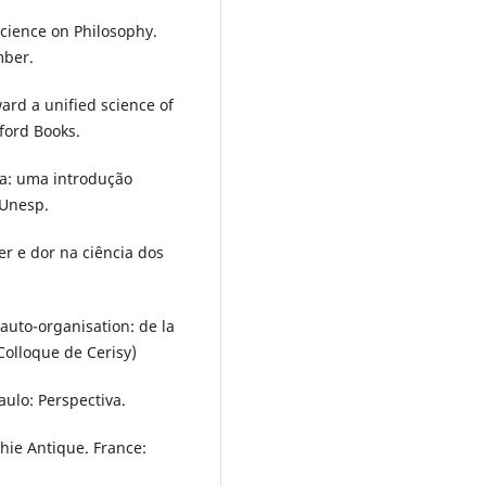
cience on Philosophy.
mber.
rd a unified science of
ford Books.
a: uma introdução
 Unesp.
r e dor na ciência dos
auto-organisation: de la
(Colloque de Cerisy)
aulo: Perspectiva.
phie Antique. France: