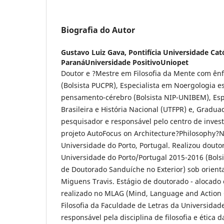
Biografia do Autor
Gustavo Luiz Gava,
Pontifícia Universidade Cat
ParanáUniversidade PositivoUniopet
Doutor e ?Mestre em Filosofia da Mente com ênf
(Bolsista PUCPR), Especialista em Noergologia e
pensamento-cérebro (Bolsista NIP-UNIBEM), Espe
Brasileira e História Nacional (UTFPR) e, Gradu
pesquisador e responsável pelo centro de invest
projeto AutoFocus on Architecture?Philosophy?
Universidade do Porto, Portugal. Realizou dout
Universidade do Porto/Portugal 2015-2016 (Bols
de Doutorado Sanduíche no Exterior) sob orienta
Miguens Travis. Estágio de doutorado - alocado
realizado no MLAG (Mind, Language and Action
Filosofia da Faculdade de Letras da Universidad
responsável pela disciplina de filosofia e ética d