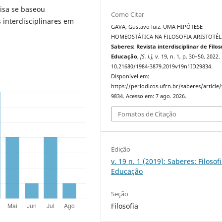
isa se baseou
Como Citar
 interdisciplinares em
GAVA, Gustavo luiz. UMA HIPÓTESE
HOMEOSTÁTICA NA FILOSOFIA ARISTOTÉL
Saberes: Revista interdisciplinar de Filos
Educação
,
[S. l.]
, v. 19, n. 1, p. 30–50, 2022.
10.21680/1984-3879.2019v19n1ID29834.
Disponível em:
https://periodicos.ufrn.br/saberes/article
9834. Acesso em: 7 ago. 2026.
Fomatos de Citação
Edição
v. 19 n. 1 (2019): Saberes: Filosof
Educação
Seção
Filosofia