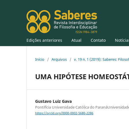
Edições anteriores
Atual
Contato
Notícia
Início
/
Arquivos
/
v. 19 n. 1 (2019): Saberes: Filos
UMA HIPÓTESE HOMEOSTÁT
Gustavo Luiz Gava
Pontifícia Universidade Católica do ParanáUniversidad
https://orcid.org/0000-0002-5680-2286