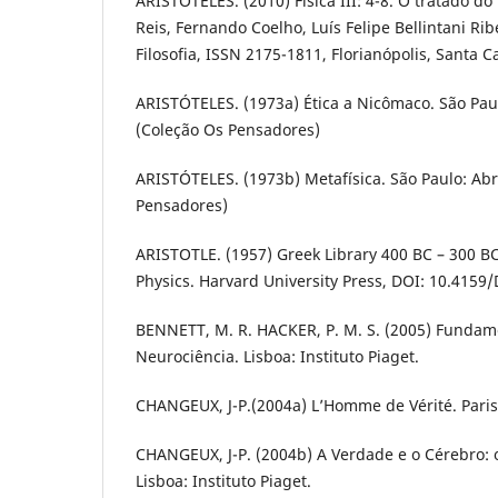
ARISTÓTELES. (2010) Física III: 4-8. O tratado do
Reis, Fernando Coelho, Luís Felipe Bellintani Rib
Filosofia, ISSN 2175-1811, Florianópolis, Santa Ca
ARISTÓTELES. (1973a) Ética a Nicômaco. São Paulo
(Coleção Os Pensadores)
ARISTÓTELES. (1973b) Metafísica. São Paulo: Abri
Pensadores)
ARISTOTLE. (1957) Greek Library 400 BC – 300 B
Physics. Harvard University Press, DOI: 10.4159/
BENNETT, M. R. HACKER, P. M. S. (2005) Fundame
Neurociência. Lisboa: Instituto Piaget.
CHANGEUX, J-P.(2004a) L’Homme de Vérité. Paris:
CHANGEUX, J-P. (2004b) A Verdade e o Cérebro:
Lisboa: Instituto Piaget.