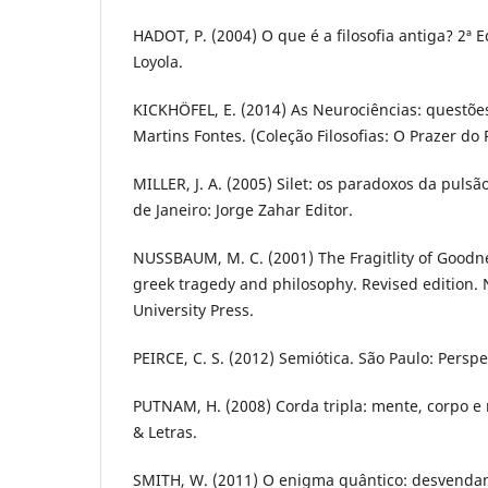
HADOT, P. (2004) O que é a filosofia antiga? 2ª E
Loyola.
KICKHÖFEL, E. (2014) As Neurociências: questões 
Martins Fontes. (Coleção Filosofias: O Prazer do 
MILLER, J. A. (2005) Silet: os paradoxos da pulsã
de Janeiro: Jorge Zahar Editor.
NUSSBAUM, M. C. (2001) The Fragitlity of Goodne
greek tragedy and philosophy. Revised edition.
University Press.
PEIRCE, C. S. (2012) Semiótica. São Paulo: Perspe
PUTNAM, H. (2008) Corda tripla: mente, corpo e
& Letras.
SMITH, W. (2011) O enigma quântico: desvendan