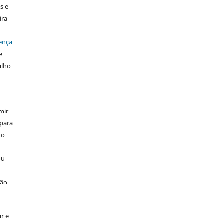
s e
ira
ença
e
alho
mir
 para
do
ou
ção
r e