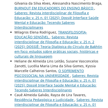
Gilvania da Silva Alves, Alessandra Nascimento Braga,
BURNOUT EM EDUCADORES DO ENSINO BÁSICO
,
Saberes: Revista interdisciplinar de Filosofia e
Educação: v. 25 n. 01 (2025): Dossiê Interface Saúde
Mental e Educação: Tecendo Saberes
Interdisciplinares
Milagros Elena Rodriguez,
TRANSFILOSOFIA-
EDUCAÇÃO SENSÍVEL
,
Saberes: Revista
interdisciplinar de Filosofia e Educação: v. 25 n. 2
(2025): DOSSIÊ: Teoria Dialógica do Círculo de Bakhtin
em foco: estudos sobre práticas sociais, históricas e
culturais de linguagem
Heliane de Almeida Lins Leitão, Susane Vasconcelos
Zanotti, Lucélia Maria Lima da Silva Gomes, Kyssia
Marcelle Calheiros Santos,
O SOFRIMENTO
PSICOSSOCIAL NA UNIVERSIDADE
,
Saberes: Revista
interdisciplinar de Filosofia e Educação: v. 25 n. 01
(2025): Dossiê Interface Saúde Mental e Educação:
Tecendo Saberes Interdisciplinares
Cauê Almeida Galvão, Rayza de Lira Tavares,
Residência Pedagógica e Ludicidade
,
Saberes: Revista
interdisciplinar de Filosofia e Educação: v. 25 n. 01