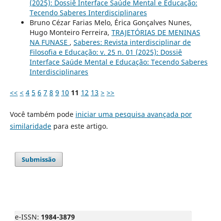
(2025): Dossiê Interface Saúde Mental e Educação:
Tecendo Saberes Interdisciplinares
Bruno Cézar Farias Melo, Érica Gonçalves Nunes,
Hugo Monteiro Ferreira,
TRAJETÓRIAS DE MENINAS
NA FUNASE
,
Saberes: Revista interdisciplinar de
Filosofia e Educação: v. 25 n. 01 (2025): Dossiê
Interface Saúde Mental e Educação: Tecendo Saberes
Interdisciplinares
<<
<
4
5
6
7
8
9
10
11
12
13
>
>>
Você também pode
iniciar uma pesquisa avançada por
similaridade
para este artigo.
Submissão
e-ISSN:
1984-3879