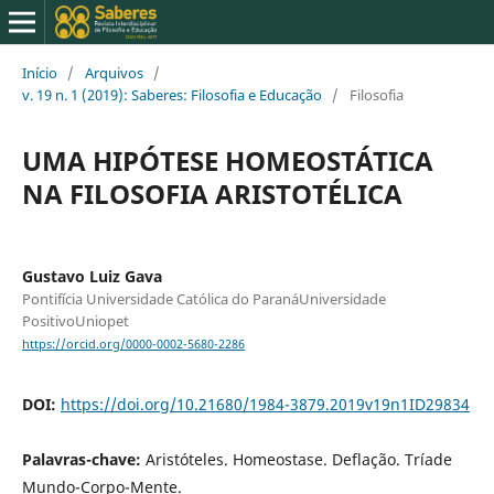
Início
/
Arquivos
/
v. 19 n. 1 (2019): Saberes: Filosofia e Educação
/
Filosofia
UMA HIPÓTESE HOMEOSTÁTICA
NA FILOSOFIA ARISTOTÉLICA
Gustavo Luiz Gava
Pontifícia Universidade Católica do ParanáUniversidade
PositivoUniopet
https://orcid.org/0000-0002-5680-2286
DOI:
https://doi.org/10.21680/1984-3879.2019v19n1ID29834
Palavras-chave:
Aristóteles. Homeostase. Deflação. Tríade
Mundo-Corpo-Mente.