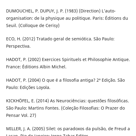
DUMOUCHEL, P. DUPUY, J. P. (1983) (Direction) L’auto-
organisation: de la physique au politique. Paris: Éditions du
Seuil. (Colloque de Cerisy)
ECO, H. (2012) Tratado geral de semiótica. São Paulo:
Perspectiva.
HADOT, P. (2002) Exercices Spirituels et Philosophie Antique.
France: Éditions Albin Michel.
HADOT, P. (2004) O que é a filosofia antiga? 2ª Edição. São
Paulo: Edições Loyola.
KICKHÖFEL, E. (2014) As Neurociências: questões filosóficas.
São Paulo: Martins Fontes. (Coleção Filosofias: O Prazer do
Pensar Vol. 27)
MILLER, J. A. (2005) Silet: os paradoxos da pulsão, de Freud a
Lacan. Rio de Janeiro: Jorge Zahar Editor.