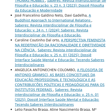
THOMAS HOBBES
,
Saberes: Revista interdisciplinar de
Filosofia e Educação: v. 23 n. 3 (2023): Dossiê Filosofia
da Educação e Modernidade
José Francelino Galdino Neto, Davi Gadelha,
A
Buddhist Approach to International Relations
,
Saberes: Revista interdisciplinar de Filosofia e
Educação: v. 24 n. 1 (2024): Saberes: Revista
Interdisciplinar de Filosofia e Educação.
Caroline Coutinho Dal orto,
A PERSPECTIVA FEMINISTA
NA REDEFINIÇÃO DA RACIONALIDADE E OBJETIVIDADE
NA CIÊNCIA
,
Saberes: Revista interdisciplinar de
Filosofia e Educação: v. 25 n. 01 (2025): Dossiê
Interface Saúde Mental e Educação: Tecendo Saberes
Interdisciplinares
ANGELICA ANTONECHEN COLOMBO,
A FILOSOFIA DE
ANTONIO GRAMSCI, AS BASES CONCEITUAIS DA
EDUCAÇÃO PROFISSIONAL E TECNOLÓGICA E AS
CONTRIBUIÇÕES POLÍTICAS E PEDAGÓGICAS PARA OS
INSTITUTOS FEDERAIS
,
Saberes: Revista
interdisciplinar de Filosofia e Educação: v. 25 n. 01
(2025): Dossiê Interface Saúde Mental e Educação:
Tecendo Saberes Interdisciplinares
Lelio Favacho Braga, Aline Nascimento Braga, Mª