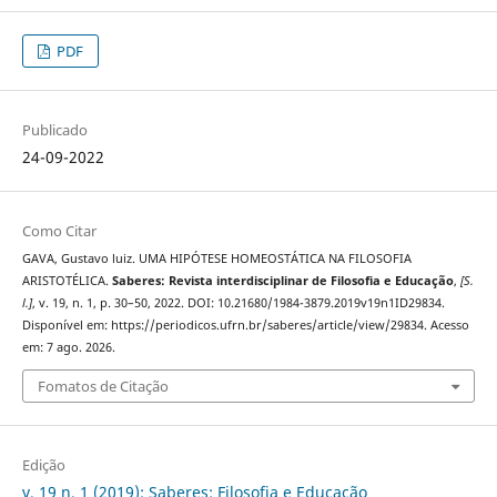
PDF
Publicado
24-09-2022
Como Citar
GAVA, Gustavo luiz. UMA HIPÓTESE HOMEOSTÁTICA NA FILOSOFIA
ARISTOTÉLICA.
Saberes: Revista interdisciplinar de Filosofia e Educação
,
[S.
l.]
, v. 19, n. 1, p. 30–50, 2022. DOI: 10.21680/1984-3879.2019v19n1ID29834.
Disponível em: https://periodicos.ufrn.br/saberes/article/view/29834. Acesso
em: 7 ago. 2026.
Fomatos de Citação
Edição
v. 19 n. 1 (2019): Saberes: Filosofia e Educação