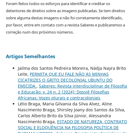
Foram feitos todos os esforços para identificar e creditar os
detentores de direitos sobre as imagens publicadas. Se tem direitos
sobre alguma destas imagens e não foi corretamente identificado,
por favor, entre em contato com a revista Saberes e publicaremos a
correção num dos próximos números.
Artigos Semelhantes
Jailma dos Santos Pedreira Moreira, Nádja Nayra Brito
Leite,
PERMITA QUE EU FALE NÃO ÀS MINHAS
CICATRIZES O GRITO DECOLONIAL UBUNTU DO
EMICIDA
,
Saberes: Revista interdisciplinar de Filosofia
e Educação: v. 24 n. 2 (2024): Dossiê Filosofias
Africanas: Vozes plurais e contracoloniais
Lélio Braga, Maria Gilvania da Silva Alvez, Aline
Nascimento Braga, Shirsley Joany dos Santos da Silva,
Carlos Alberto Brito da Silva Júnior, Alessandra
Nascimento Braga,
ESTADO DE NATUREZA, CONTRATO
SOCIAL E ELOQUÊNCIA NA FILOSOFIA POLÍTICA DE