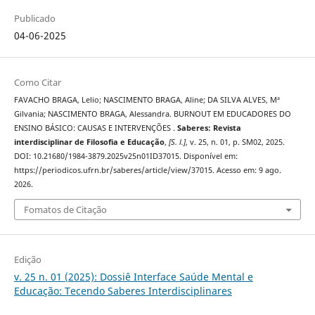
Publicado
04-06-2025
Como Citar
FAVACHO BRAGA, Lelio; NASCIMENTO BRAGA, Aline; DA SILVA ALVES, Mª
Gilvania; NASCIMENTO BRAGA, Alessandra. BURNOUT EM EDUCADORES DO
ENSINO BÁSICO: CAUSAS E INTERVENÇÕES .
Saberes: Revista
interdisciplinar de Filosofia e Educação
,
[S. l.]
, v. 25, n. 01, p. SM02, 2025.
DOI: 10.21680/1984-3879.2025v25n01ID37015. Disponível em:
https://periodicos.ufrn.br/saberes/article/view/37015. Acesso em: 9 ago.
2026.
Fomatos de Citação
Edição
v. 25 n. 01 (2025): Dossiê Interface Saúde Mental e
Educação: Tecendo Saberes Interdisciplinares