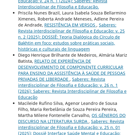
Educação: v. 24 n. 1 (2024): Saberes: Revista
Interdisciplinar de Filosofia e Educação.
Priscila Nunes Brazil, Laura Isabela Souza Bellarmino
Ximenes, Roberta Andrade Meneses, Adlene Pereira
de Andrade,
RESISTÊNCIA EM VERSOS
,
Saberes:
Revista interdisciplinar de Filosofia e Educação: v. 25
n. 2 (2025): DOSSIÊ: Teoria Dialógica do Círculo de
Bakhtin em foco: estudos sobre práticas sociais,
históricas e culturais de linguagem
Diego Henrique Brilhante de Medeiros, Almária Mariz
Batista,
RELATO DE EXPERIÊNCIA DE
DESENVOLVIMENTO DE COMPONENTE CURRICULAR
PARA ENSINO DA ASSISTÊNCIA À SAÚDE DE PESSOAS
PRIVADAS DE LIBERDADE
,
Saberes: Revista
interdisciplinar de Filosofia e Educação: v. 26 n. 1
(2026): Saberes: Revista Interdisciplinar de Filosofia e
Educação
Macileide Rufino Silva, Agenor Leandro de Sousa
Filho, Maria Rerbelânia de Souza Pereira Pereira,
Martha Milene Fontenelle Carvalho,
OS GÊNEROS DO
DISCURSO NA LITERATURA SURDA
,
Saberes: Revista
interdisciplinar de Filosofia e Educação: v. 25 n. 01
(2025): Dossiê Interface Saúde Mental e Educação: