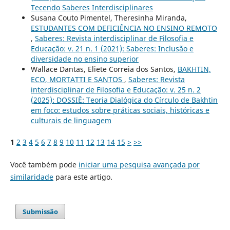
Tecendo Saberes Interdisciplinares
Susana Couto Pimentel, Theresinha Miranda,
ESTUDANTES COM DEFICIÊNCIA NO ENSINO REMOTO
,
Saberes: Revista interdisciplinar de Filosofia e
Educação: v. 21 n. 1 (2021): Saberes: Inclusão e
diversidade no ensino superior
Wallace Dantas, Eliete Correia dos Santos,
BAKHTIN,
ECO, MORTATTI E SANTOS
,
Saberes: Revista
interdisciplinar de Filosofia e Educação: v. 25 n. 2
(2025): DOSSIÊ: Teoria Dialógica do Círculo de Bakhtin
em foco: estudos sobre práticas sociais, históricas e
culturais de linguagem
1
2
3
4
5
6
7
8
9
10
11
12
13
14
15
>
>>
Você também pode
iniciar uma pesquisa avançada por
similaridade
para este artigo.
Submissão