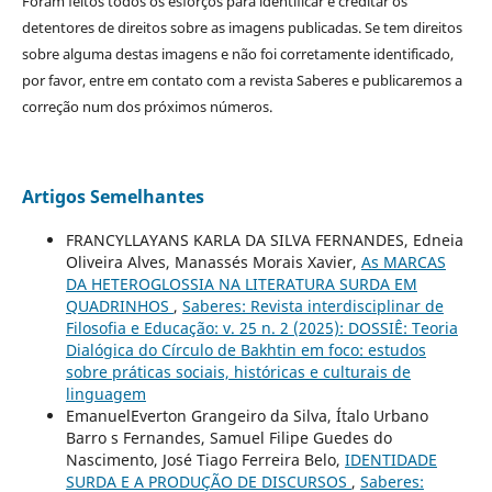
Foram feitos todos os esforços para identificar e creditar os
detentores de direitos sobre as imagens publicadas. Se tem direitos
sobre alguma destas imagens e não foi corretamente identificado,
por favor, entre em contato com a revista Saberes e publicaremos a
correção num dos próximos números.
Artigos Semelhantes
FRANCYLLAYANS KARLA DA SILVA FERNANDES, Edneia
Oliveira Alves, Manassés Morais Xavier,
As MARCAS
DA HETEROGLOSSIA NA LITERATURA SURDA EM
QUADRINHOS
,
Saberes: Revista interdisciplinar de
Filosofia e Educação: v. 25 n. 2 (2025): DOSSIÊ: Teoria
Dialógica do Círculo de Bakhtin em foco: estudos
sobre práticas sociais, históricas e culturais de
linguagem
EmanuelEverton Grangeiro da Silva, Ítalo Urbano
Barro s Fernandes, Samuel Filipe Guedes do
Nascimento, José Tiago Ferreira Belo,
IDENTIDADE
SURDA E A PRODUÇÃO DE DISCURSOS
,
Saberes: