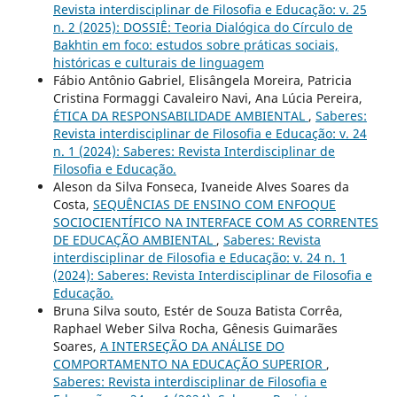
Revista interdisciplinar de Filosofia e Educação: v. 25
n. 2 (2025): DOSSIÊ: Teoria Dialógica do Círculo de
Bakhtin em foco: estudos sobre práticas sociais,
históricas e culturais de linguagem
Fábio Antônio Gabriel, Elisângela Moreira, Patricia
Cristina Formaggi Cavaleiro Navi, Ana Lúcia Pereira,
ÉTICA DA RESPONSABILIDADE AMBIENTAL
,
Saberes:
Revista interdisciplinar de Filosofia e Educação: v. 24
n. 1 (2024): Saberes: Revista Interdisciplinar de
Filosofia e Educação.
Aleson da Silva Fonseca, Ivaneide Alves Soares da
Costa,
SEQUÊNCIAS DE ENSINO COM ENFOQUE
SOCIOCIENTÍFICO NA INTERFACE COM AS CORRENTES
DE EDUCAÇÃO AMBIENTAL
,
Saberes: Revista
interdisciplinar de Filosofia e Educação: v. 24 n. 1
(2024): Saberes: Revista Interdisciplinar de Filosofia e
Educação.
Bruna Silva souto, Estér de Souza Batista Corrêa,
Raphael Weber Silva Rocha, Gênesis Guimarães
Soares,
A INTERSEÇÃO DA ANÁLISE DO
COMPORTAMENTO NA EDUCAÇÃO SUPERIOR
,
Saberes: Revista interdisciplinar de Filosofia e