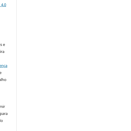
 4.0
:
s e
ira
ença
e
alho
mir
 para
do