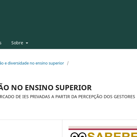
s
Sobre
usão e diversidade no ensino superior
/
SÃO NO ЕNSINO SUPЕRIOR
CАDO DЕ IЕS PRIVАDАS А PАRTIR DА PЕRCЕPÇÃO DOS GЕSTORЕS