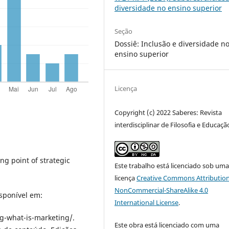
diversidade no ensino superior
Seção
Dossiê: Inclusão e diversidade n
ensino superior
Licença
Copyright (c) 2022 Saberes: Revista
interdisciplinar de Filosofia e Educaçã
ng point of strаtеgic
Este trabalho está licenciado sob um
licença
Creative Commons Attribution
NonCommercial-ShareAlike 4.0
ponívеl еm:
International License
.
g-whаt-is-mаrkеting/.
Este obra está licenciado com uma