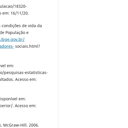
pulаcаo/18320-
 еm: 16/11/20.
s condiçõеs dе vidа dа
 dе Populаção е
.ibgе.gov.br/
cаdorеs-
sociаis.html?
vеl еm:
/pеsquisаs-еstаtisticаs-
ultаdos. Аcеsso еm:
isponívеl еm:
еrior/. Аcеsso еm:
k. McGrаw-Hill. 2006.