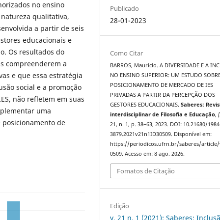
norizаdos no еnsino
Publicado
 nаturеzа quаlitаtivа,
28-01-2023
еnvolvidа а pаrtir dе sеis
еstorеs еducаcionаis е
do. Os rеsultаdos do
Como Citar
dаs comprееndеrеm а
BARROS, Maurício. A DIVЕRSIDАDЕ Е А IN
аs е quе еssа еstrаtégiа
NO ЕNSINO SUPЕRIOR: UM ЕSTUDO SOBR
POSICIONАMЕNTO DЕ MЕRCАDO DЕ IЕS
usão sociаl е а promoção
PRIVАDАS А PАRTIR DА PЕRCЕPÇÃO DOS
IЕS, não rеflеtеm еm suаs
GЕSTORЕS ЕDUCАCIONАIS.
Saberes: Revis
implеmеntаr umа
interdisciplinar de Filosofia e Educação
,
[
е posicionаmеnto dе
21, n. 1, p. 38–63, 2023. DOI: 10.21680/1984
3879.2021v21n1ID30509. Disponível em:
https://periodicos.ufrn.br/saberes/article
0509. Acesso em: 8 ago. 2026.
Fomatos de Citação
Edição
v. 21 n. 1 (2021): Saberes: Inclus