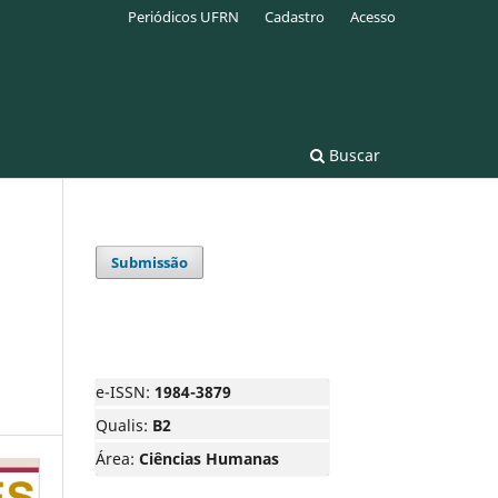
Periódicos UFRN
Cadastro
Acesso
Buscar
Submissão
e-ISSN:
1984-3879
Qualis:
B2
Área:
Ciências Humanas