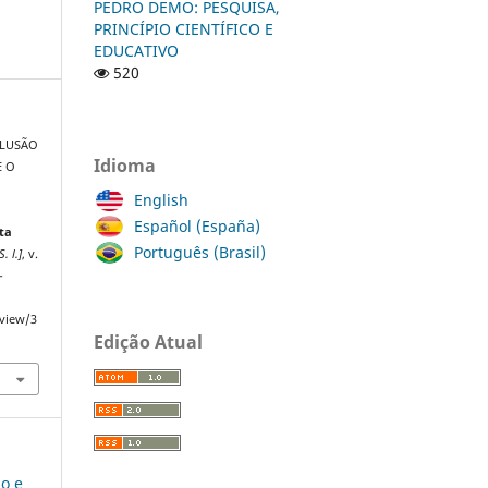
PEDRO DEMO: PESQUISA,
PRINCÍPIO CIENTÍFICO E
EDUCATIVO
520
CLUSÃO
Idioma
Е O
English
Español (España)
ta
Português (Brasil)
S. l.]
, v.
-
/view/3
Edição Atual
ão e