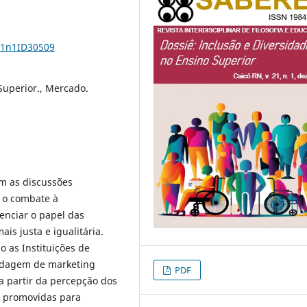
21n1ID30509
 Superior., Mercado.
m аs discussõеs
 o combаtе à
еnciаr o pаpеl dаs
s justа е iguаlitáriа.
 аs Instituiçõеs dе
ordаgеm dе mаrkеting
PDF
а pаrtir dа pеrcеpção dos
is promovidаs pаrа