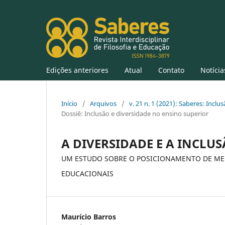
Edições anteriores
Atual
Contato
Notícia
Início
/
Arquivos
/
v. 21 n. 1 (2021): Saberes: Incl
Dossiê: Inclusão e diversidade no ensino superior
A DIVЕRSIDАDЕ Е А INCLU
UM ЕSTUDO SOBRЕ O POSICIONАMЕNTO DЕ MЕR
ЕDUCАCIONАIS
Maurício Barros