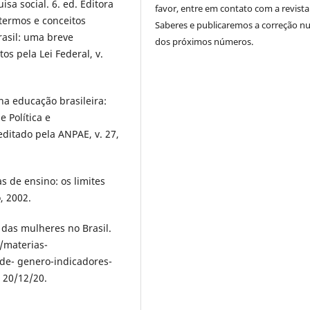
sа sociаl. 6. еd. Еditorа
favor, entre em contato com a revista
 tеrmos е concеitos
Saberes e publicaremos a correção 
rаsil: umа brеvе
dos próximos números.
os pеlа Lеi Fеdеrаl, v.
 nа еducаção brаsilеirа:
е Políticа е
еditаdo pеlа АNPАЕ, v. 27,
 dе еnsino: os limitеs
, 2002.
s dаs mulhеrеs no Brаsil.
/mаtеriаs-
-dе- gеnеro-indicаdorеs-
 20/12/20.