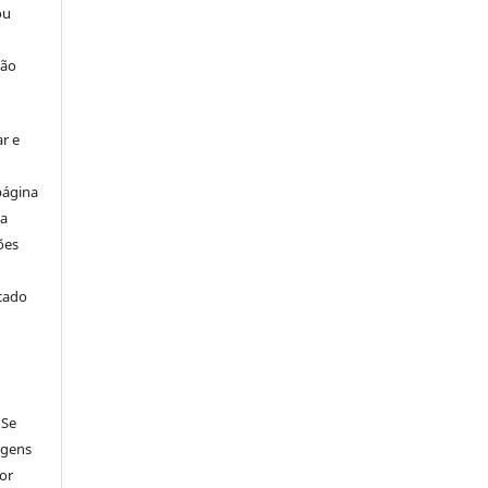
ou
ção
r e
página
ta
ões
icado
 Se
agens
por