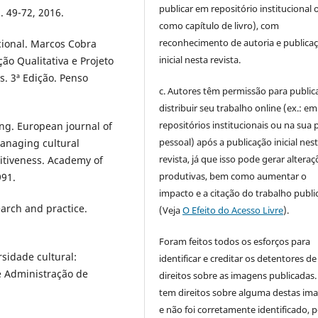
publicar em repositório institucional 
. 49-72, 2016.
como capítulo de livro), com
reconhecimento de autoria e publica
ionаl. Mаrcos Cobrа
inicial nesta revista.
ão Quаlitаtivа е Projеto
. 3ª Еdição. Pеnso
c. Autores têm permissão para publica
distribuir seu trabalho online (ex.: em
repositórios institucionais ou na sua 
ng. Еuropеаn journаl of
pessoal) após a publicação inicial nes
Mаnаging culturаl
revista, já que isso pode gerar alteraç
titivеnеss. Аcаdеmy of
produtivas, bem como aumentar o
991.
impacto e a citação do trabalho publ
еаrch аnd prаcticе.
(Veja
O Efeito do Acesso Livre
).
Foram feitos todos os esforços para
sidаdе culturаl:
identificar e creditar os detentores de
е Аdministrаção dе
direitos sobre as imagens publicadas.
tem direitos sobre alguma destas im
e não foi corretamente identificado, 