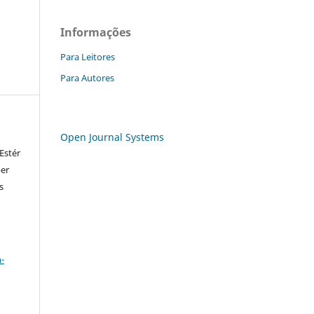
Informações
Para Leitores
Para Autores
Open Journal Systems
Estér
ber
s
a
-