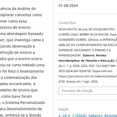
01-08-2024
luência da Análise do
explorar conceitos como
ontar como essa
Como Citar
ocesso de ensino-
SILVA SOUTO, Bruna; DE SOUZA BATISTA
 uma abordagem baseada
CORRÊA, Estér; WEBER SILVA ROCHA, Raph
ner, que investiga como o
GUIMARÃES SOARES, Gênesis. A INTERSEÇ
ANÁLISE DO COMPORTAMENTO NA EDUC
izando observação e
SUPERIOR: MOLDANDO O ENSINO E A
efinição de ensino a
APRENDIZAGEM .
Saberes: Revista
alta que o ensino ocorre
interdisciplinar de Filosofia e Educação
,
[
lizou-se como método uma
24, n. 1, p. EE08, 2024. DOI: 10.21680/1984-
e foi feito o levantamento
3879.2024v24n1ID34730. Disponível em:
https://periodicos.ufrn.br/saberes/article
 a sistematização dos
4730. Acesso em: 7 ago. 2026.
ltados encontrados. A
 modelos de ensino que
Fomatos de Citação
is como base foram
, o Sistema Personalizado
para Desenvolvimento de
Edição
 enfatiza-se a divisão
v. 24 n. 1 (2024): Saberes: Revist