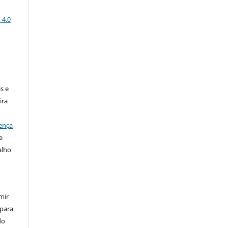
 4.0
:
s e
ira
ença
e
alho
mir
 para
do