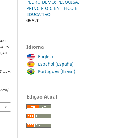
PEDRO DEMO: PESQUISA,
PRINCÍPIO CIENTÍFICO E
EDUCATIVO
520
ael;
Idioma
ÃO DA
AÇÃO
English
Español (España)
Português (Brasil)
S. l.]
, v.
/view/3
Edição Atual
a