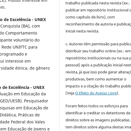
E). Possui interesse em
trabalho publicada nesta revista (ex.:
em.
publicar em repositório institucional 
como capítulo de livro), com
io de Excelência - UNEX
reconhecimento de autoria e publica
 Conquista (BA), com
inicial nesta revista.
e do Comportamento
ipante voluntário do
c. Autores têm permissão para publica
da Rede UNIFTC para
distribuir seu trabalho online (ex.: em
 programado e
repositórios institucionais ou na sua 
sui interesse em
pessoal) após a publicação inicial nes
rsidade étnica, de gênero
revista, já que isso pode gerar alteraç
produtivas, bem como aumentar o
impacto e a citação do trabalho publ
o de Excelência - UNEX
(Veja
O Efeito do Acesso Livre
).
duação em Educação da
PGED/UESB). Pesquisador
Foram feitos todos os esforços para
esquisas em Educação de
identificar e creditar os detentores de
Didática, Práticas de
direitos sobre as imagens publicadas.
idade Federal dos Vales
tem direitos sobre alguma destas im
a em Educação de Jovens e