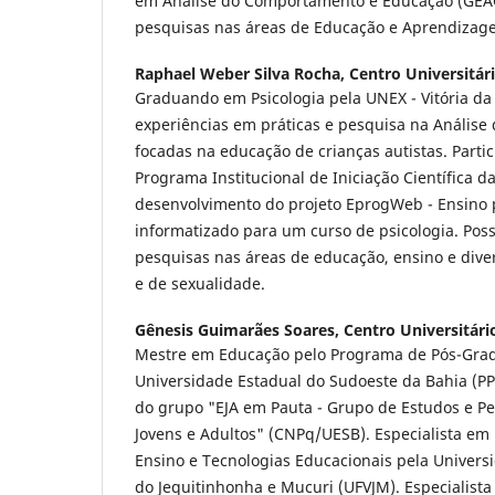
em Análise do Comportamento e Educação (GEAC
pesquisas nas áreas de Educação e Aprendizag
Raphael Weber Silva Rocha,
Centro Universitár
Graduando em Psicologia pela UNEX - Vitória da
experiências em práticas e pesquisa na Anális
focadas na educação de crianças autistas. Partic
Programa Institucional de Iniciação Científica 
desenvolvimento do projeto EprogWeb - Ensino
informatizado para um curso de psicologia. Pos
pesquisas nas áreas de educação, ensino e dive
e de sexualidade.
Gênesis Guimarães Soares,
Centro Universitári
Mestre em Educação pelo Programa de Pós-Gra
Universidade Estadual do Sudoeste da Bahia (P
do grupo "EJA em Pauta - Grupo de Estudos e P
Jovens e Adultos" (CNPq/UESB). Especialista em 
Ensino e Tecnologias Educacionais pela Univers
do Jequitinhonha e Mucuri (UFVJM). Especialist