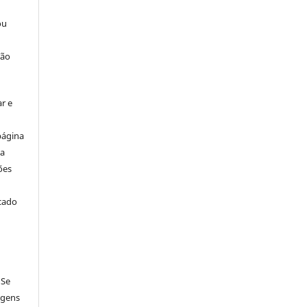
ou
ção
r e
página
ta
ões
icado
 Se
agens