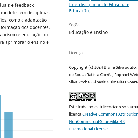
Interdisciplinar de Filosofia e
duais e feedback
Educação.
 modelos em disciplinas
fios, como a adaptação
Seção
a formação dos docentes.
Educação e Ensino
aviorismo e educação no
ra aprimorar o ensino e
Licença
Copyright (c) 2024 Bruna Silva souto, 
de Souza Batista Corrêa, Raphael We
Silva Rocha, Gênesis Guimarães Soare
Este trabalho está licenciado sob um
licença
Creative Commons Attribution
NonCommercial-ShareAlike 4.0
International License
.