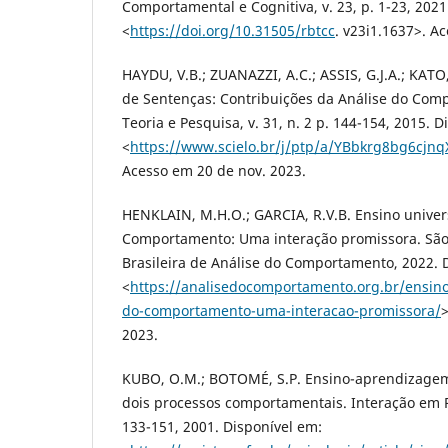
Comportamental e Cognitiva, v. 23, p. 1-23, 2021
<
https://doi.org/10.31505/rbtcc
. v23i1.1637>. A
HAYDU, V.B.; ZUANAZZI, A.C.; ASSIS, G.J.A.; KATO
de Sentenças: Contribuições da Análise do Comp
Teoria e Pesquisa, v. 31, n. 2 p. 144-154, 2015. 
<
https://www.scielo.br/j/ptp/a/YBbkrg8bg6cj
Acesso em 20 de nov. 2023.
HENKLAIN, M.H.O.; GARCIA, R.V.B. Ensino univers
Comportamento: Uma interação promissora. São 
Brasileira de Análise do Comportamento, 2022. 
<
https://analisedocomportamento.org.br/ensino-
do-comportamento-uma-interacao-promissora/
>
2023.
KUBO, O.M.; BOTOMÉ, S.P. Ensino-aprendizagem
dois processos comportamentais. Interação em Psi
133-151, 2001. Disponível em: