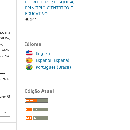
PEDRO DEMO: PESQUISA,
PRINCÍPIO CIENTÍFICO E
EDUCATIVO
541
Geovana
 SILVA,
Idioma
a;
LOGIAS
English
ABALHO
Español (España)
Português (Brasil)
inar
 p. 260–
Edição Atual
/view/3