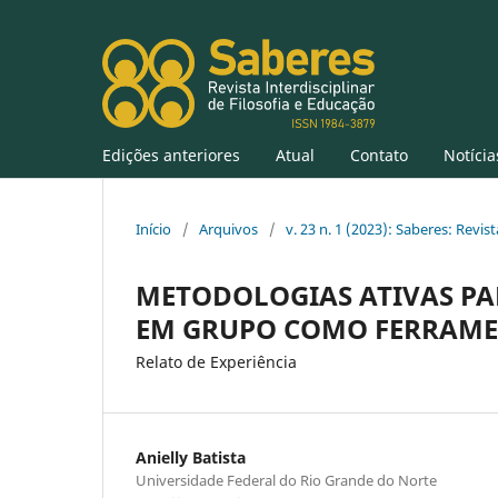
Edições anteriores
Atual
Contato
Notícia
Início
/
Arquivos
/
v. 23 n. 1 (2023): Saberes: Revis
METODOLOGIAS ATIVAS PA
EM GRUPO COMO FERRAMEN
Relato de Experiência
Anielly Batista
Universidade Federal do Rio Grande do Norte