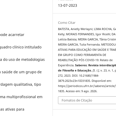
13-07-2023
Como Citar
BATISTA, Anielly Werlayni; LIMA ROCHA, 
pode acarretar
Kelly; MORAIS FERNANDES, Igor Ricelli; DA
Letícia Batista; MEIRA GARCIA, Tânia Cristin
MEIRA GARCIA, Tulia Fernanda. METODO
uadro clínico intitulado
ATIVAS PARA EDUCAÇÃO EM SAÚDE E TR
EM GRUPO COMO FERRAMENTA DE
cia do uso de metodologias
REABILITAÇÃO PÓS COVID-19: Relato de
Experiência.
Saberes: Revista interdiscipl
de Filosofia e Educação
,
[S. l.]
, v. 23, n. 1,
m saúde de um grupo de
272, 2023. DOI: 10.21680/1984-
3879.2023v23n1ID31835. Disponível em:
rdagem qualitativa, tipo
https://periodicos.ufrn.br/saberes/article
1835. Acesso em: 9 ago. 2026.
ama multiprofissional em
Fomatos de Citação
as ativas para