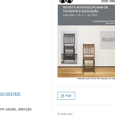
23n1ID31835
PDF
 em saúde, atenção
Publicado