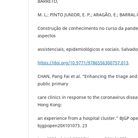
BARRETO,
M. L.; PINTO JUNIOR, E. P.; ARAGÃO, E.; BARRAL-
Construção de conhecimento no curso da pande
aspectos
assistenciais, epidemiológicos e sociais. Salvador
https://doi.org/10.9771/9786556300757.013
.
CHAN, Pang Fai et al. “Enhancing the triage and 
public primary
care clinics in response to the coronavirus dise
Hong Kong:
an experience from a hospital cluster.” BJGP ope
bjgpopen20X101073. 23