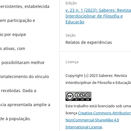
Edição
ersistentes, estabelecida
v. 23 n. 1 (2023): Saberes: Revist
Interdisciplinar de Filosofia e
 em participação e
Educação
ão por equipe
Seção
Relatos de experiências
s ativas, com
Licença
s possibilitaram melhor
Copyright (c) 2023 Saberes: Revista
fortalecimento do vínculo
interdisciplinar de Filosofia e Educaçã
 recebidas. Dada a
ncia apresentada amplie a
Este trabalho está licenciado sob um
licença
Creative Commons Attribution
de à população.
NonCommercial-ShareAlike 4.0
International License
.