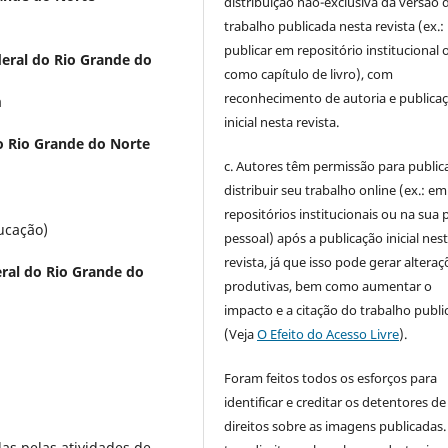
distribuição não-exclusiva da versão 
trabalho publicada nesta revista (ex.:
publicar em repositório institucional 
eral do Rio Grande do
como capítulo de livro), com
reconhecimento de autoria e publica
a
inicial nesta revista.
o Rio Grande do Norte
c. Autores têm permissão para publica
distribuir seu trabalho online (ex.: em
repositórios institucionais ou na sua 
ucação)
pessoal) após a publicação inicial nes
revista, já que isso pode gerar alteraç
ral do Rio Grande do
produtivas, bem como aumentar o
impacto e a citação do trabalho publ
(Veja
O Efeito do Acesso Livre
).
Foram feitos todos os esforços para
identificar e creditar os detentores de
direitos sobre as imagens publicadas.
das pelas atividades de