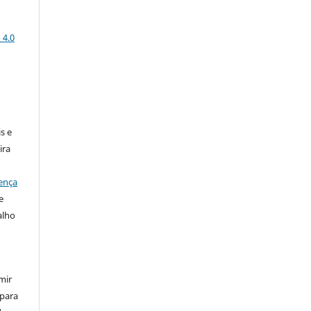
 4.0
:
s e
ira
ença
e
alho
mir
 para