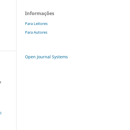
a
Informações
Para Leitores
Para Autores
Open Journal Systems
o
a
-