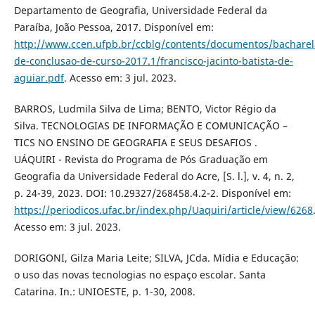
Departamento de Geografia, Universidade Federal da
Paraíba, João Pessoa, 2017. Disponível em:
http://www.ccen.ufpb.br/ccblg/contents/documentos/bacharel
de-conclusao-de-curso-2017.1/francisco-jacinto-batista-de-
aguiar.pdf
. Acesso em: 3 jul. 2023.
BARROS, Ludmila Silva de Lima; BENTO, Victor Régio da
Silva. TECNOLOGIAS DE INFORMAÇÃO E COMUNICAÇÃO –
TICS NO ENSINO DE GEOGRAFIA E SEUS DESAFIOS .
UÁQUIRI - Revista do Programa de Pós Graduação em
Geografia da Universidade Federal do Acre, [S. l.], v. 4, n. 2,
p. 24-39, 2023. DOI: 10.29327/268458.4.2-2. Disponível em:
https://periodicos.ufac.br/index.php/Uaquiri/article/view/6268
Acesso em: 3 jul. 2023.
DORIGONI, Gilza Maria Leite; SILVA, JCda. Mídia e Educação:
o uso das novas tecnologias no espaço escolar. Santa
Catarina. In.: UNIOESTE, p. 1-30, 2008.