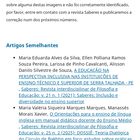
sobre alguma destas imagens e não foi corretamente identificado,
por favor, entre em contato com a revista Saberes e publicaremos a
correção num dos próximos números.
Artigos Semelhantes
Maria Eduarda Alves da Silva, Ellen Polliana Ramos
Souza Pereira, Larissa de Pinho Cavalcanti, Alisson
Danilo Silvestre de Souza,
A EDUCAÇÃO NA
PERSPECTIVA INCLUSIVA NAS INSTITUIÇÕES DE
ENSINO TÉCNICO E SUPERIOR DE SERRA TALHADA - PE
,
Saberes: Revista interdisciplinar de Filosofia e
Educação: v. 21 n. 1 (2021): Saberes: Inclusão e
diversidade no ensino superior
Maria Valéria Siqueira Marques Marques, Manassés
Morais Xavier,
O Orientações para o ensino de língua
inglesa em manual didático docente do Ensino Médio
,
Saberes: Revista interdisciplinar de Filosofia e
Educação: v. 25 n. 2 (2025): DOSSIÊ: Teoria Dialógica
do Círculo de Bakhtin em foco: estudos sobre práticas