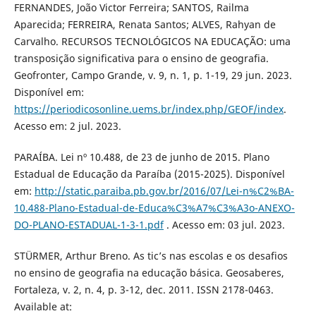
FERNANDES, João Victor Ferreira; SANTOS, Railma
Aparecida; FERREIRA, Renata Santos; ALVES, Rahyan de
Carvalho. RECURSOS TECNOLÓGICOS NA EDUCAÇÃO: uma
transposição significativa para o ensino de geografia.
Geofronter, Campo Grande, v. 9, n. 1, p. 1-19, 29 jun. 2023.
Disponível em:
https://periodicosonline.uems.br/index.php/GEOF/index
.
Acesso em: 2 jul. 2023.
PARAÍBA. Lei nº 10.488, de 23 de junho de 2015. Plano
Estadual de Educação da Paraíba (2015-2025). Disponível
em:
http://static.paraiba.pb.gov.br/2016/07/Lei-n%C2%BA-
10.488-Plano-Estadual-de-Educa%C3%A7%C3%A3o-ANEXO-
DO-PLANO-ESTADUAL-1-3-1.pdf
. Acesso em: 03 jul. 2023.
STÜRMER, Arthur Breno. As tic’s nas escolas e os desafios
no ensino de geografia na educação básica. Geosaberes,
Fortaleza, v. 2, n. 4, p. 3-12, dec. 2011. ISSN 2178-0463.
Available at: