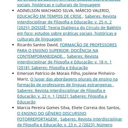
sociais, históricas e culturais de linguagem
ADINELSON MACHADO SILVA, MÁRCIO VALERIO,
EDUCAÇÃO EM TEMPOS DE CRISE
,
Saberes: Revista
interdisciplinar de Filosofia e Educação: v. 25 n. 2
(2025): DOSSIÊ: Teoria Dialógica do Círculo de Bakhtin
em foco: estudos sobre práticas sociais, históricas e
culturais de linguagem
Ricardo Santos David,
FORMAÇÃO DE PROFESSORES
PARA O ENSINO SUPERIOR: DOCÊNCIA NA
CONTEMPORANEIDADE.
,
Saberes: Revista
interdisciplinar de Filosofia e Educação: v. 18 n. 1
(2018): Saberes: Filosofia e Educação
Emerson Patrício de Morais Filho, Josilene Pinheiro-
Mariz,
O lugar das abordagens plurais de ensino na
formação de professores de línguas estrangeiras
,
Saberes: Revista interdisciplinar de Filosofia e
Educação: v. 22 n. 1 (2022): Saberes: Filosofia e
Educação
Marcia Pereira Gomes Silva, Eliete Correia dos Santos,
O ENSINO DO GÊNERO DISCURSIVO
FOTORREPORTAGEM
,
Saberes: Revista interdisciplinar
de Filosofia e Educação: v. 23 n. 2 (2023): Número