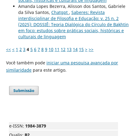
sociais, históricas e culturais de linguagem
Amanda Lopes Bezerra, Alisson dos Santos, Gabriele
da Silva Santos,
Chatgpt
,
Saberes: Revista
interdisciplinar de Filosofia e Educação: v. 25 n. 2
(2025): DOSSIÊ: Teoria Dialógica do Círculo de Bakhtin
em foco: estudos sobre práticas sociais, históricas e
culturais de linguagem
<<
<
1
2
3
4
5
6
7
8
9
10
11
12
13
14
15
>
>>
Você também pode
iniciar uma pesquisa avançada por
similaridade
para este artigo.
Submissão
e-ISSN:
1984-3879
Qualis:
B2