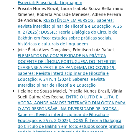
Especial: Filosofia da Linguagem
Priscila Nunes Brazil, Laura Isabela Souza Bellarmino
Ximenes, Roberta Andrade Meneses, Adlene Pereira
de Andrade,
RESISTÊNCIA EM VERSOS
,
Saberes:
Revista interdisciplinar de Filosofia e Educação: v. 25
n. 2 (2025): DOSSIÊ: Teoria Dialógica do Círculo de
Bakhtin em foco: estudos sobre práticas sociais,
históricas e culturais de linguagem
Joice Élida Alves Gonçalves, Edmilson Luiz Rafael,
ELEMENTOS DA COMPLEXIDADE NA PRÁTICA
DOCENTE DE LÍNGUA PORTUGUESA DO INTERIOR
CEARENSE A PARTIR DA PANDEMIA DO COVID-19
,
Saberes: Revista interdisciplinar de Filosofia e
Educação: v. 24 n. 1 (2024): Saberes: Revista
Interdisciplinar de Filosofia e Educação.
Helaine de Souza Maciel, Priscila Nunes Brazil, Vânia
Sueli Guimarães Rocha,
ENTRE O LUTO E A LUTA, E
AGORA, AONDE VAMOS? INTERAÇÃO DIALÓGICA PARA
O ATO RESPONSÁVEL NA DIVERSIDADE RELIGIOSA
,
Saberes: Revista interdisciplinar de Filosofia e
Educação: v. 25 n. 2 (2025): DOSSIÊ: Teoria Dialógica
do Círculo de Bakhtin em foco: estudos sobre práticas