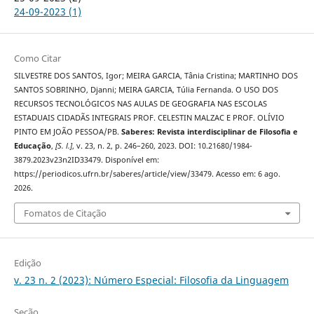
24-09-2023 (1)
Como Citar
SILVESTRE DOS SANTOS, Igor; MEIRA GARCIA, Tânia Cristina; MARTINHO DOS
SANTOS SOBRINHO, Djanni; MEIRA GARCIA, Túlia Fernanda. O USO DOS
RECURSOS TECNOLÓGICOS NAS AULAS DE GEOGRAFIA NAS ESCOLAS
ESTADUAIS CIDADÃS INTEGRAIS PROF. CELESTIN MALZAC E PROF. OLÍVIO
PINTO EM JOÃO PESSOA/PB.
Saberes: Revista interdisciplinar de Filosofia e
Educação
,
[S. l.]
, v. 23, n. 2, p. 246–260, 2023. DOI: 10.21680/1984-
3879.2023v23n2ID33479. Disponível em:
https://periodicos.ufrn.br/saberes/article/view/33479. Acesso em: 6 ago.
2026.
Fomatos de Citação
Edição
v. 23 n. 2 (2023): Número Especial: Filosofia da Linguagem
Seção