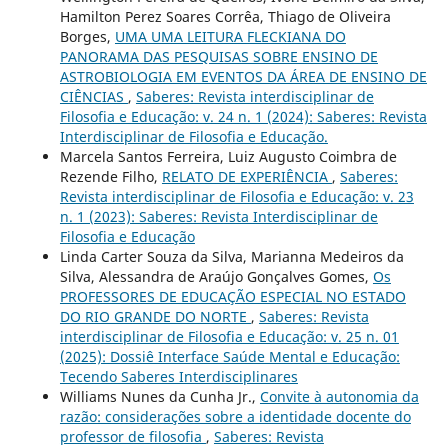
Hamilton Perez Soares Corrêa, Thiago de Oliveira
Borges,
UMA UMA LEITURA FLECKIANA DO
PANORAMA DAS PESQUISAS SOBRE ENSINO DE
ASTROBIOLOGIA EM EVENTOS DA ÁREA DE ENSINO DE
CIÊNCIAS
,
Saberes: Revista interdisciplinar de
Filosofia e Educação: v. 24 n. 1 (2024): Saberes: Revista
Interdisciplinar de Filosofia e Educação.
Marcela Santos Ferreira, Luiz Augusto Coimbra de
Rezende Filho,
RELATO DE EXPERIÊNCIA
,
Saberes:
Revista interdisciplinar de Filosofia e Educação: v. 23
n. 1 (2023): Saberes: Revista Interdisciplinar de
Filosofia e Educação
Linda Carter Souza da Silva, Marianna Medeiros da
Silva, Alessandra de Araújo Gonçalves Gomes,
Os
PROFESSORES DE EDUCAÇÃO ESPECIAL NO ESTADO
DO RIO GRANDE DO NORTE
,
Saberes: Revista
interdisciplinar de Filosofia e Educação: v. 25 n. 01
(2025): Dossiê Interface Saúde Mental e Educação:
Tecendo Saberes Interdisciplinares
Williams Nunes da Cunha Jr.,
Convite à autonomia da
razão: considerações sobre a identidade docente do
professor de filosofia
,
Saberes: Revista