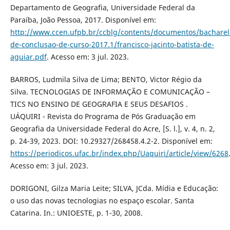
Departamento de Geografia, Universidade Federal da
Paraíba, João Pessoa, 2017. Disponível em:
http://www.ccen.ufpb.br/ccblg/contents/documentos/bacharel
de-conclusao-de-curso-2017.1/francisco-jacinto-batista-de-
aguiar.pdf
. Acesso em: 3 jul. 2023.
BARROS, Ludmila Silva de Lima; BENTO, Victor Régio da
Silva. TECNOLOGIAS DE INFORMAÇÃO E COMUNICAÇÃO –
TICS NO ENSINO DE GEOGRAFIA E SEUS DESAFIOS .
UÁQUIRI - Revista do Programa de Pós Graduação em
Geografia da Universidade Federal do Acre, [S. l.], v. 4, n. 2,
p. 24-39, 2023. DOI: 10.29327/268458.4.2-2. Disponível em:
https://periodicos.ufac.br/index.php/Uaquiri/article/view/6268
Acesso em: 3 jul. 2023.
DORIGONI, Gilza Maria Leite; SILVA, JCda. Mídia e Educação:
o uso das novas tecnologias no espaço escolar. Santa
Catarina. In.: UNIOESTE, p. 1-30, 2008.