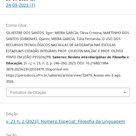
24-09-2023 (1)
Como Citar
SILVESTRE DOS SANTOS, Igor; MEIRA GARCIA, Tânia Cristina; MARTINHO DOS
SANTOS SOBRINHO, Djanni; MEIRA GARCIA, Túlia Fernanda. O USO DOS
RECURSOS TECNOLÓGICOS NAS AULAS DE GEOGRAFIA NAS ESCOLAS
ESTADUAIS CIDADÃS INTEGRAIS PROF. CELESTIN MALZAC E PROF. OLÍVIO
PINTO EM JOÃO PESSOA/PB.
Saberes: Revista interdisciplinar de Filosofia e
Educação
,
[S. l.]
, v. 23, n. 2, p. 246–260, 2023. DOI: 10.21680/1984-
3879.2023v23n2ID33479. Disponível em:
https://periodicos.ufrn.br/saberes/article/view/33479. Acesso em: 6 ago.
2026.
Fomatos de Citação
Edição
v. 23 n. 2 (2023): Número Especial: Filosofia da Linguagem
Seção