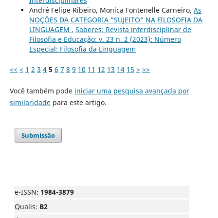
Interdisciplinares
André Felipe Ribeiro, Monica Fontenelle Carneiro,
As
NOÇÕES DA CATEGORIA “SUJEITO” NA FILOSOFIA DA
LINGUAGEM
,
Saberes: Revista interdisciplinar de
Filosofia e Educação: v. 23 n. 2 (2023): Número
Especial: Filosofia da Linguagem
<<
<
1
2
3
4
5
6
7
8
9
10
11
12
13
14
15
>
>>
Você também pode
iniciar uma pesquisa avançada por
similaridade
para este artigo.
Submissão
e-ISSN:
1984-3879
Qualis:
B2