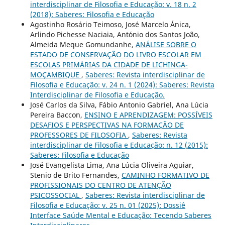
interdisciplinar de Filosofia e Educação: v. 18 n. 2
(2018): Saberes: Filosofia e Educação
Agostinho Rosário Teimoso, José Marcelo Ánica,
Arlindo Pichesse Naciaia, António dos Santos João,
Almeida Meque Gomundanhe,
ANÁLISE SOBRE O
ESTADO DE CONSERVAÇÃO DO LIVRO ESCOLAR EM
ESCOLAS PRIMÁRIAS DA CIDADE DE LICHINGA-
MOÇAMBIQUE
,
Saberes: Revista interdisciplinar de
Filosofia e Educação: v. 24 n. 1 (2024): Saberes: Revista
Interdisciplinar de Filosofia e Educação.
José Carlos da Silva, Fábio Antonio Gabriel, Ana Lúcia
Pereira Baccon,
ENSINO E APRENDIZAGEM: POSSÍVEIS
DESAFIOS E PERSPECTIVAS NA FORMAÇÃO DE
PROFESSORES DE FILOSOFIA
,
Saberes: Revista
interdisciplinar de Filosofia e Educação: n. 12 (2015):
Saberes: Filosofia e Educação
José Evangelista Lima, Ana Lúcia Oliveira Aguiar,
Stenio de Brito Fernandes,
CAMINHO FORMATIVO DE
PROFISSIONAIS DO CENTRO DE ATENÇÃO
PSICOSSOCIAL
,
Saberes: Revista interdisciplinar de
Filosofia e Educação: v. 25 n. 01 (2025): Dossiê
Interface Saúde Mental e Educação: Tecendo Saberes