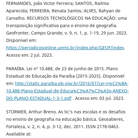
FERNANDES, João Victor Ferreira; SANTOS, Railma
Aparecida; FERREIRA, Renata Santos; ALVES, Rahyan de
Carvalho. RECURSOS TECNOLÓGICOS NA EDUCAÇÃO: uma
transposição significativa para o ensino de geografia.
Geofronter, Campo Grande, v. 9, n. 1, p. 1-19, 29 jun. 2023.
Disponível em:
https://periodicosonline.uems.br/index.php/GEOF/index
.
Acesso em: 2 jul. 2023.
PARAÍBA. Lei nº 10.488, de 23 de junho de 2015. Plano
Estadual de Educação da Paraíba (2015-2025). Disponível
em:
http://static.paraiba.pb.gov.br/2016/07/Lei-n%C2%BA-
10.488-Plano-Estadual-de-Educa%C3%A7%C3%A3o-ANEXO-
DO-PLANO-ESTADUAL-1-3-1.pdf
. Acesso em: 03 jul. 2023.
STÜRMER, Arthur Breno. As tic’s nas escolas e os desafios
no ensino de geografia na educação básica. Geosaberes,
Fortaleza, v. 2, n. 4, p. 3-12, dec. 2011. ISSN 2178-0463.
Available at: